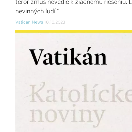
terorizmus nevedie k žiadnemu riešeniu. L
nevinných ľudí.“
Vatican News
10.10.2023