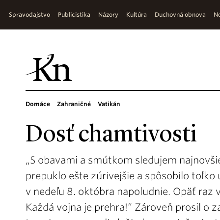
Spravodajstvo
Publicistika
Názory
Kultúra
Duchovná obnova
Ne
Domáce
Zahraničné
Vatikán
Dosť chamtivosti
„S obavami a smútkom sledujem najnovšie s
prepuklo ešte zúrivejšie a spôsobilo toľko
v nedeľu 8. októbra napoludnie. Opäť raz v
Každá vojna je prehra!“ Zároveň prosil o z