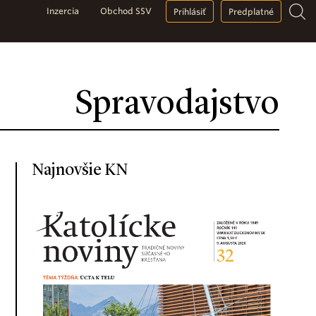
Inzercia
Obchod SSV
Prihlásiť
Predplatné
Spravodajstvo
Najnovšie KN