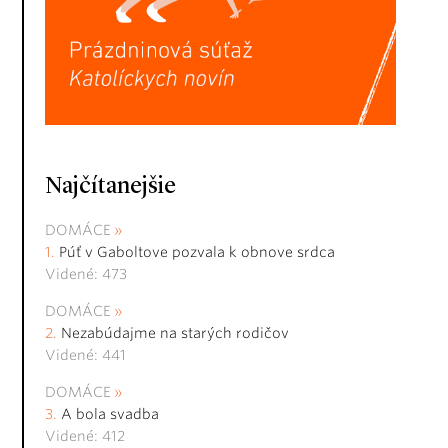
Najčítanejšie
DOMÁCE
Púť v Gaboltove pozvala k obnove srdca
Videné: 473
DOMÁCE
Nezabúdajme na starých rodičov
Videné: 441
DOMÁCE
A bola svadba
Videné: 412