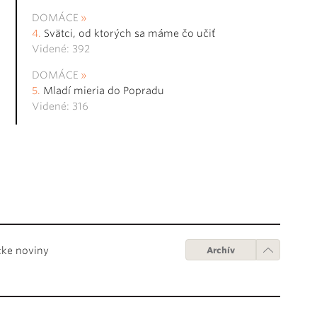
DOMÁCE
Svätci, od ktorých sa máme čo učiť
Videné: 392
DOMÁCE
Mladí mieria do Popradu
Videné: 316
cke noviny
Archív