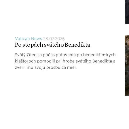
Vatican News
28.07.2026
Po stopách svätého Benedikta
Svätý Otec sa počas putovania po benediktínskych
kláštoroch pomodlil pri hrobe svätého Benedikta a
zveril mu svoju prosbu za mier.