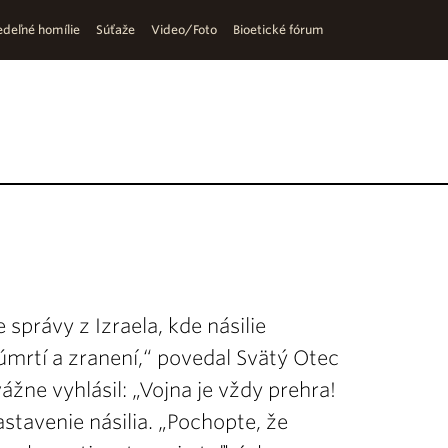
deľné homílie
Súťaže
Video/Foto
Bioetické fórum
právy z Izraela, kde násilie
 úmrtí a zranení,“ povedal Svätý Otec
ážne vyhlásil: „Vojna je vždy prehra!
astavenie násilia. „Pochopte, že