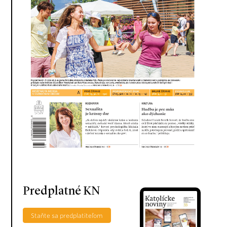
Predplatné KN
Staňte sa predplatiteľom