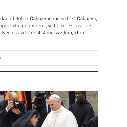
 je dar od Boha? Ďakujeme mu za to?“ Ďakujem,
pápežovho príhovoru. „Sú to malé slová, ale
ň. Nech sa vďačnosť stane svetlom, ktoré