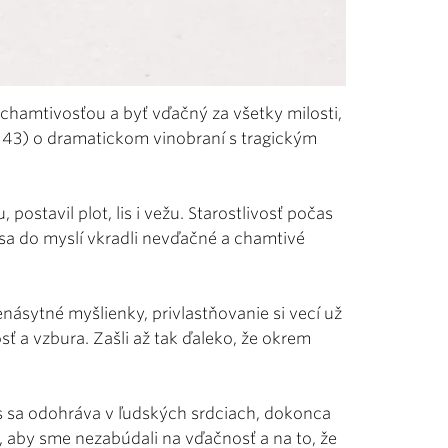
chamtivosťou a byť vďačný za všetky milosti,
– 43) o dramatickom vinobraní s tragickým
postavil plot, lis i vežu. Starostlivosť počas
„sa do myslí vkradli nevďačné a chamtivé
enásytné myšlienky, privlastňovanie si vecí už
ť a vzbura. Zašli až tak ďaleko, že okrem
s sa odohráva v ľudských srdciach, dokonca
, aby sme nezabúdali na vďačnosť a na to, že