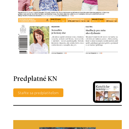
Predplatné KN
Staňte sa predplatiteľom