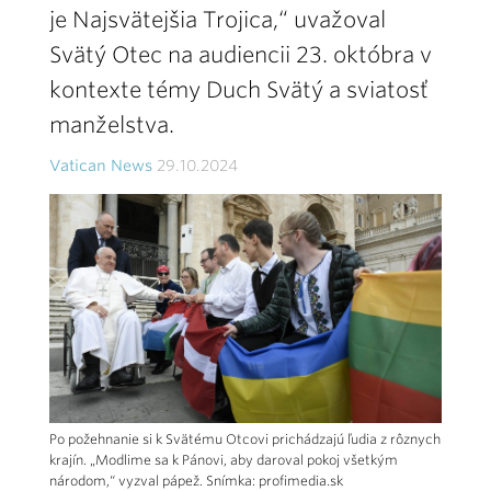
je Najsvätejšia Trojica,“ uvažoval
Svätý Otec na audiencii 23. októbra v
kontexte témy Duch Svätý a sviatosť
manželstva.
Vatican News
29.10.2024
Po požehnanie si k Svätému Otcovi prichádzajú ľudia z rôznych
krajín. „Modlime sa k Pánovi, aby daroval pokoj všetkým
národom,“ vyzval pápež. Snímka: profimedia.sk