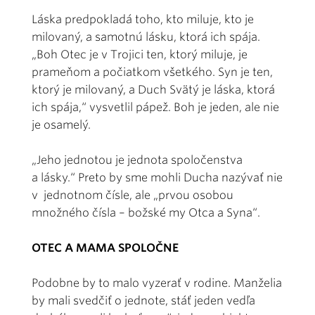
Láska predpokladá toho, kto miluje, kto je
milovaný, a samotnú lásku, ktorá ich spája.
„Boh Otec je v Trojici ten, ktorý miluje, je
prameňom a počiatkom všetkého. Syn je ten,
ktorý je milovaný, a Duch Svätý je láska, ktorá
ich spája,“ vysvetlil pápež. Boh je jeden, ale nie
je osamelý.
„Jeho jednotou je jednota spoločenstva
a lásky.“ Preto by sme mohli Ducha nazývať nie
v jednotnom čísle, ale „prvou osobou
množného čísla – božské my Otca a Syna“.
OTEC A MAMA SPOLOČNE
Podobne by to malo vyzerať v rodine. Manželia
by mali svedčiť o jednote, stáť jeden vedľa