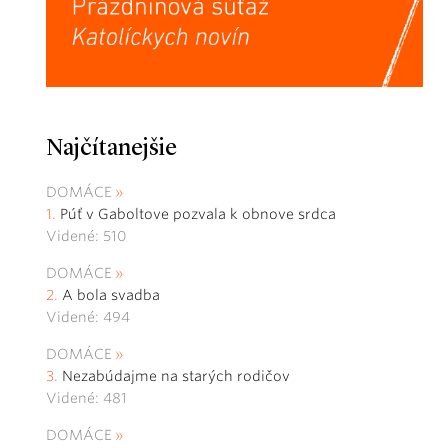
Najčítanejšie
DOMÁCE
Púť v Gaboltove pozvala k obnove srdca
Videné: 510
DOMÁCE
A bola svadba
Videné: 494
DOMÁCE
Nezabúdajme na starých rodičov
Videné: 481
DOMÁCE