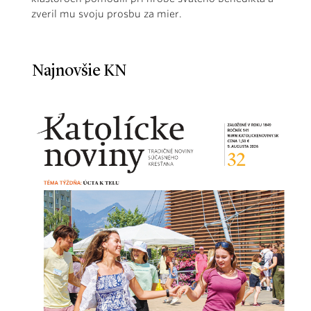
zveril mu svoju prosbu za mier.
Najnovšie KN