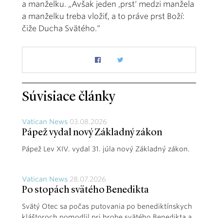
a manželku. „Avšak jeden ,prst‘ medzi manžela
a manželku treba vložiť, a to práve prst Boží:
čiže Ducha Svätého.“
Súvisiace články
Vatican News
03.08.2026
Pápež vydal nový Základný zákon
Pápež Lev XIV. vydal 31. júla nový Základný zákon.
Vatican News
28.07.2026
Po stopách svätého Benedikta
Svätý Otec sa počas putovania po benediktínskych
kláštoroch pomodlil pri hrobe svätého Benedikta a