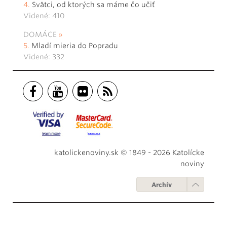
Svätci, od ktorých sa máme čo učiť
Videné: 410
DOMÁCE
Mladí mieria do Popradu
Videné: 332
katolickenoviny.sk © 1849 - 2026 Katolícke
noviny
Archív