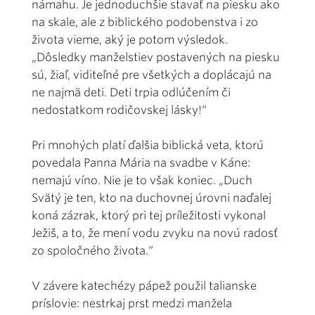
námahu. Je jednoduchšie stavať na piesku ako
na skale, ale z biblického podobenstva i zo
života vieme, aký je potom výsledok.
„Dôsledky manželstiev postavených na piesku
sú, žiaľ, viditeľné pre všetkých a doplácajú na
ne najmä deti. Deti trpia odlúčením či
nedostatkom rodičovskej lásky!“
Pri mnohých platí ďalšia biblická veta, ktorú
povedala Panna Mária na svadbe v Káne:
nemajú víno. Nie je to však koniec. „Duch
Svätý je ten, kto na duchovnej úrovni naďalej
koná zázrak, ktorý pri tej príležitosti vykonal
Ježiš, a to, že mení vodu zvyku na novú radosť
zo spoločného života.“
V závere katechézy pápež použil talianske
príslovie: nestrkaj prst medzi manžela