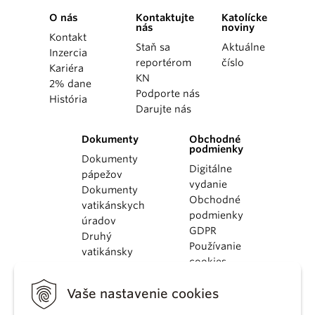
O nás
Kontaktujte
Katolícke
nás
noviny
Kontakt
Staň sa
Aktuálne
Inzercia
reportérom
číslo
Kariéra
KN
2% dane
Podporte nás
História
Darujte nás
Dokumenty
Obchodné
podmienky
Dokumenty
Digitálne
pápežov
vydanie
Dokumenty
Obchodné
vatikánskych
podmienky
úradov
GDPR
Druhý
Používanie
vatikánsky
cookies
koncil
Dokumenty
Vaše nastavenie cookies
KBS
Kódex