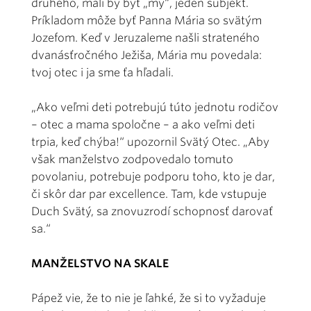
druhého, mali by byť „my“, jeden subjekt.
Príkladom môže byť Panna Mária so svätým
Jozefom. Keď v Jeruzaleme našli strateného
dvanásťročného Ježiša, Mária mu povedala:
tvoj otec i ja sme ťa hľadali.
„Ako veľmi deti potrebujú túto jednotu rodičov
– otec a mama spoločne – a ako veľmi deti
trpia, keď chýba!“ upozornil Svätý Otec. „Aby
však manželstvo zodpovedalo tomuto
povolaniu, potrebuje podporu toho, kto je dar,
či skôr dar par excellence. Tam, kde vstupuje
Duch Svätý, sa znovuzrodí schopnosť darovať
sa.“
MANŽELSTVO NA SKALE
Pápež vie, že to nie je ľahké, že si to vyžaduje