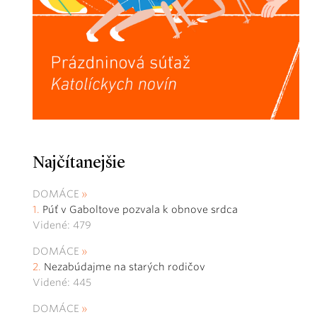
Najčítanejšie
DOMÁCE
Púť v Gaboltove pozvala k obnove srdca
Videné: 479
DOMÁCE
Nezabúdajme na starých rodičov
Videné: 445
DOMÁCE