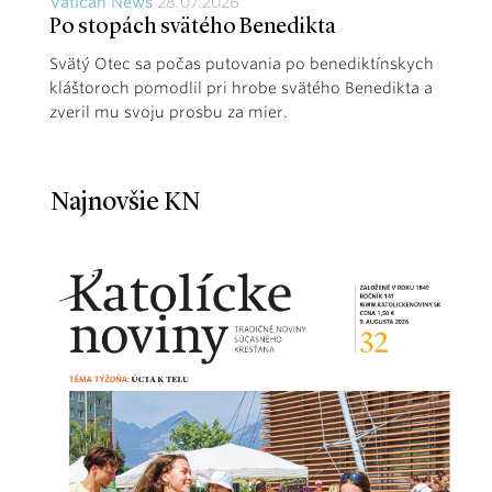
Vatican News
28.07.2026
Po stopách svätého Benedikta
Svätý Otec sa počas putovania po benediktínskych
kláštoroch pomodlil pri hrobe svätého Benedikta a
zveril mu svoju prosbu za mier.
Najnovšie KN