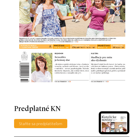
Predplatné KN
Staňte sa predplatiteľom