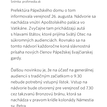
Snímka: profimedia.sk
Prefektúra Pápežského domu o tom
informovala verejnosť 26. augusta. Nádvorie sa
nachádza vnútri Apoštolského paláca vo
Vatikáne. Zvyčajne tam prichádzajú autá
s hlavami štátov, ktoré prijíma Svätý Otec na
súkromných audienciách. Rovnako sa na
tomto nádvorí každoročne koná slávnostná
prísaha nových členov Pápežskej švajčiarskej
gardy.
Ďalšou novinkou je, že na účasť na generálnej
audiencii s tradičným začiatkom o 9.30
nebude potrebný vstupný lístok. Vstup na
nádvorie bude otvorený pre verejnosť od 7.30
cez takzvanú Bronzovú bránu, ktorá sa
nachádza v pravom krídle kolonády Námestia
sv. Petra.