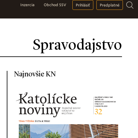
Inzercia
Obchod SSV
Prihlásiť
Predplatné
Spravodajstvo
Najnovšie KN