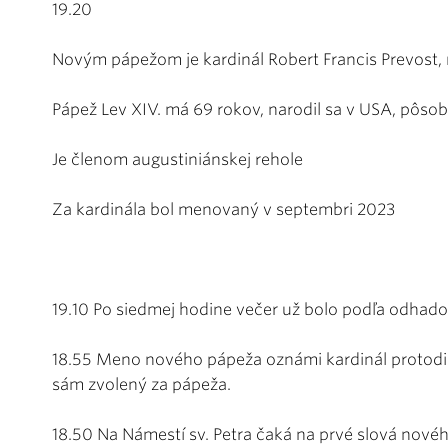
19.20
Novým pápežom je kardinál Robert Francis Prevost,
Pápež Lev XIV. má 69 rokov, narodil sa v USA, pôsobí
Je členom augustiniánskej rehole
Za kardinála bol menovaný v septembri 2023
19.10 Po siedmej hodine večer už bolo podľa odhadov 
18.55 Meno nového pápeža oznámi kardinál protod
sám zvolený za pápeža.
18.50 Na Námestí sv. Petra čaká na prvé slová nového