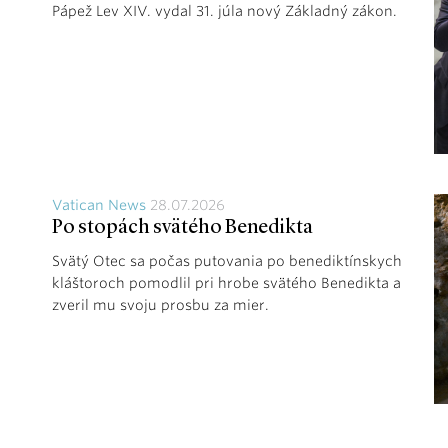
Pápež Lev XIV. vydal 31. júla nový Základný zákon.
Vatican News
28.07.2026
Po stopách svätého Benedikta
Svätý Otec sa počas putovania po benediktínskych
kláštoroch pomodlil pri hrobe svätého Benedikta a
zveril mu svoju prosbu za mier.