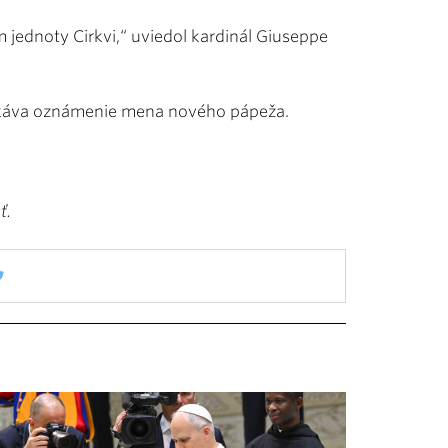
 jednoty Cirkvi,“ uviedol kardinál Giuseppe
čakáva oznámenie mena nového pápeža.
ť.