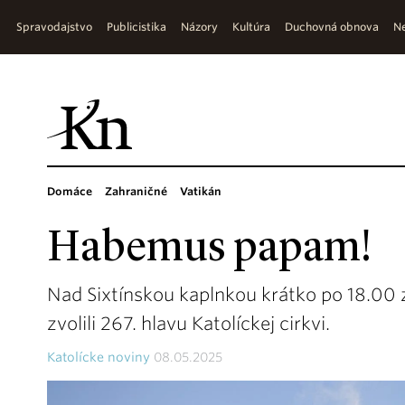
Spravodajstvo
Publicistika
Názory
Kultúra
Duchovná obnova
Ne
Domáce
Zahraničné
Vatikán
Habemus papam!
Nad Sixtínskou kaplnkou krátko po 18.00 z
zvolili 267. hlavu Katolíckej cirkvi.
Katolícke noviny
08.05.2025