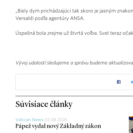
„Biely dym prichádzajúci tak skoro je jasným znakom
Versaldi podľa agentúry ANSA.
Úspešná bola zrejme už štvrtá voľba. Svet teraz o
Vývoj udalostí sledujeme a správu budeme aktualizova
Súvisiace články
Vatican News
03.08.2026
Pápež vydal nový Základný zákon