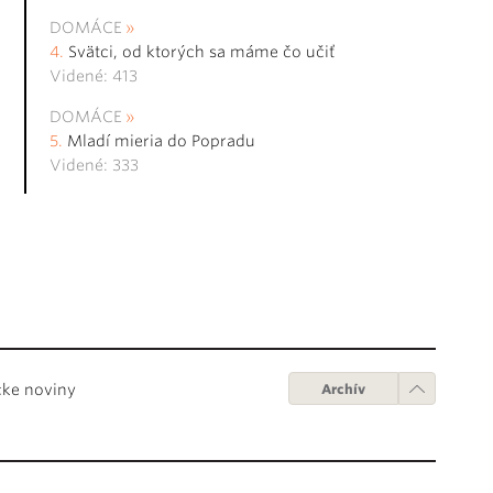
DOMÁCE
Svätci, od ktorých sa máme čo učiť
Videné: 413
DOMÁCE
Mladí mieria do Popradu
Videné: 333
cke noviny
Archív