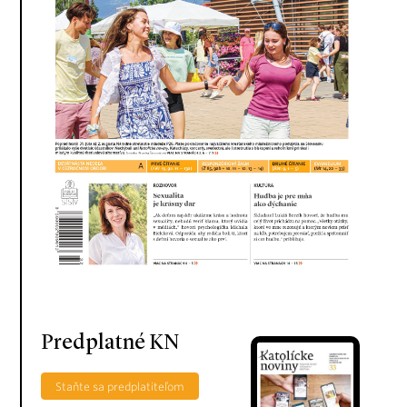
Predplatné KN
Staňte sa predplatiteľom