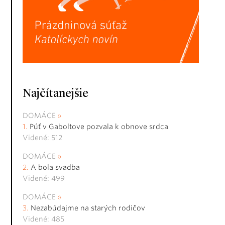
Najčítanejšie
DOMÁCE
Púť v Gaboltove pozvala k obnove srdca
Videné: 512
DOMÁCE
A bola svadba
Videné: 499
DOMÁCE
Nezabúdajme na starých rodičov
Videné: 485