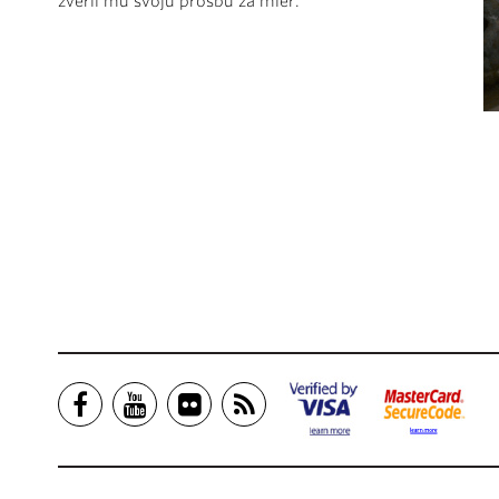
zveril mu svoju prosbu za mier.