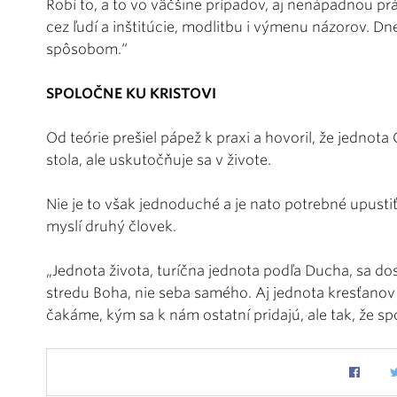
Robí to, a to vo väčšine prípadov, aj nenápadnou prá
cez ľudí a inštitúcie, modlitbu i výmenu názorov. 
spôsobom.“
SPOLOČNE KU KRISTOVI
Od teórie prešiel pápež k praxi a hovoril, že jednota
stola, ale uskutočňuje sa v živote.
Nie je to však jednoduché a je nato potrebné upustiť
myslí druhý človek.
„Jednota života, turíčna jednota podľa Ducha, sa dos
stredu Boha, nie seba samého. Aj jednota kresťanov
čakáme, kým sa k nám ostatní pridajú, ale tak, že s