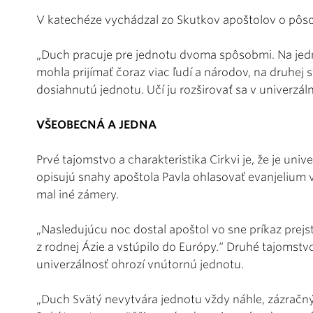
V katechéze vychádzal zo Skutkov apoštolov o pôs
„Duch pracuje pre jednotu dvoma spôsobmi. Na jedn
mohla prijímať čoraz viac ľudí a národov, na druhej 
dosiahnutú jednotu. Učí ju rozširovať sa v univerzál
VŠEOBECNÁ A JEDNA
Prvé tajomstvo a charakteristika Cirkvi je, že je univ
opisujú snahy apoštola Pavla ohlasovať evanjelium v 
mal iné zámery.
„Nasledujúcu noc dostal apoštol vo sne príkaz prej
z rodnej Ázie a vstúpilo do Európy.“ Druhé tajomstvo j
univerzálnosť ohrozí vnútornú jednotu.
„Duch Svätý nevytvára jednotu vždy náhle, zázračný