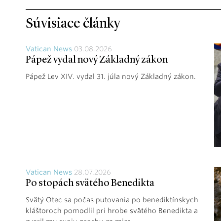
Súvisiace články
Vatican News
03.08.2026
Pápež vydal nový Základný zákon
Pápež Lev XIV. vydal 31. júla nový Základný zákon.
Vatican News
28.07.2026
Po stopách svätého Benedikta
Svätý Otec sa počas putovania po benediktínskych
kláštoroch pomodlil pri hrobe svätého Benedikta a