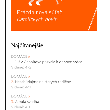
Najčítanejšie
DOMÁCE
Púť v Gaboltove pozvala k obnove srdca
Videné: 473
DOMÁCE
Nezabúdajme na starých rodičov
Videné: 441
DOMÁCE
A bola svadba
Videné: 411