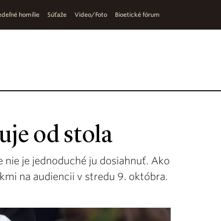
deľné homílie
Súťaže
Video/Foto
Bioetické fórum
je od stola
e nie je jednoduché ju dosiahnuť. Ako
kmi na audiencii v stredu 9. októbra.