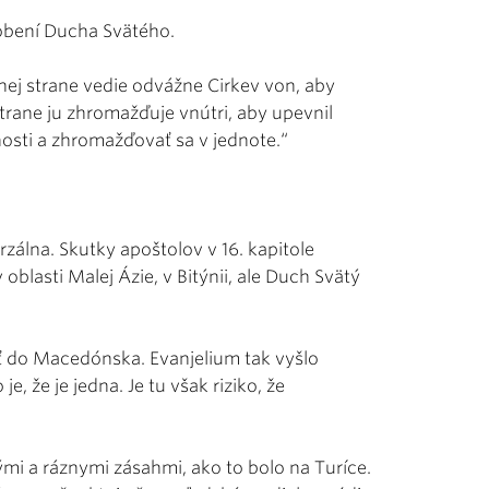
obení Ducha Svätého.
ej strane vedie odvážne Cirkev von, aby
strane ju zhromažďuje vnútri, aby upevnil
nosti a zhromažďovať sa v jednote.“
erzálna. Skutky apoštolov v 16. kapitole
oblasti Malej Ázie, v Bitýnii, ale Duch Svätý
sť do Macedónska. Evanjelium tak vyšlo
e, že je jedna. Je tu však riziko, že
mi a ráznymi zásahmi, ako to bolo na Turíce.