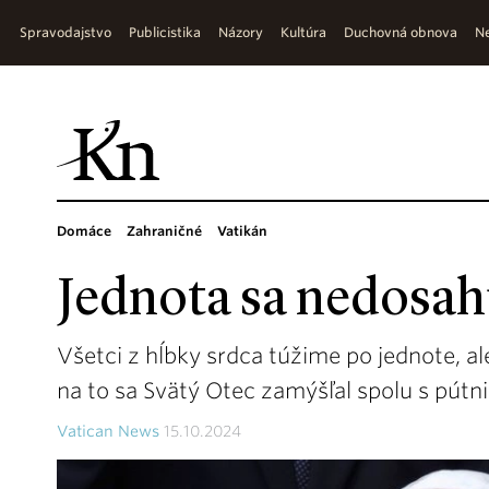
Spravodajstvo
Publicistika
Názory
Kultúra
Duchovná obnova
Ne
Domáce
Zahraničné
Vatikán
Jednota sa nedosahu
Všetci z hĺbky srdca túžime po jednote, al
na to sa Svätý Otec zamýšľal spolu s pútni
Vatican News
15.10.2024