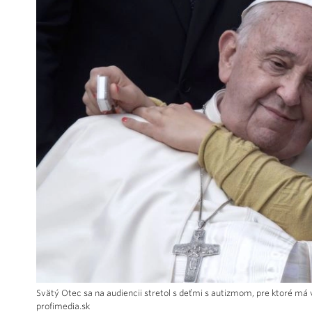
Svätý Otec sa na audiencii stretol s deťmi s autizmom, pre ktoré má 
profimedia.sk