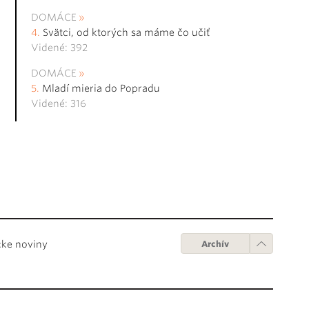
DOMÁCE
Svätci, od ktorých sa máme čo učiť
Videné: 392
DOMÁCE
Mladí mieria do Popradu
Videné: 316
cke noviny
Archív