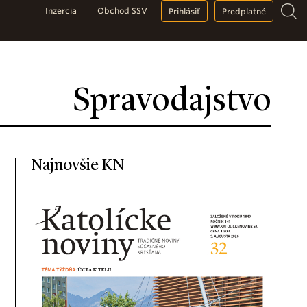
Inzercia
Obchod SSV
Prihlásiť
Predplatné
Spravodajstvo
Najnovšie KN