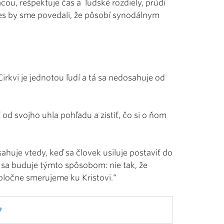
cou, rešpektuje čas a ľudské rozdiely, prúdi
Dnes by sme povedali, že pôsobí synodálnym
 Cirkvi je jednotou ľudí a tá sa nedosahuje od
 od svojho uhla pohľadu a zistiť, čo si o ňom
ahuje vtedy, keď sa človek usiluje postaviť do
 sa buduje týmto spôsobom: nie tak, že
poločne smerujeme ku Kristovi.“