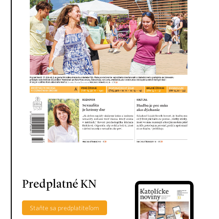
Predplatné KN
Staňte sa predplatiteľom