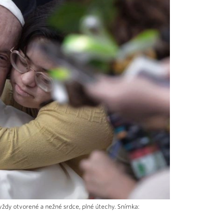
vždy otvorené a nežné srdce, plné útechy. Snímka: