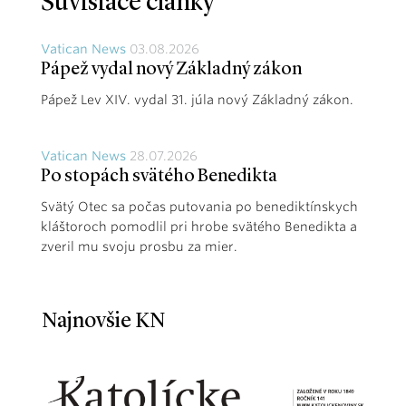
Súvisiace články
Vatican News
03.08.2026
Pápež vydal nový Základný zákon
Pápež Lev XIV. vydal 31. júla nový Základný zákon.
Vatican News
28.07.2026
Po stopách svätého Benedikta
Svätý Otec sa počas putovania po benediktínskych
kláštoroch pomodlil pri hrobe svätého Benedikta a
zveril mu svoju prosbu za mier.
Najnovšie KN