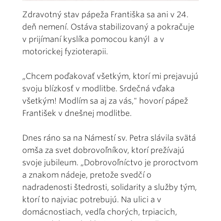
Zdravotný stav pápeža Františka sa ani v 24.
deň nemení. Ostáva stabilizovaný a pokračuje
v prijímaní kyslíka pomocou kanýl a v
motorickej fyzioterapii.
„Chcem poďakovať všetkým, ktorí mi prejavujú
svoju blízkosť v modlitbe. Srdečná vďaka
všetkým! Modlím sa aj za vás," hovorí pápež
František v dnešnej modlitbe.
Dnes ráno sa na Námestí sv. Petra slávila svätá
omša za svet dobrovoľníkov, ktorí prežívajú
svoje jubileum. „Dobrovoľníctvo je proroctvom
a znakom nádeje, pretože svedčí o
nadradenosti štedrosti, solidarity a služby tým,
ktorí to najviac potrebujú. Na ulici a v
domácnostiach, vedľa chorých, trpiacich,