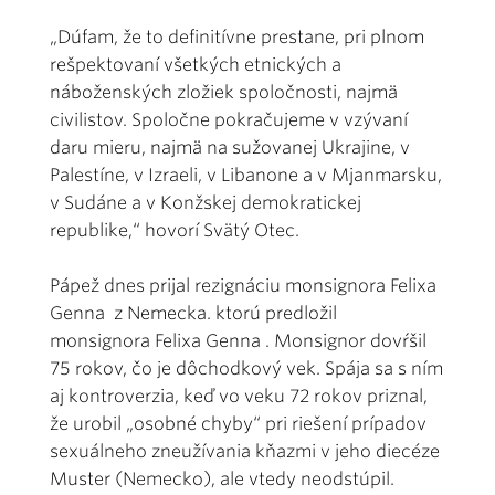
„Dúfam, že to definitívne prestane, pri plnom
rešpektovaní všetkých etnických a
náboženských zložiek spoločnosti, najmä
civilistov. Spoločne pokračujeme v vzývaní
daru mieru, najmä na sužovanej Ukrajine, v
Palestíne, v Izraeli, v Libanone a v Mjanmarsku,
v Sudáne a v Konžskej demokratickej
republike,“ hovorí Svätý Otec.
Pápež dnes prijal rezignáciu monsignora Felixa
Genna z Nemecka. ktorú predložil
monsignora Felixa Genna . Monsignor dovŕšil
75 rokov, čo je dôchodkový vek. Spája sa s ním
aj kontroverzia, keď vo veku 72 rokov priznal,
že urobil „osobné chyby“ pri riešení prípadov
sexuálneho zneužívania kňazmi v jeho diecéze
Muster (Nemecko), ale vtedy neodstúpil.