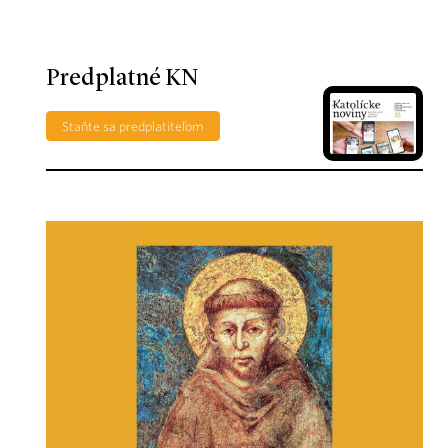
Predplatné KN
Staňte sa predplatiteľom