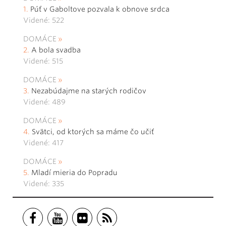
Púť v Gaboltove pozvala k obnove srdca
Videné: 522
DOMÁCE
A bola svadba
Videné: 515
DOMÁCE
Nezabúdajme na starých rodičov
Videné: 489
DOMÁCE
Svätci, od ktorých sa máme čo učiť
Videné: 417
DOMÁCE
Mladí mieria do Popradu
Videné: 335