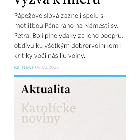
výzva k mieru
Pápežové slová zazneli spolu s
motlitbou Pána ráno na Námestí sv.
Petra. Boli plné vďaky za jeho podpru,
obdivu ku všetkým dobrorvoľníkom i
kritiky voči násiliu vojny.
Rai News
09.03.2025