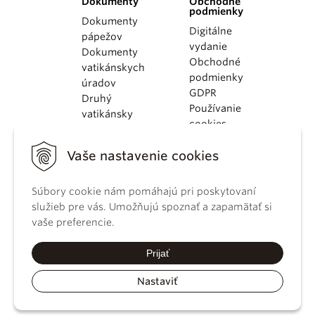
Dokumenty
Obchodné
podmienky
Dokumenty
Digitálne
pápežov
vydanie
Dokumenty
Obchodné
vatikánskych
podmienky
úradov
GDPR
Druhý
Používanie
vatikánsky
cookies
koncil
Dokumenty
Vaše nastavenie cookies
KBS
Kódex
Súbory cookie nám pomáhajú pri poskytovaní
kánonického
služieb pre vás. Umožňujú spoznať a zapamätať si
práva
vaše preferencie.
Katechizmus
Katolíckej
Prijať
cirkvi
Nastaviť