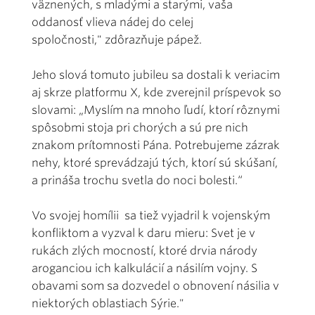
väznených, s mladými a starými, vaša
oddanosť vlieva nádej do celej
spoločnosti," zdôrazňuje pápež.
Jeho slová tomuto jubileu sa dostali k veriacim
aj skrze platformu X, kde zverejnil príspevok so
slovami: „Myslím na mnoho ľudí, ktorí rôznymi
spôsobmi stoja pri chorých a sú pre nich
znakom prítomnosti Pána. Potrebujeme zázrak
nehy, ktoré sprevádzajú tých, ktorí sú skúšaní,
a prináša trochu svetla do noci bolesti.“
Vo svojej homílii sa tiež vyjadril k vojenským
konfliktom a vyzval k daru mieru: Svet je v
rukách zlých mocností, ktoré drvia národy
aroganciou ich kalkulácií a násilím vojny. S
obavami som sa dozvedel o obnovení násilia v
niektorých oblastiach Sýrie."