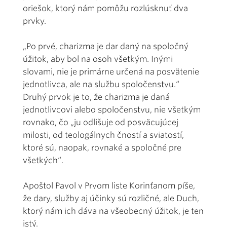
oriešok, ktorý nám pomôžu rozlúsknuť dva
prvky.
„Po prvé, charizma je dar daný na spoločný
úžitok, aby bol na osoh všetkým. Inými
slovami, nie je primárne určená na posvätenie
jednotlivca, ale na službu spoločenstvu.“
Druhý prvok je to, že charizma je daná
jednotlivcovi alebo spoločenstvu, nie všetkým
rovnako, čo „ju odlišuje od posväcujúcej
milosti, od teologálnych čností a sviatostí,
ktoré sú, naopak, rovnaké a spoločné pre
všetkých“.
Apoštol Pavol v Prvom liste Korinťanom píše,
že dary, služby aj účinky sú rozličné, ale Duch,
ktorý nám ich dáva na všeobecný úžitok, je ten
istý.