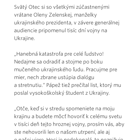
Svätý Otec si so všetkými zúčastnenými
vrátane Oleny Zelenskej, manželky
ukrajinského prezidenta, v závere generálnej
audiencie pripomenul tisíc dní vojny na
Ukrajine.
„Hanebná katastrofa pre celé ľudstvo!
Nedajme sa odradiť a stojme po boku
mučeného ukrajinského ľudu. Pracujme pre
mier, nech zbrane ustúpia dialógu
a stretnutiu.“ Pápež tiež prečítal list, ktorý mu
poslal vysokoškolský študent z Ukrajiny.
„Otče, keď si v stredu spomeniete na moju
krajinu a budete môcť hovoriť k celému svetu
v tisíci deň tejto hroznej vojny, prosím vás, aby
ste nehovorili len o našom utrpení, ale aj
o našej viere. Hoci je nedokonalá, to neznižuje