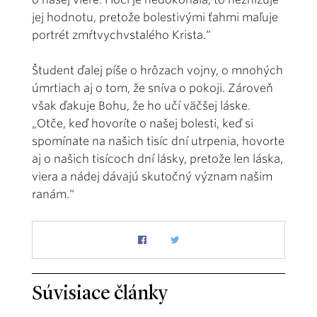
jej hodnotu, pretože bolestivými ťahmi maľuje
portrét zmŕtvychvstalého Krista.“
Študent ďalej píše o hrôzach vojny, o mnohých
úmrtiach aj o tom, že sníva o pokoji. Zároveň
však ďakuje Bohu, že ho učí väčšej láske.
„Otče, keď hovoríte o našej bolesti, keď si
spomínate na našich tisíc dní utrpenia, hovorte
aj o našich tisícoch dní lásky, pretože len láska,
viera a nádej dávajú skutočný význam našim
ranám.“
Súvisiace články