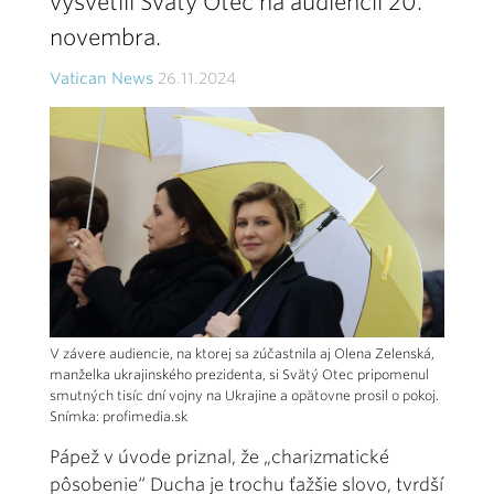
vysvetlil Svätý Otec na audiencii 20.
novembra.
Vatican News
26.11.2024
V závere audiencie, na ktorej sa zúčastnila aj Olena Zelenská,
manželka ukrajinského prezidenta, si Svätý Otec pripomenul
smutných tisíc dní vojny na Ukrajine a opätovne prosil o pokoj.
Snímka: profimedia.sk
Pápež v úvode priznal, že „charizmatické
pôsobenie“ Ducha je trochu ťažšie slovo, tvrdší