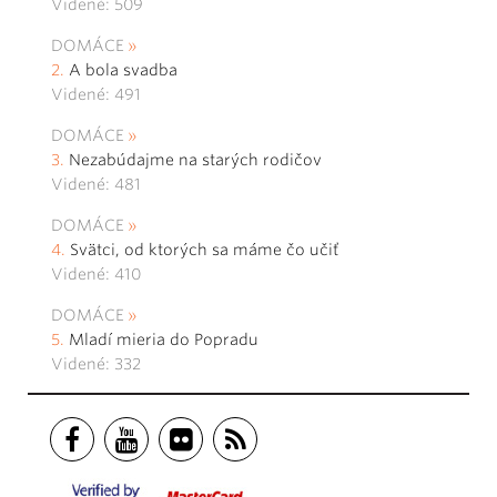
Videné: 509
DOMÁCE
A bola svadba
Videné: 491
DOMÁCE
Nezabúdajme na starých rodičov
Videné: 481
DOMÁCE
Svätci, od ktorých sa máme čo učiť
Videné: 410
DOMÁCE
Mladí mieria do Popradu
Videné: 332