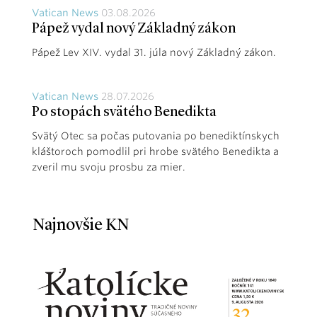
Vatican News
03.08.2026
Pápež vydal nový Základný zákon
Pápež Lev XIV. vydal 31. júla nový Základný zákon.
Vatican News
28.07.2026
Po stopách svätého Benedikta
Svätý Otec sa počas putovania po benediktínskych
kláštoroch pomodlil pri hrobe svätého Benedikta a
zveril mu svoju prosbu za mier.
Najnovšie KN