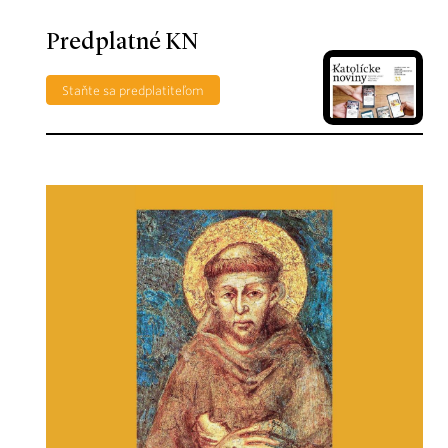
Predplatné KN
Staňte sa predplatiteľom