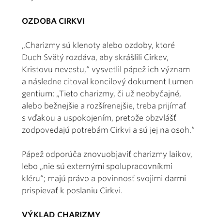
OZDOBA CIRKVI
„Charizmy sú klenoty alebo ozdoby, ktoré
Duch Svätý rozdáva, aby skrášlili Cirkev,
Kristovu nevestu,“ vysvetlil pápež ich význam
a následne citoval koncilový dokument Lumen
gentium: „Tieto charizmy, či už neobyčajné,
alebo bežnejšie a rozšírenejšie, treba prijímať
s vďakou a uspokojením, pretože obzvlášť
zodpovedajú potrebám Cirkvi a sú jej na osoh.“
Pápež odporúča znovuobjaviť charizmy laikov,
lebo „nie sú externými spolupracovníkmi
kléru“; majú právo a povinnosť svojimi darmi
prispievať k poslaniu Cirkvi.
VÝKLAD CHARIZMY