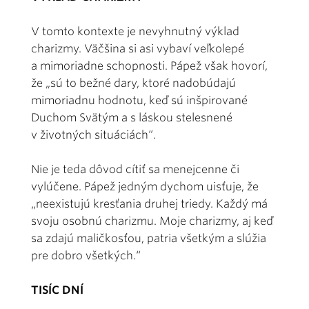
V tomto kontexte je nevyhnutný výklad
charizmy. Väčšina si asi vybaví veľkolepé
a mimoriadne schopnosti. Pápež však hovorí,
že „sú to bežné dary, ktoré nadobúdajú
mimoriadnu hodnotu, keď sú inšpirované
Duchom Svätým a s láskou stelesnené
v životných situáciách“.
Nie je teda dôvod cítiť sa menejcenne či
vylúčene. Pápež jedným dychom uisťuje, že
„neexistujú kresťania druhej triedy. Každý má
svoju osobnú charizmu. Moje charizmy, aj keď
sa zdajú maličkosťou, patria všetkým a slúžia
pre dobro všetkých.“
TISÍC DNÍ