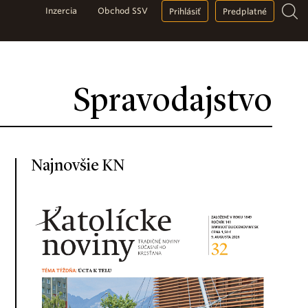
Inzercia
Obchod SSV
Prihlásiť
Predplatné
Spravodajstvo
Najnovšie KN