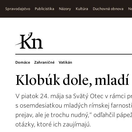
Spravodajstvo
Publicistika
Názory
Kultúra
Duchovná obnova
Ne
Domáce
Zahraničné
Vatikán
Klobúk dole, mladí
V piatok 24. mája sa Svätý Otec v rámci pr
s osemdesiatkou mladých rímskej farnosti
prejav, ale je trochu nudný,“ odľahčil páp
otázky, ktoré ich zaujímajú.