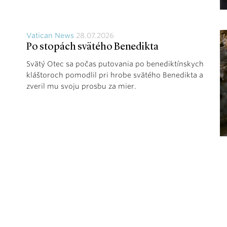
Vatican News
28.07.2026
Po stopách svätého Benedikta
Svätý Otec sa počas putovania po benediktínskych
kláštoroch pomodlil pri hrobe svätého Benedikta a
zveril mu svoju prosbu za mier.