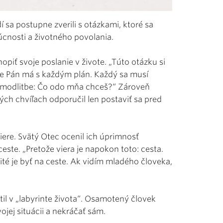
í sa postupne zverili s otázkami, ktoré sa
dúcnosti a životného povolania.
hopiť svoje poslanie v živote. „Túto otázku si
že Pán má s každým plán. Každý sa musí
 v modlitbe: Čo odo mňa chceš?“ Zároveň
ých chvíľach odporučil len postaviť sa pred
iere. Svätý Otec ocenil ich úprimnosť
ceste. „Pretože viera je napokon toto: cesta.
ité je byť na ceste. Ak vidím mladého človeka,
til v „labyrinte života“. Osamotený človek
ojej situácii a nekráčať sám.