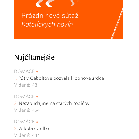
Najčítanejšie
DOMÁCE
Púť v Gaboltove pozvala k obnove srdca
Videné: 481
DOMÁCE
Nezabúdajme na starých rodičov
Videné: 454
DOMÁCE
A bola svadba
Videné: 444