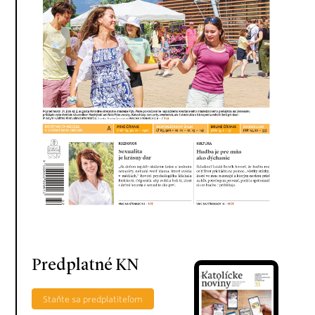
Predplatné KN
Staňte sa predplatiteľom