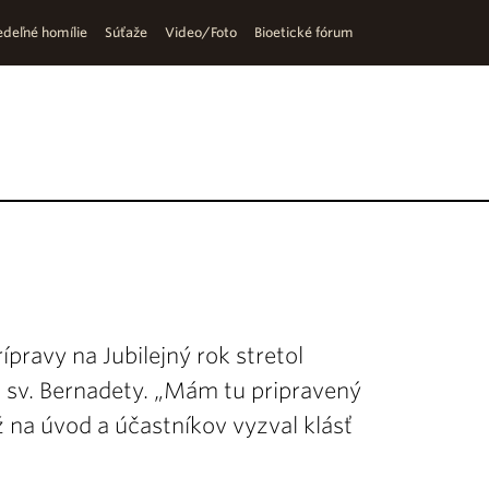
deľné homílie
Súťaže
Video/Foto
Bioetické fórum
ípravy na Jubilejný rok stretol
 sv. Bernadety. „Mám tu pripravený
ež na úvod a účastníkov vyzval klásť