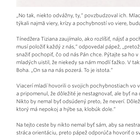
„No tak, niekto odvážny, ty,“ povzbudzoval ich. Mlad
týkali najmä viery, krízy a pochybností vo viere, bu
Tínedžera Tiziana zaujímalo, ako rozlíšiť, nájsť a poc
musí položiť každý z nás,“ odpovedal pápež, „preto
snažiť pochopiť, čo od nás Pán chce. Pýtajte sa ho
mladých uistil, že niekedy sa nám modlí ťažko. V tak
Boha. „On sa na nás pozerá. To je istota.“
Viacerí mladí hovorili o svojich pochybnostiach vo v
a pripomenul, že dôležité je nestagnovať, ale byť na 
Nikto by nemal byť odsúdený preto, že neverí. Dôlež
ktorý má nepokoj a hýbe sa, klobúk dole.“
Na tejto ceste by nikto nemal byť sám, aby sa nestra
stráca orientáciu, preto pápež odporúča hovoriť o sv