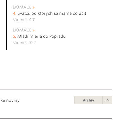
DOMÁCE
Svätci, od ktorých sa máme čo učiť
Videné: 401
DOMÁCE
Mladí mieria do Popradu
Videné: 322
cke noviny
Archív