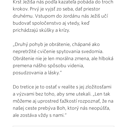
Krst Ježiša nás podľa kazateľa pobáda do troch
krokov. Prvý je vyjsť zo seba, dať priestor
druhému. Vstupom do Jordánu nás Ježiš učí
budovať spoločenstvo aj vtedy, keď
prichádzajú skúšky a krízy.
„Druhý pohyb je obrátenie, chápané ako
nepretržité cvičenie spytovania svedomia.
Obrátenie nie je len morálna zmena, ale hlboká
premena nášho spôsobu videnia,
posudzovania a lásky.“
Do tretice je to ostať v realite s jej zložitosťami
a výzvami bez toho, aby sme utekali. „Len tak
môžeme aj uprostred ťažkostí rozpoznať, že na
našej ceste prebýva Boh, ktorý nás neopúšťa,
ale zostáva vždy s nami.“