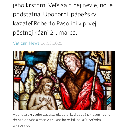
jeho krstom. Veľa sa o nej nevie, no je
podstatná. Upozornil pápežský
kazateľ Roberto Pasolini v prvej
pôstnej kázni 21. marca.
Vatican News
26.03.2025
Hodnota skrytého času sa ukázala, keď sa Ježiš krstom ponoril
do našich vôd a ešte viac, keď ho pribili na kríž. Snímka:
pixabay.com