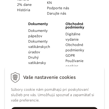
KN
2% dane
Podporte nás
História
Darujte nás
Dokumenty
Obchodné
podmienky
Dokumenty
Digitálne
pápežov
vydanie
Dokumenty
Obchodné
vatikánskych
podmienky
úradov
GDPR
Druhý
Používanie
vatikánsky
cookies
koncil
Dokumenty
Vaše nastavenie cookies
KBS
Kódex
Súbory cookie nám pomáhajú pri poskytovaní
kánonického
služieb pre vás. Umožňujú spoznať a zapamätať si
práva
vaše preferencie.
Katechizmus
Katolíckej