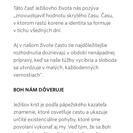
Táto časť Ježišovho života nás pozýva
„znovuobjaviť hodnotu skrytého času. Času,
v ktorom rastú korene a identita sa formuje
v tichu všedných dní.
Aj v našom živote často tie najdôležitejšie
rozhodnutia dozrievajú v období nenápadnej
prípravy, keď sa naše túžby vycibria a sloboda
sa utvrdzuje v malých, každodenných
vernostiach“.
BOH NÁM DÔVERUJE
Ježišov krst je podľa pápežského kazateľa
znamenie, ktoré osvetľuje cestu a ukazuje
určité existenciálne pohyby, ktoré sme
povolaní vykonať aj my. Veď tým, že sa Boh