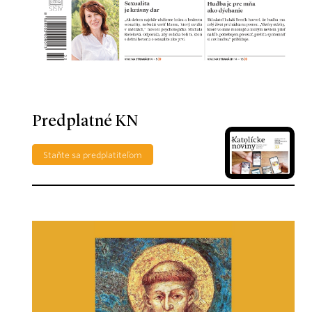
Predplatné KN
Staňte sa predplatiteľom