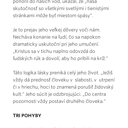
ponoril do našich vôd, ukázal, že „naša
skutočnosť so všetkými svetlými i tienistými
stránkami môže byť miestom spásy“.
Je to prejav jeho veľkej dôvery voči nám.
Necháva konanie na ľudí, čo sa napokon
dramaticky uskutoční pri jeho umučení.
„Kristus sa v tichu naplno odovzdá do
ľudských rúk a dovolí, aby ho pribili na kríž.“
Táto logika lásky preniká celý jeho život. „Ježiš
vždy dá prednosť človeku v slabosti, v utrpení
či v hriechu, hoci to znamená porušiť židovský
kult.“ Jeho súcit je odzbrojujúci. „Do centra
pozornosti vždy postaví druhého človeka.“
TRI POHYBY