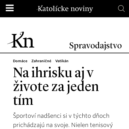
Spravodajstvo
Domáce
Zahraničné
Vatikán
Na ihrisku aj v
živote za jeden
tím
Športoví nadšenci si v týchto dňoch
prichádzajú na svoje. Nielen tenisový