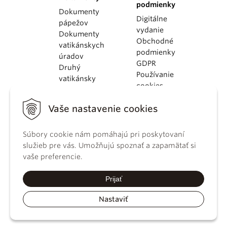
podmienky
Dokumenty
Digitálne
pápežov
vydanie
Dokumenty
Obchodné
vatikánskych
podmienky
úradov
GDPR
Druhý
Používanie
vatikánsky
cookies
koncil
Dokumenty
Vaše nastavenie cookies
KBS
Kódex
Súbory cookie nám pomáhajú pri poskytovaní
kánonického
služieb pre vás. Umožňujú spoznať a zapamätať si
práva
vaše preferencie.
Katechizmus
Katolíckej
Prijať
cirkvi
Nastaviť