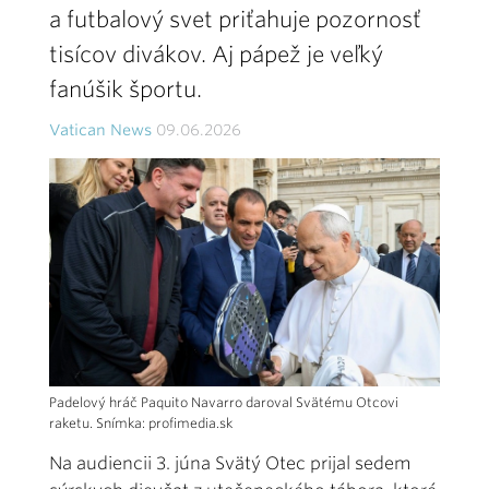
a futbalový svet priťahuje pozornosť
tisícov divákov. Aj pápež je veľký
fanúšik športu.
Vatican News
09.06.2026
Padelový hráč Paquito Navarro daroval Svätému Otcovi
raketu. Snímka: profimedia.sk
Na audiencii 3. júna Svätý Otec prijal sedem