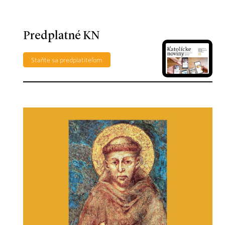
Predplatné KN
Staňte sa predplatiteľom