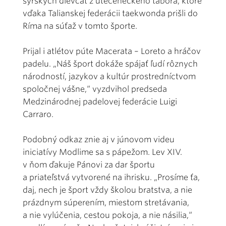
sýrskych dievčat z utečeneckého tábora, ktoré
vďaka Talianskej federácii taekwonda prišli do
Ríma na súťaž v tomto športe.
Prijal i atlétov púte Macerata – Loreto a hráčov
padelu. „Náš šport dokáže spájať ľudí rôznych
národností, jazykov a kultúr prostredníctvom
spoločnej vášne,“ vyzdvihol predseda
Medzinárodnej padelovej federácie Luigi
Carraro.
Podobný odkaz znie aj v júnovom videu
iniciatívy Modlime sa s pápežom. Lev XIV.
v ňom ďakuje Pánovi za dar športu
a priateľstvá vytvorené na ihrisku. „Prosíme ťa,
daj, nech je šport vždy školou bratstva, a nie
prázdnym súperením, miestom stretávania,
a nie vylúčenia, cestou pokoja, a nie násilia,“