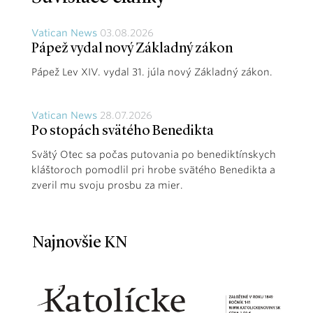
Vatican News
03.08.2026
Pápež vydal nový Základný zákon
Pápež Lev XIV. vydal 31. júla nový Základný zákon.
Vatican News
28.07.2026
Po stopách svätého Benedikta
Svätý Otec sa počas putovania po benediktínskych
kláštoroch pomodlil pri hrobe svätého Benedikta a
zveril mu svoju prosbu za mier.
Najnovšie KN