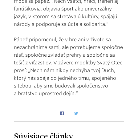
modlí sa pápež. „Nech všetci, hráči, tréneri aj
fanúšikovia, objavia šport ako univerzálny
jazyk, v ktorom sa stretávajú kultúry, spájajú
národy a podporuje sa úcta a solidarita.“
Pápež pripomenul, že v hre ani v živote sa
nezachránime sami, ale potrebujeme spoločne
rásť, spoločne zvládať prehry a spoločne sa
tešiť z víťazstiev. V závere modlitby Svätý Otec
prosí: „Nech nám nikdy nechýba tvoj Duch,
ktorý nás spája do jedného tímu, spojeného
s tebou, aby sme budovali spoločenstvo
a bratstvo uprostred dejín.“
Súvisiace články