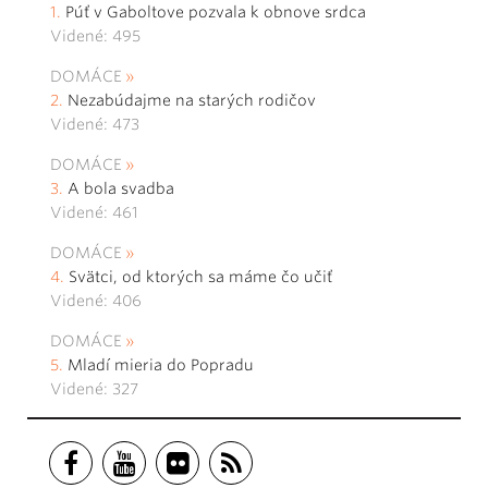
Púť v Gaboltove pozvala k obnove srdca
Videné: 495
DOMÁCE
Nezabúdajme na starých rodičov
Videné: 473
DOMÁCE
A bola svadba
Videné: 461
DOMÁCE
Svätci, od ktorých sa máme čo učiť
Videné: 406
DOMÁCE
Mladí mieria do Popradu
Videné: 327