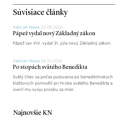
Súvisiace články
Vatican News
03.08.2026
Pápež vydal nový Základný zákon
Pápež Lev XIV. vydal 31. júla nový Základný zákon.
Vatican News
28.07.2026
Po stopách svätého Benedikta
Svätý Otec sa počas putovania po benediktínskych
kláštoroch pomodlil pri hrobe svätého Benedikta a
zveril mu svoju prosbu za mier.
Najnovšie KN