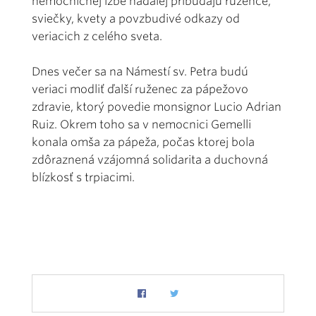
nemocničnej izbe naďalej pribúdajú ružence,
sviečky, kvety a povzbudivé odkazy od
veriacich z celého sveta.
Dnes večer sa na Námestí sv. Petra budú
veriaci modliť ďalší ruženec za pápežovo
zdravie, ktorý povedie monsignor Lucio Adrian
Ruiz. Okrem toho sa v nemocnici Gemelli
konala omša za pápeža, počas ktorej bola
zdôraznená vzájomná solidarita a duchovná
blízkosť s trpiacimi.