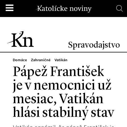
Spravodajstvo
Domáce
Zahraničné
Vatikán
Pápež František
je v nemocnici už
mesiac, Vatikán
hlási stabilný stav