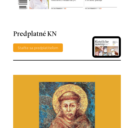
Predplatné KN
Staňte sa predplatiteľom