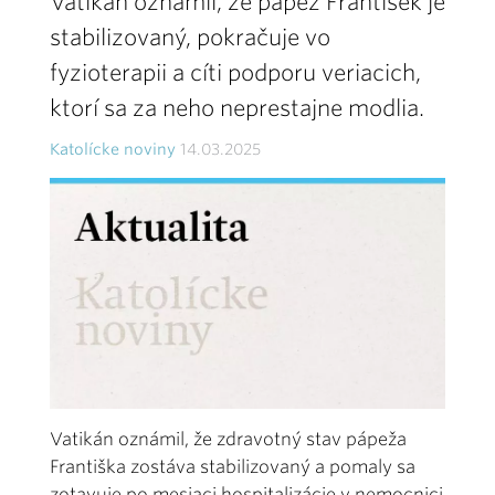
Vatikán oznámil, že pápež František je
stabilizovaný, pokračuje vo
fyzioterapii a cíti podporu veriacich,
ktorí sa za neho neprestajne modlia.
Katolícke noviny
14.03.2025
Vatikán oznámil, že zdravotný stav pápeža
Františka zostáva stabilizovaný a pomaly sa
zotavuje po mesiaci hospitalizácie v nemocnici