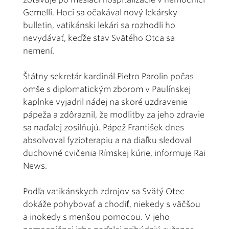
Gemelli. Hoci sa očakával nový lekársky
bulletin, vatikánski lekári sa rozhodli ho
nevydávať, keďže stav Svätého Otca sa
nemení.
Štátny sekretár kardinál Pietro Parolin počas
omše s diplomatickým zborom v Paulínskej
kaplnke vyjadril nádej na skoré uzdravenie
pápeža a zdôraznil, že modlitby za jeho zdravie
sa naďalej zosilňujú. Pápež František dnes
absolvoval fyzioterapiu a na diaľku sledoval
duchovné cvičenia Rímskej kúrie, informuje Rai
News.
Podľa vatikánskych zdrojov sa Svätý Otec
dokáže pohybovať a chodiť, niekedy s väčšou
a inokedy s menšou pomocou. V jeho