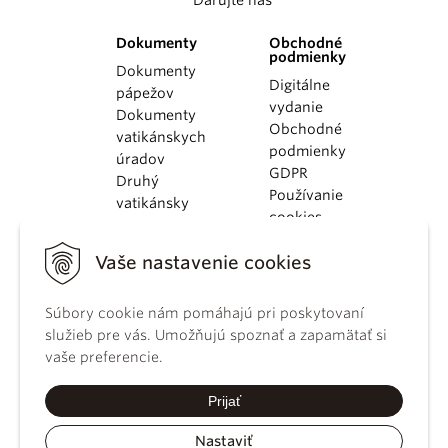
Darujte nás
Dokumenty
Obchodné
podmienky
Dokumenty
Digitálne
pápežov
vydanie
Dokumenty
Obchodné
vatikánskych
podmienky
úradov
GDPR
Druhý
Používanie
vatikánsky
cookies
koncil
Dokumenty
Vaše nastavenie cookies
KBS
Kódex
Súbory cookie nám pomáhajú pri poskytovaní
kánonického
služieb pre vás. Umožňujú spoznať a zapamätať si
práva
vaše preferencie.
Katechizmus
Katolíckej
Prijať
cirkvi
Nastaviť