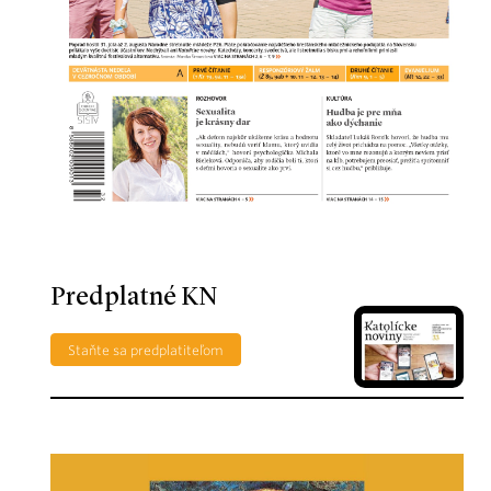
Predplatné KN
Staňte sa predplatiteľom