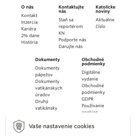
O nás
Kontaktujte
Katolícke
nás
noviny
Kontakt
Staň sa
Aktuálne
Inzercia
reportérom
číslo
Kariéra
KN
2% dane
Podporte nás
História
Darujte nás
Dokumenty
Obchodné
podmienky
Dokumenty
Digitálne
pápežov
vydanie
Dokumenty
Obchodné
vatikánskych
podmienky
úradov
GDPR
Druhý
Používanie
vatikánsky
cookies
koncil
Dokumenty
Vaše nastavenie cookies
KBS
Kódex