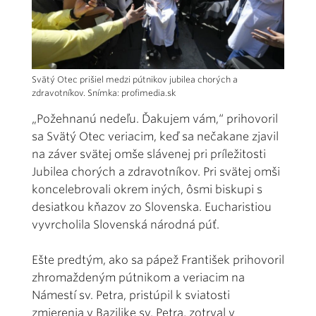
Svätý Otec prišiel medzi pútnikov jubilea chorých a
zdravotníkov. Snímka: profimedia.sk
„Požehnanú nedeľu. Ďakujem vám,“ prihovoril
sa Svätý Otec veriacim, keď sa nečakane zjavil
na záver svätej omše slávenej pri príležitosti
Jubilea chorých a zdravotníkov. Pri svätej omši
koncelebrovali okrem iných, ôsmi biskupi s
desiatkou kňazov zo Slovenska. Eucharistiou
vyvrcholila Slovenská národná púť.
Ešte predtým, ako sa pápež František prihovoril
zhromaždeným pútnikom a veriacim na
Námestí sv. Petra, pristúpil k sviatosti
zmierenia v Bazilike sv. Petra, zotrval v