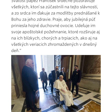
Svätosť pápež František srdečne pozdravuje
všetkých, ktorí sa zúčastnili na tejto slávnosti,
a zo srdca im ďakuje za modlitby prednášané k
Bohu za jeho zdravie. Praje, aby jubilejná púť
priniesla hojné duchovné ovocie. Udeľuje im
svoje apoštolské požehnanie, ktoré rozširuje aj
na ich blízkych, chorých a trpiacich, ako aj na
všetkých veriacich zhromaždených v dnešný
deň.“