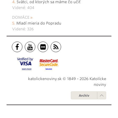
Svätci, od ktorých sa máme čo učiť
Videné: 404
DOMÁCE
Mladí mieria do Popradu
Videné: 326
katolickenoviny.sk © 1849 - 2026 Katolícke
noviny
Archív