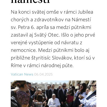
námestí
Na konci svätej omše v rámci Jubilea
chorých a zdravotníkov na Námestí
sv. Petra 6. apríla sa medzi pútnikmi
zastavil aj Svätý Otec. Išlo o jeho prvé
verejné vystúpenie od návratu z
nemocnice. Medzi pútnikmi bolo aj
približne štyritisíc Slovákov, ktorí sú v
Ríme v rámci národnej púte.
Vatican News
06.04.2025