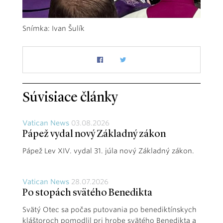
Snímka: Ivan Šulík
Súvisiace články
Vatican News
03.08.2026
Pápež vydal nový Základný zákon
Pápež Lev XIV. vydal 31. júla nový Základný zákon.
Vatican News
28.07.2026
Po stopách svätého Benedikta
Svätý Otec sa počas putovania po benediktínskych
kláštoroch pomodlil pri hrobe svätého Benedikta a