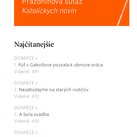
Najčítanejšie
DOMÁCE
Púť v Gaboltove pozvala k obnove srdca
Videné: 491
DOMÁCE
Nezabúdajme na starých rodičov
Videné: 472
DOMÁCE
A bola svadba
Videné: 455
DOMÁCE