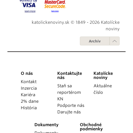
katolickenoviny.sk © 1849 - 2026 Katolícke
noviny
Archív
O nás
Kontaktujte
Katolícke
nás
noviny
Kontakt
Staň sa
Aktuálne
Inzercia
reportérom
číslo
Kariéra
KN
2% dane
Podporte nás
História
Darujte nás
Dokumenty
Obchodné
podmienky