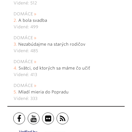
Videné: 512
DOMÁCE
A bola svadba
Videné: 499
DOMÁCE
Nezabúdajme na starých rodičov
Videné: 485
DOMÁCE
Svätci, od ktorých sa máme čo učiť
Videné: 413
DOMÁCE
Mladí mieria do Popradu
Videné: 333