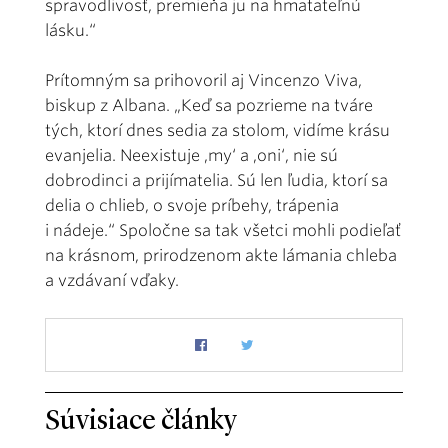
spravodlivosť, premieňa ju na hmatateľnú
lásku.“
Prítomným sa prihovoril aj Vincenzo Viva,
biskup z Albana. „Keď sa pozrieme na tváre
tých, ktorí dnes sedia za stolom, vidíme krásu
evanjelia. Neexistuje ‚my‘ a ‚oni‘, nie sú
dobrodinci a prijímatelia. Sú len ľudia, ktorí sa
delia o chlieb, o svoje príbehy, trápenia
i nádeje.“ Spoločne sa tak všetci mohli podieľať
na krásnom, prirodzenom akte lámania chleba
a vzdávaní vďaky.
Súvisiace články