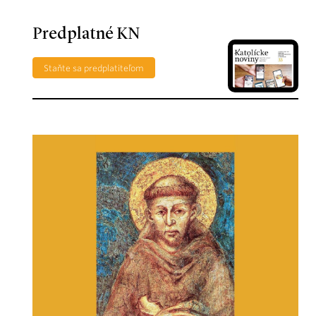
Predplatné KN
Staňte sa predplatiteľom