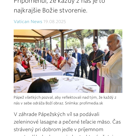
Pripomenul, že každý z nás je to
najkrajšie Božie stvorenie.
Vatican News
19.08.2025
Pápež všetkých pozval, aby reflektovali nad tým, že každý z
nás v sebe odráža Boží obraz. Snímka: profimedia.sk
V záhrade Pápežských víl sa podávali
zeleninové lasagne a pečené teľacie mäso. Čas
strávený pri dobrom jedle v príjemnom