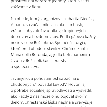
prostredí bol odrazom jednoty, ktorú všetci
zažívame v Bohu.
Na obede, ktorý zorganizovala charita Diecézy
Albano, sa zúčastnilo viac ako sto hostí,
vrátane obyvateľov útulkov, skupinových
domovov a bezdomovcov. Podľa pápeža každý
nesie v sebe Boží obraz. Spoločná liturgia,
ktorú pred obedom slávili v Chráme Santa
Maria della Rotonda, aj jedlo boli znamením
života v Božej blízkosti, bratstve
a spoločenstve.
„Evanjeliová pohostinnosť sa začína u
chudobných,“ povedal Lev XIV. Hovoril aj
o potrebe sociálnej spravodlivosti a vysvetlil,
ako každý z nás môže o ňu bojovať svojím
dielom. „Kresťanská láska napĺňa a prevyšuje