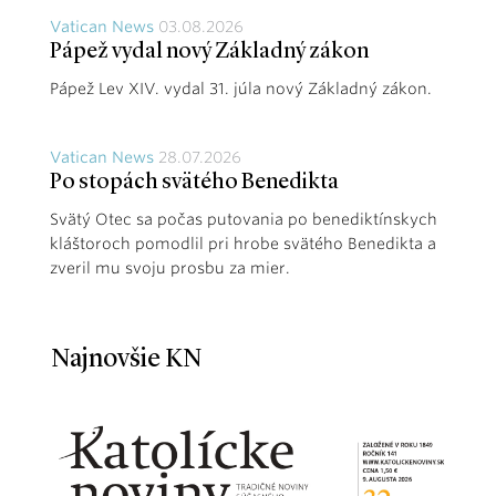
Vatican News
03.08.2026
Pápež vydal nový Základný zákon
Pápež Lev XIV. vydal 31. júla nový Základný zákon.
Vatican News
28.07.2026
Po stopách svätého Benedikta
Svätý Otec sa počas putovania po benediktínskych
kláštoroch pomodlil pri hrobe svätého Benedikta a
zveril mu svoju prosbu za mier.
Najnovšie KN