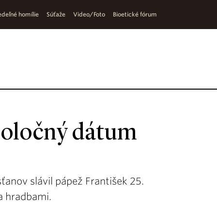
deľné homílie
Súťaže
Video/Foto
Bioetické fórum
poločný dátum
ťanov slávil pápež František 25.
za hradbami.