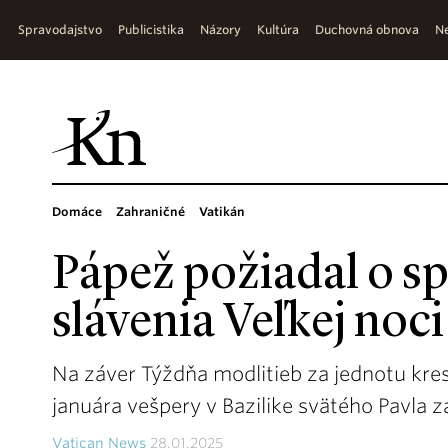
Spravodajstvo
Publicistika
Názory
Kultúra
Duchovná obnova
Ne
Domáce
Zahraničné
Vatikán
Pápež požiadal o s
slávenia Veľkej noci
Na záver Týždňa modlitieb za jednotu kres
januára vešpery v Bazilike svätého Pavla 
Vatican News
28.01.2025