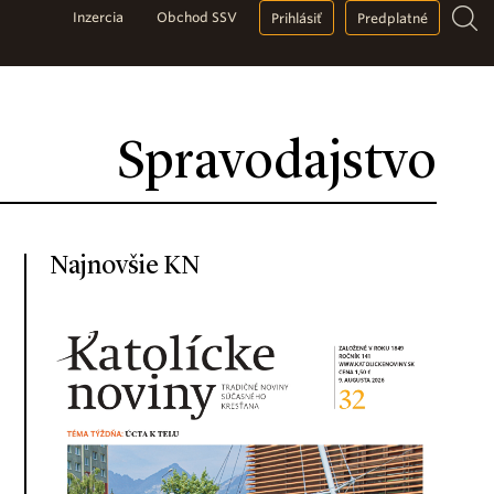
Inzercia
Obchod SSV
Prihlásiť
Predplatné
Spravodajstvo
Najnovšie KN