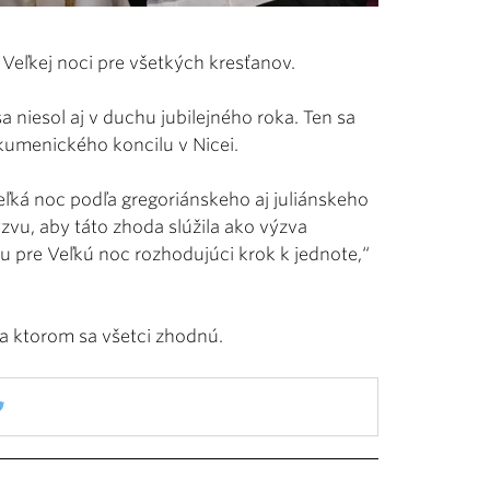
Veľkej noci pre všetkých kresťanov.
 niesol aj v duchu jubilejného roka. Ten sa
kumenického koncilu v Nicei.
eľká noc podľa gregoriánskeho aj juliánskeho
zvu, aby táto zhoda slúžila ako výzva
pre Veľkú noc rozhodujúci krok k jednote,“
na ktorom sa všetci zhodnú.