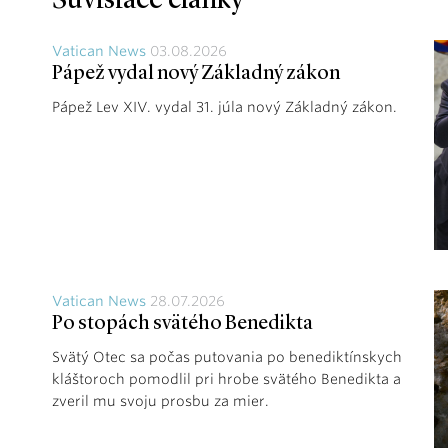
Súvisiace články
Vatican News
03.08.2026
Pápež vydal nový Základný zákon
Pápež Lev XIV. vydal 31. júla nový Základný zákon.
Vatican News
28.07.2026
Po stopách svätého Benedikta
Svätý Otec sa počas putovania po benediktínskych
kláštoroch pomodlil pri hrobe svätého Benedikta a
zveril mu svoju prosbu za mier.