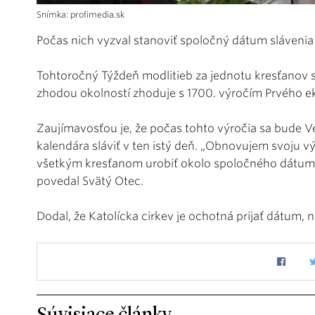
Snímka: profimedia.sk
Počas nich vyzval stanoviť spoločný dátum slávenia 
Tohtoročný Týždeň modlitieb za jednotu kresťanov sa
zhodou okolností zhoduje s 1700. výročím Prvého e
Zaujímavosťou je, že počas tohto výročia sa bude V
kalendára sláviť v ten istý deň. „Obnovujem svoju vý
všetkým kresťanom urobiť okolo spoločného dátumu 
povedal Svätý Otec.
Dodal, že Katolícka cirkev je ochotná prijať dátum, 