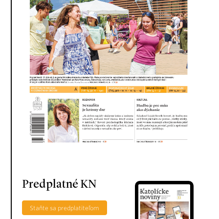
Predplatné KN
Staňte sa predplatiteľom