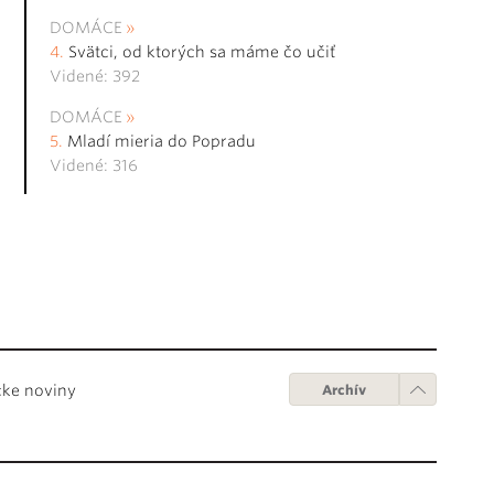
DOMÁCE
Svätci, od ktorých sa máme čo učiť
Videné: 392
DOMÁCE
Mladí mieria do Popradu
Videné: 316
cke noviny
Archív