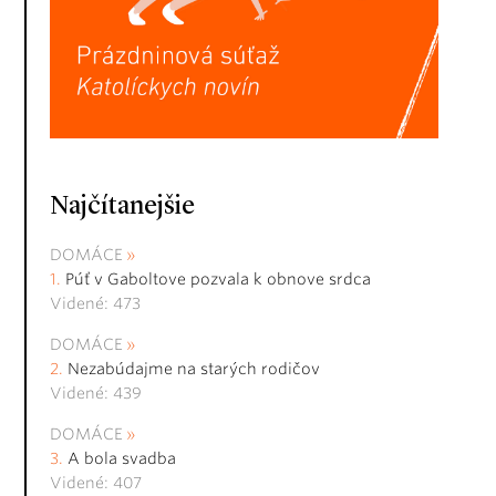
Najčítanejšie
DOMÁCE
Púť v Gaboltove pozvala k obnove srdca
Videné: 473
DOMÁCE
Nezabúdajme na starých rodičov
Videné: 439
DOMÁCE
A bola svadba
Videné: 407