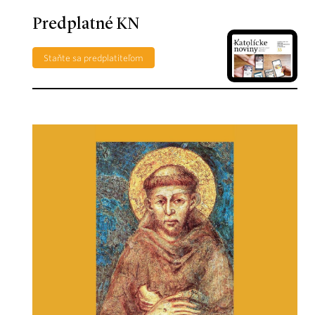
Predplatné KN
Staňte sa predplatiteľom