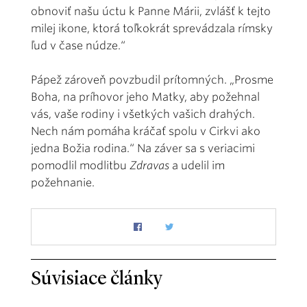
obnoviť našu úctu k Panne Márii, zvlášť k tejto
milej ikone, ktorá toľkokrát sprevádzala rímsky
ľud v čase núdze.“
Pápež zároveň povzbudil prítomných. „Prosme
Boha, na príhovor jeho Matky, aby požehnal
vás, vaše rodiny i všetkých vašich drahých.
Nech nám pomáha kráčať spolu v Cirkvi ako
jedna Božia rodina.“ Na záver sa s veriacimi
pomodlil modlitbu
Zdravas
a udelil im
požehnanie.
Súvisiace články