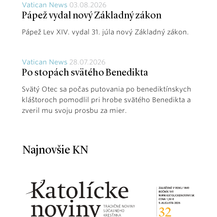
Vatican News
03.08.2026
Pápež vydal nový Základný zákon
Pápež Lev XIV. vydal 31. júla nový Základný zákon.
Vatican News
28.07.2026
Po stopách svätého Benedikta
Svätý Otec sa počas putovania po benediktínskych
kláštoroch pomodlil pri hrobe svätého Benedikta a
zveril mu svoju prosbu za mier.
Najnovšie KN