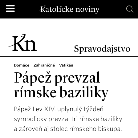
Spravodajstvo
Domáce
Zahraničné
Vatikán
Pápež prevzal
rímske baziliky
Pápež Lev XIV. uplynulý týždeň
symbolicky prevzal tri rímske baziliky
a zároveň aj stolec rímskeho biskupa.