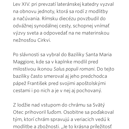
Lev XIV. pri prevzatí lateránskej katedry vyzval
na obnovu jednoty, ktorá sa rodí z modlitby
a načúvania. Rímsku diecézu povzbudil do
odvážnej synodálnej cesty, schopnej vnímať
výzvy sveta a odpovedať na ne materinskou
nežnosťou Cirkvi.
Po slávnosti sa vybral do Baziliky Santa Maria
Maggiore, kde sa v kaplnke modlil pred
milostivou ikonou
Salus populi romani
. Do tejto
baziliky často smeroval aj jeho predchodca
pápež František pred svojimi apoštolskými
cestami i po nich a je v nej aj pochovaný.
Z lodžie nad vstupom do chrámu sa Svätý
Otec prihovoril ľuďom. Osobitne sa poďakoval
tým, ktorí chrám spravujú a veriacich vedú k
modlitbe a zbožnosti. „Je to krásna príležitosť