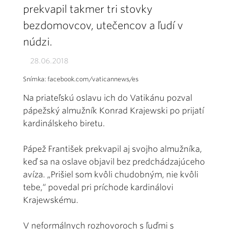
prekvapil takmer tri stovky
bezdomovcov, utečencov a ľudí v
núdzi.
28.06.2018
Snímka: facebook.com/vaticannews/es
Na priateľskú oslavu ich do Vatikánu pozval
pápežský almužník Konrad Krajewski po prijatí
kardinálskeho biretu.
Pápež František prekvapil aj svojho almužníka,
keď sa na oslave objavil bez predchádzajúceho
avíza. „Prišiel som kvôli chudobným, nie kvôli
tebe,“ povedal pri príchode kardinálovi
Krajewskému.
V neformálnych rozhovoroch s ľuďmi s