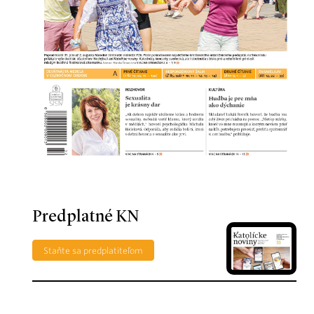
Predplatné KN
Staňte sa predplatiteľom