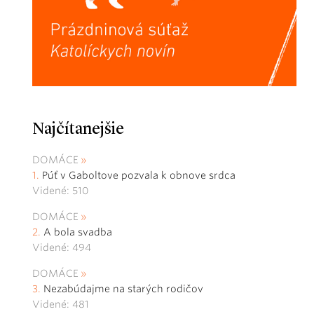
Najčítanejšie
DOMÁCE
Púť v Gaboltove pozvala k obnove srdca
Videné: 510
DOMÁCE
A bola svadba
Videné: 494
DOMÁCE
Nezabúdajme na starých rodičov
Videné: 481