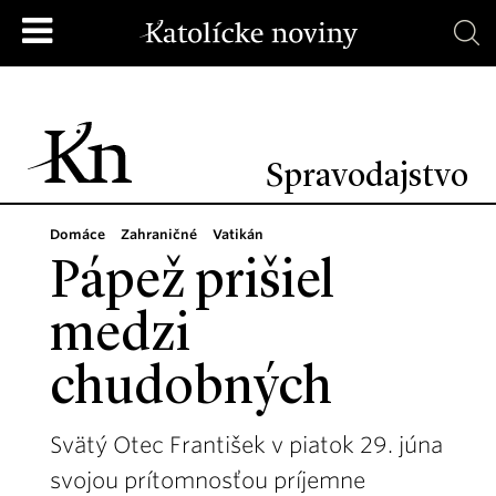
Spravodajstvo
Domáce
Zahraničné
Vatikán
Pápež prišiel
medzi
chudobných
Svätý Otec František v piatok 29. júna
svojou prítomnosťou príjemne