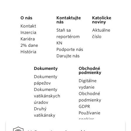
O nás
Kontaktujte
Katolícke
nás
noviny
Kontakt
Staň sa
Aktuálne
Inzercia
reportérom
číslo
Kariéra
KN
2% dane
Podporte nás
História
Darujte nás
Dokumenty
Obchodné
podmienky
Dokumenty
Digitálne
pápežov
vydanie
Dokumenty
Obchodné
vatikánskych
podmienky
úradov
GDPR
Druhý
Používanie
vatikánsky
cookies
koncil
Dokumenty