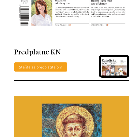
Predplatné KN
Staňte sa predplatiteľom