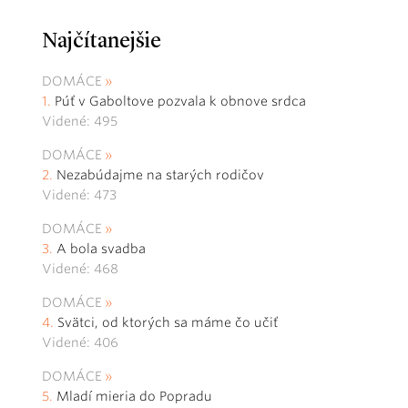
Najčítanejšie
DOMÁCE
Púť v Gaboltove pozvala k obnove srdca
Videné: 495
DOMÁCE
Nezabúdajme na starých rodičov
Videné: 473
DOMÁCE
A bola svadba
Videné: 468
DOMÁCE
Svätci, od ktorých sa máme čo učiť
Videné: 406
DOMÁCE
Mladí mieria do Popradu