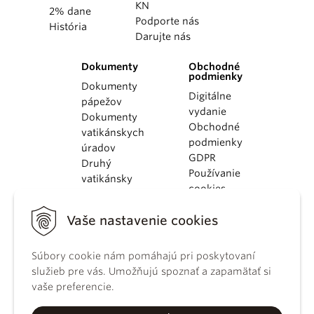
KN
2% dane
Podporte nás
História
Darujte nás
Dokumenty
Obchodné
podmienky
Dokumenty
Digitálne
pápežov
vydanie
Dokumenty
Obchodné
vatikánskych
podmienky
úradov
GDPR
Druhý
Používanie
vatikánsky
cookies
koncil
Dokumenty
Vaše nastavenie cookies
KBS
Kódex
Súbory cookie nám pomáhajú pri poskytovaní
kánonického
služieb pre vás. Umožňujú spoznať a zapamätať si
práva
vaše preferencie.
Katechizmus
Katolíckej