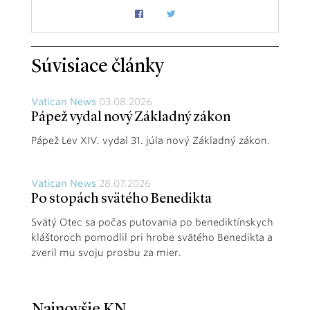
Súvisiace články
Vatican News
03.08.2026
Pápež vydal nový Základný zákon
Pápež Lev XIV. vydal 31. júla nový Základný zákon.
Vatican News
28.07.2026
Po stopách svätého Benedikta
Svätý Otec sa počas putovania po benediktínskych
kláštoroch pomodlil pri hrobe svätého Benedikta a
zveril mu svoju prosbu za mier.
Najnovšie KN