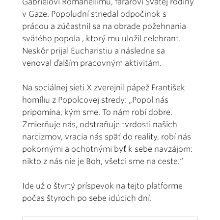
Gabrielovi Romanellimu, farárovi Svätej rodiny
v Gaze. Popoludní striedal odpočinok s
prácou a zúčastnil sa na obrade požehnania
svätého popola , ktorý mu uložil celebrant.
Neskôr prijal Eucharistiu a následne sa
venoval ďalším pracovným aktivitám.
Na sociálnej sieti X zverejnil pápež František
homíliu z Popolcovej stredy: „Popol nás
pripomína, kým sme. To nám robí dobre.
Zmierňuje nás, odstraňuje tvrdosti našich
narcizmov, vracia nás späť do reality, robí nás
pokornými a ochotnými byť k sebe navzájom:
nikto z nás nie je Boh, všetci sme na ceste.“
Ide už o štvrtý príspevok na tejto platforme
počas štyroch po sebe idúcich dní.