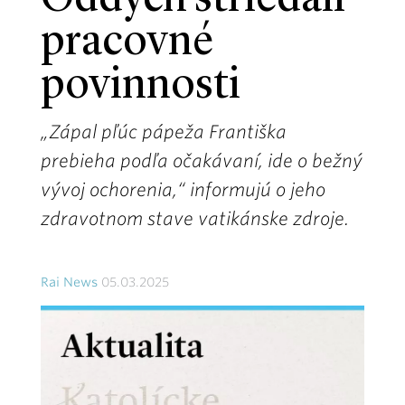
Oddych striedali
pracovné
povinnosti
„Zápal pľúc pápeža Františka
prebieha podľa očakávaní, ide o bežný
vývoj ochorenia,“ informujú o jeho
zdravotnom stave vatikánske zdroje.
Rai News
05.03.2025