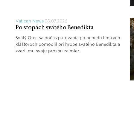
Vatican News
28.07.2026
Po stopách svätého Benedikta
Svätý Otec sa počas putovania po benediktínskych
kláštoroch pomodlil pri hrobe svätého Benedikta a
zveril mu svoju prosbu za mier.