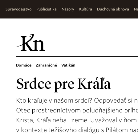
Spravodajstvo
Publicistika
Názory
Kultúra
Duchovná obnova
Ne
Domáce
Zahraničné
Vatikán
Srdce pre Kráľa
Kto kraľuje v našom srdci? Odpovedať si n
Otec prostredníctvom poludňajšieho prího
Krista, Kráľa neba i zeme. Uvažoval v ňom 
v kontexte Ježišovho dialógu s Pilátom 