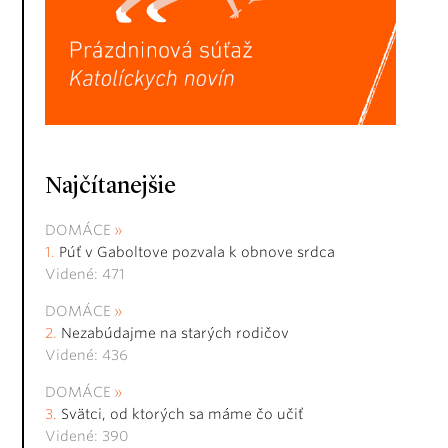
Najčítanejšie
DOMÁCE
Púť v Gaboltove pozvala k obnove srdca
Videné: 471
DOMÁCE
Nezabúdajme na starých rodičov
Videné: 436
DOMÁCE
Svätci, od ktorých sa máme čo učiť
Videné: 390