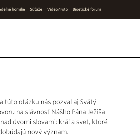
deľné homílie
Súťaže
Video/Foto
Bioetické fórum
a túto otázku nás pozval aj Svätý
voru na slávnosť Nášho Pána Ježiša
nad dvomi slovami: kráľ a svet, ktoré
nadobúdajú nový význam.