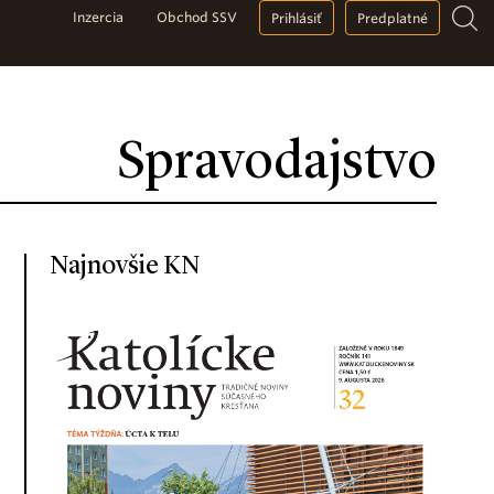
Inzercia
Obchod SSV
Prihlásiť
Predplatné
Spravodajstvo
Najnovšie KN