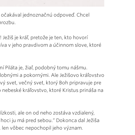
ľ, a očakával jednoznačnú odpoveď. Chcel
hrozbu.
Ježiš je kráľ, pretože je ten, kto hovorí
číva v jeho pravdivom a účinnom slove, ktoré
 Piláta je, žiaľ, podobný tomu nášmu.
dobnými a pokornými. Ale Ježišovo kráľovstvo
ový svet, večný svet, ktorý Boh pripravuje pre
o nebeské kráľovstvo, ktoré Kristus prináša na
lízkosti, ale on od neho zostáva vzdialený,
, hoci ju má pred sebou.“ Dokonca dal Ježiša
“, len vôbec nepochopil jeho význam.