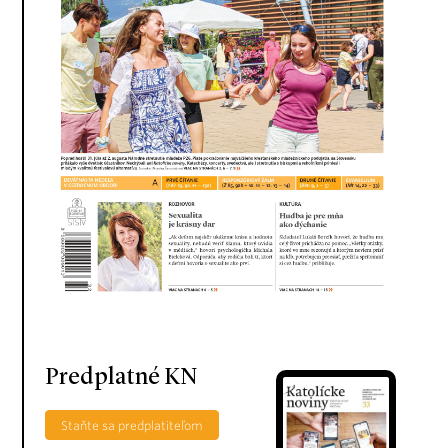
Predplatné KN
Staňte sa predplatiteľom