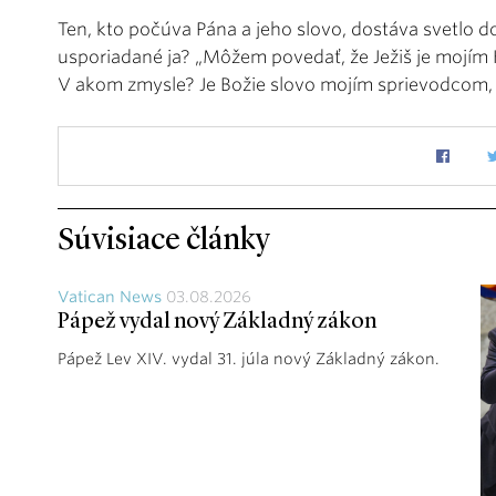
Ten, kto počúva Pána a jeho slovo, dostáva svetlo d
usporiadané ja? „Môžem povedať, že Ježiš je mojím
V akom zmysle? Je Božie slovo mojím sprievodcom,
Súvisiace články
Vatican News
03.08.2026
Pápež vydal nový Základný zákon
Pápež Lev XIV. vydal 31. júla nový Základný zákon.