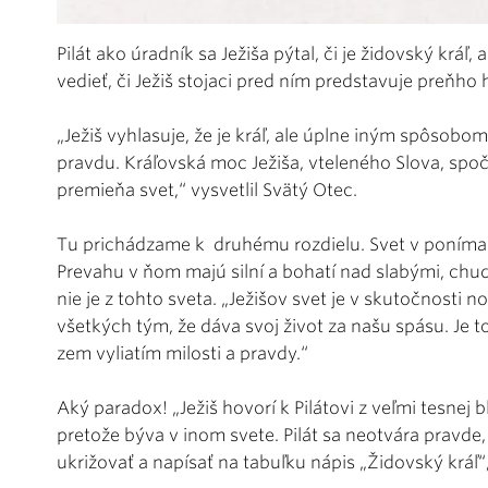
Pilát ako úradník sa Ježiša pýtal, či je židovský krá
vedieť, či Ježiš stojaci pred ním predstavuje preňho 
„Ježiš vyhlasuje, že je kráľ, ale úplne iným spôsobom! 
pravdu. Kráľovská moc Ježiša, vteleného Slova, spo
premieňa svet,“ vysvetlil Svätý Otec.
Tu prichádzame k druhému rozdielu. Svet v ponímaní
Prevahu v ňom majú silní a bohatí nad slabými, chu
nie je z tohto sveta. „Ježišov svet je v skutočnosti n
všetkých tým, že dáva svoj život za našu spásu. Je t
zem vyliatím milosti a pravdy.“
Aký paradox! „Ježiš hovorí k Pilátovi z veľmi tesnej b
pretože býva v inom svete. Pilát sa neotvára pravde
ukrižovať a napísať na tabuľku nápis „Židovský kráľ