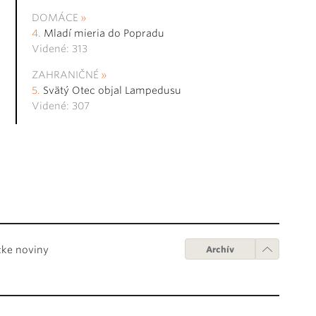
DOMÁCE
Mladí mieria do Popradu
Videné: 313
ZAHRANIČNÉ
Svätý Otec objal Lampedusu
Videné: 307
cke noviny
Archív