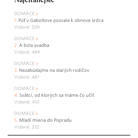
Najčítanejšie
DOMÁCE
Púť v Gaboltove pozvala k obnove srdca
Videné: 509
DOMÁCE
A bola svadba
Videné: 489
DOMÁCE
Nezabúdajme na starých rodičov
Videné: 481
DOMÁCE
Svätci, od ktorých sa máme čo učiť
Videné: 410
DOMÁCE
Mladí mieria do Popradu
Videné: 332