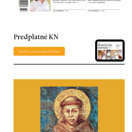
Predplatné KN
Staňte sa predplatiteľom