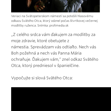
Veriaci na Svätopeterskom námestí sa potešili hlasovému
odkazu Svätého Otca, ktorý odznel počas štvrtkovej večernej
modlitby ruženca. Snímka: profimedia.sk
„Z celého srdca vám ďakujem za modlitby za
moje zdravie, ktoré obetujete z
námestia. Sprevádzam vás odtiaľto. Nech vás
Boh požehná a nech vás Panna Mária
ochraňuje. Ďakujem vám,“ znel odkaz Svätého
Otca, ktorý predniesol v španielčine.
Vypočujte si slová Svätého Otca: