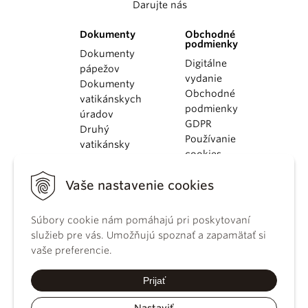
Darujte nás
Dokumenty
Obchodné
podmienky
Dokumenty
Digitálne
pápežov
vydanie
Dokumenty
Obchodné
vatikánskych
podmienky
úradov
GDPR
Druhý
Používanie
vatikánsky
cookies
koncil
Dokumenty
Vaše nastavenie cookies
KBS
Kódex
Súbory cookie nám pomáhajú pri poskytovaní
kánonického
služieb pre vás. Umožňujú spoznať a zapamätať si
práva
vaše preferencie.
Katechizmus
Katolíckej
Prijať
cirkvi