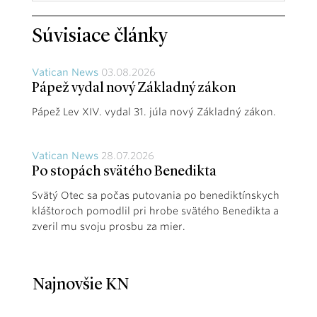
Súvisiace články
Vatican News
03.08.2026
Pápež vydal nový Základný zákon
Pápež Lev XIV. vydal 31. júla nový Základný zákon.
Vatican News
28.07.2026
Po stopách svätého Benedikta
Svätý Otec sa počas putovania po benediktínskych
kláštoroch pomodlil pri hrobe svätého Benedikta a
zveril mu svoju prosbu za mier.
Najnovšie KN