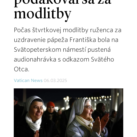
poďakoval sa za
modlitby
Počas štvrtkovej modlitby ruženca za
uzdravenie pápeža Františka bola na
Svätopeterskom námestí pustená
audionahrávka s odkazom Svätého
Otca.
Vatican News
06.03.2025