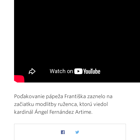
Poďakovanie pápeža Františka zaznelo na
začiatku modlitby ruženca, ktorú viedol
kardinál Ángel Fernández Artime.