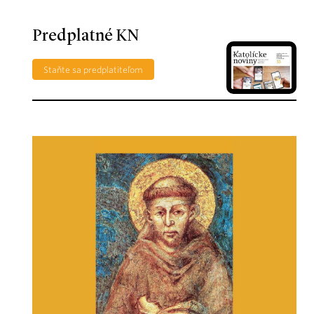
Predplatné KN
Staňte sa predplatiteľom