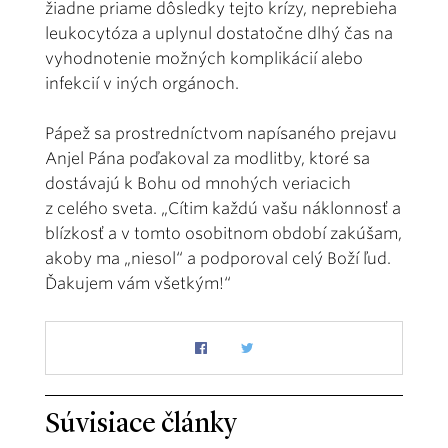
žiadne priame dôsledky tejto krízy, neprebieha
leukocytóza a uplynul dostatočne dlhý čas na
vyhodnotenie možných komplikácií alebo
infekcií v iných orgánoch.
Pápež sa prostredníctvom napísaného prejavu
Anjel Pána poďakoval za modlitby, ktoré sa
dostávajú k Bohu od mnohých veriacich
z celého sveta. „Cítim každú vašu náklonnosť a
blízkosť a v tomto osobitnom období zakúšam,
akoby ma „niesol“ a podporoval celý Boží ľud.
Ďakujem vám všetkým!“
Súvisiace články