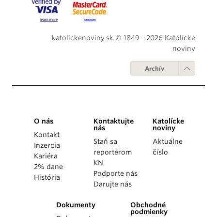
katolickenoviny.sk © 1849 - 2026 Katolícke
noviny
Archív
O nás
Kontaktujte
Katolícke
nás
noviny
Kontakt
Staň sa
Aktuálne
Inzercia
reportérom
číslo
Kariéra
KN
2% dane
Podporte nás
História
Darujte nás
Dokumenty
Obchodné
podmienky