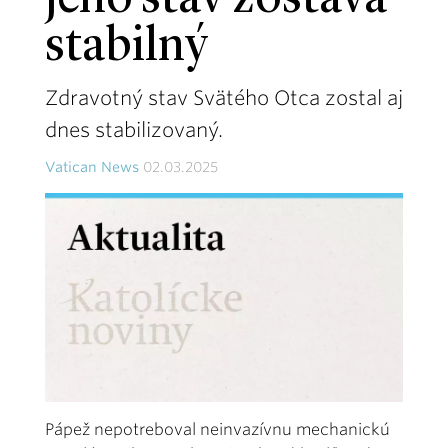
jeho stav zostáva
stabilný
Zdravotný stav Svätého Otca zostal aj
dnes stabilizovaný.
Vatican News
02.03.2025
Pápež nepotreboval neinvazívnu mechanickú