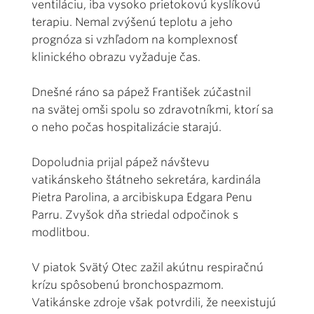
ventiláciu, iba vysoko prietokovú kyslíkovú
terapiu. Nemal zvýšenú teplotu a jeho
prognóza si vzhľadom na komplexnosť
klinického obrazu vyžaduje čas.
Dnešné ráno sa pápež František zúčastnil
na svätej omši spolu so zdravotníkmi, ktorí sa
o neho počas hospitalizácie starajú.
Dopoludnia prijal pápež návštevu
vatikánskeho štátneho sekretára, kardinála
Pietra Parolina, a arcibiskupa Edgara Penu
Parru. Zvyšok dňa striedal odpočinok s
modlitbou.
V piatok Svätý Otec zažil akútnu respiračnú
krízu spôsobenú bronchospazmom.
Vatikánske zdroje však potvrdili, že neexistujú