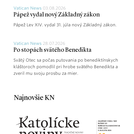
Vatican News
03.08.2026
Pápež vydal nový Základný zákon
Pápež Lev XIV. vydal 31. júla nový Základný zákon.
Vatican News
28.07.2026
Po stopách svätého Benedikta
Svätý Otec sa počas putovania po benediktínskych
kláštoroch pomodlil pri hrobe svätého Benedikta a
zveril mu svoju prosbu za mier.
Najnovšie KN