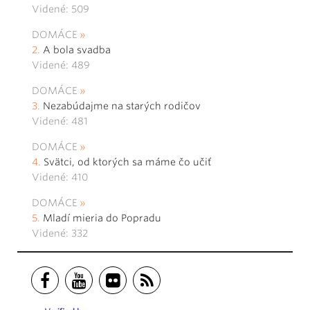
Videné: 509
DOMÁCE
A bola svadba
Videné: 489
DOMÁCE
Nezabúdajme na starých rodičov
Videné: 481
DOMÁCE
Svätci, od ktorých sa máme čo učiť
Videné: 410
DOMÁCE
Mladí mieria do Popradu
Videné: 332