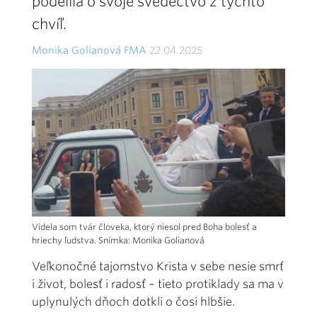
podelila o svoje svedectvo z týchto
chvíľ.
Monika Golianová FMA
22.04.2025
Videla som tvár človeka, ktorý niesol pred Boha bolesť a
hriechy ľudstva. Snímka: Monika Golianová
Veľkonočné tajomstvo Krista v sebe nesie smrť
i život, bolesť i radosť – tieto protiklady sa ma v
uplynulých dňoch dotkli o čosi hlbšie.