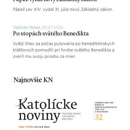
Pápež Lev XIV. vydal 31. júla nový Základný zákon.
Vatican News
28.07.2026
Po stopách svätého Benedikta
Svätý Otec sa počas putovania po benediktínskych
kláštoroch pomodlil pri hrobe svätého Benedikta a
zveril mu svoju prosbu za mier.
Najnovšie KN