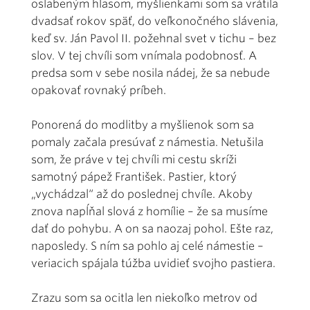
oslabeným hlasom, myšlienkami som sa vrátila
dvadsať rokov späť, do veľkonočného slávenia,
keď sv. Ján Pavol II. požehnal svet v tichu – bez
slov. V tej chvíli som vnímala podobnosť. A
predsa som v sebe nosila nádej, že sa nebude
opakovať rovnaký príbeh.
Ponorená do modlitby a myšlienok som sa
pomaly začala presúvať z námestia. Netušila
som, že práve v tej chvíli mi cestu skríži
samotný pápež František. Pastier, ktorý
„vychádzal“ až do poslednej chvíle. Akoby
znova napĺňal slová z homílie – že sa musíme
dať do pohybu. A on sa naozaj pohol. Ešte raz,
naposledy. S ním sa pohlo aj celé námestie –
veriacich spájala túžba uvidieť svojho pastiera.
Zrazu som sa ocitla len niekoľko metrov od