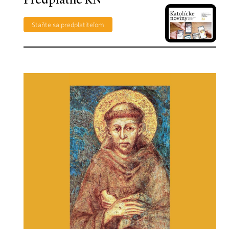
Predplatné KN
Staňte sa predplatiteľom