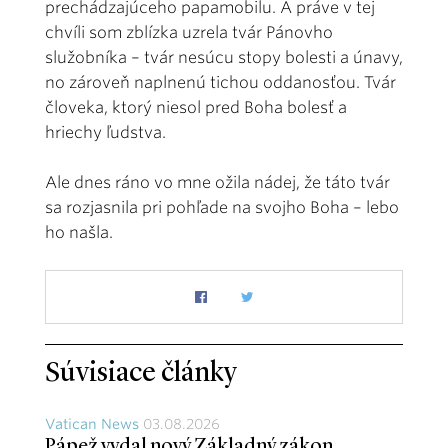
prechádzajúceho papamobilu. A práve v tej
chvíli som zblízka uzrela tvár Pánovho
služobníka – tvár nesúcu stopy bolesti a únavy,
no zároveň naplnenú tichou oddanosťou. Tvár
človeka, ktorý niesol pred Boha bolesť a
hriechy ľudstva.
Ale dnes ráno vo mne ožila nádej, že táto tvár
sa rozjasnila pri pohľade na svojho Boha – lebo
ho našla.
Súvisiace články
Vatican News
03.08.2026
Pápež vydal nový Základný zákon