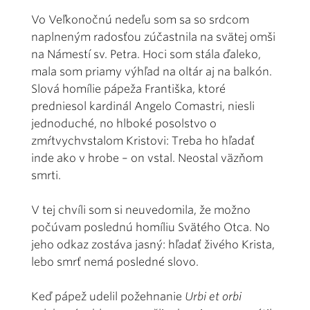
Vo Veľkonočnú nedeľu som sa so srdcom
naplneným radosťou zúčastnila na svätej omši
na Námestí sv. Petra. Hoci som stála ďaleko,
mala som priamy výhľad na oltár aj na balkón.
Slová homílie pápeža Františka, ktoré
predniesol kardinál Angelo Comastri, niesli
jednoduché, no hlboké posolstvo o
zmŕtvychvstalom Kristovi: Treba ho hľadať
inde ako v hrobe – on vstal. Neostal väzňom
smrti.
V tej chvíli som si neuvedomila, že možno
počúvam poslednú homíliu Svätého Otca. No
jeho odkaz zostáva jasný: hľadať živého Krista,
lebo smrť nemá posledné slovo.
Keď pápež udelil požehnanie
Urbi et orbi