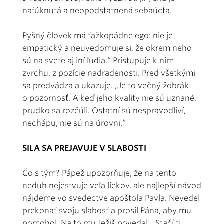
nafúknutá a neopodstatnená sebaúcta.
Pyšný človek má ťažkopádne ego: nie je
empatický a neuvedomuje si, že okrem neho
sú na svete aj iní ľudia.“ Pristupuje k nim
zvrchu, z pozície nadradenosti. Pred všetkými
sa predvádza a ukazuje. „Je to večný žobrák
o pozornosť. A keď jeho kvality nie sú uznané,
prudko sa rozčúli. Ostatní sú nespravodliví,
nechápu, nie sú na úrovni.“
SILA SA PREJAVUJE V SLABOSTI
Čo s tým? Pápež upozorňuje, že na tento
neduh nejestvuje veľa liekov, ale najlepší návod
nájdeme vo svedectve apoštola Pavla. Nevedel
prekonať svoju slabosť a prosil Pána, aby mu
pomohol. Na to mu Ježiš povedal: „Stačí ti