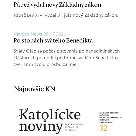
Pápež vydal nový Základný zákon
Pápež Lev XIV. vydal 31. júla nový Základný zákon.
Vatican News
28.07.2026
Po stopách svätého Benedikta
Svätý Otec sa počas putovania po benediktínskych
kláštoroch pomodlil pri hrobe svätého Benedikta a
zveril mu svoju prosbu za mier.
Najnovšie KN