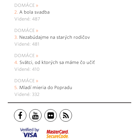
DOMÁCE
A bola svadba
Videné: 487
DOMÁCE
Nezabúdajme na starých rodičov
Videné: 481
DOMÁCE
Svätci, od ktorých sa máme čo učiť
Videné: 410
DOMÁCE
Mladí mieria do Popradu
Videné: 332