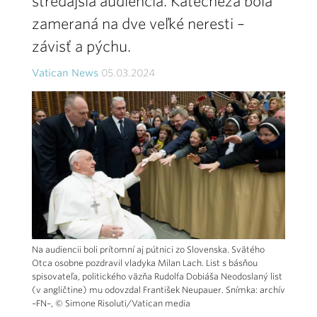
stredajšia audiencia. Katechéza bola
zameraná na dve veľké neresti –
závisť a pýchu.
Vatican News
05.03.2024
Na audiencii boli prítomní aj pútnici zo Slovenska. Svätého
Otca osobne pozdravil vladyka Milan Lach. List s básňou
spisovateľa, politického väzňa Rudolfa Dobiáša Neodoslaný list
(v angličtine) mu odovzdal František Neupauer. Snímka: archív
–FN–, © Simone Risoluti/Vatican media