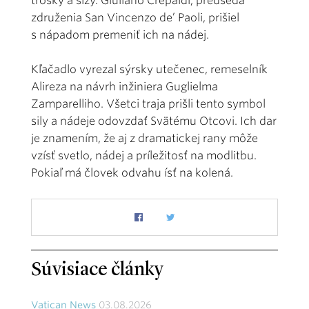
trosky a slzy. Giuliano Crepaldi, predseda
združenia San Vincenzo de’ Paoli, prišiel
s nápadom premeniť ich na nádej.
Kľačadlo vyrezal sýrsky utečenec, remeselník
Alireza na návrh inžiniera Guglielma
Zamparelliho. Všetci traja prišli tento symbol
sily a nádeje odovzdať Svätému Otcovi. Ich dar
je znamením, že aj z dramatickej rany môže
vzísť svetlo, nádej a príležitosť na modlitbu.
Pokiaľ má človek odvahu ísť na kolená.
Súvisiace články
Vatican News
03.08.2026