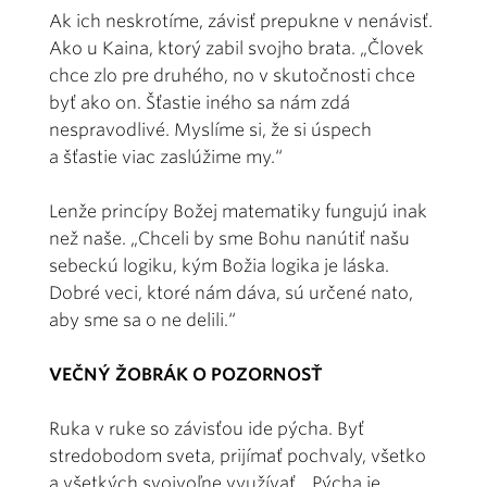
Ak ich neskrotíme, závisť prepukne v nenávisť.
Ako u Kaina, ktorý zabil svojho brata. „Človek
chce zlo pre druhého, no v skutočnosti chce
byť ako on. Šťastie iného sa nám zdá
nespravodlivé. Myslíme si, že si úspech
a šťastie viac zaslúžime my.“
Lenže princípy Božej matematiky fungujú inak
než naše. „Chceli by sme Bohu nanútiť našu
sebeckú logiku, kým Božia logika je láska.
Dobré veci, ktoré nám dáva, sú určené nato,
aby sme sa o ne delili.“
VEČNÝ ŽOBRÁK O POZORNOSŤ
Ruka v ruke so závisťou ide pýcha. Byť
stredobodom sveta, prijímať pochvaly, všetko
a všetkých svojvoľne využívať. „Pýcha je