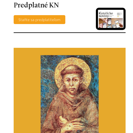
Predplatné KN
Staňte sa predplatiteľom