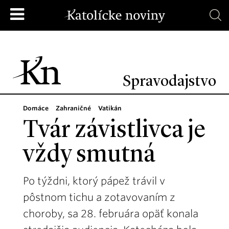
Spravodajstvo
Domáce
Zahraničné
Vatikán
Tvár závistlivca je
vždy smutná
Po týždni, ktorý pápež trávil v
pôstnom tichu a zotavovaním z
choroby, sa 28. februára opäť konala