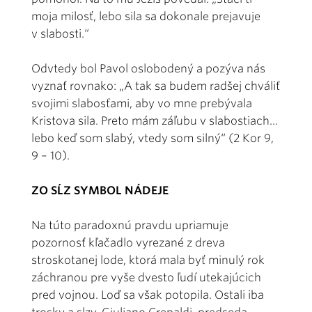
moja milosť, lebo sila sa dokonale prejavuje
v slabosti.“
Odvtedy bol Pavol oslobodený a pozýva nás
vyznať rovnako: „A tak sa budem radšej chváliť
svojimi slabosťami, aby vo mne prebývala
Kristova sila. Preto mám záľubu v slabostiach...
lebo keď som slabý, vtedy som silný“ (2 Kor 9,
9 – 10).
ZO SĹZ SYMBOL NÁDEJE
Na túto paradoxnú pravdu upriamuje
pozornosť kľačadlo vyrezané z dreva
stroskotanej lode, ktorá mala byť minulý rok
záchranou pre vyše dvesto ľudí utekajúcich
pred vojnou. Loď sa však potopila. Ostali iba