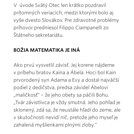
V úvode Svätý Otec len krátko pozdravil
prítomných veriacich, medzi ktorými bolo aj
vyše dvesto Slovákov. Pre zdravotné problémy
príhovor predniesol Filippo Ciampanelli zo
Štátneho sekretariátu.
BOŽIA MATEMATIKA JE INÁ
Ako prvú vysvetlil závisť. Jej korene nájdeme
v príbehu bratov Kaina a Ábela. Hoci bol Kain
prvorodený syn Adama a Evy a dostal najväčší
podiel z dedičstva, predsa závidel Ábelovi
„maličkosť“ – že jeho obety sa páčili Bohu.
„Tvár závistlivca je vždy smutná. Jeho pohľad je
sklonený, zdá sa, že neustále hľadí do zeme, ale
v skutočnosti nevidí nič, pretože jeho myseľ je
zahalená myšlienkami plnými zloby.“