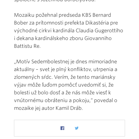
Mozaiku požehnal predseda KBS Bernard
Bober za prítomnosti prefekta Dikastéria pre
východné cirkvi kardinála Claudia Gugerottiho
i dekana kardinálskeho zboru Giovanniho
Battistu Re.
„Motív Sedembolestnej je dnes mimoriadne
aktuálny – svet je plný konfliktov, utrpenia a
zlomených sŕdc. Verím, že tento mariánsky
výjav môže ľuďom pomôcť uvedomiť si, že
bolesti už bolo dosť a že nás môže viesť k
vnútornému obráteniu a pokoju,“ povedal o
mozaike jej autor Kamil Dráb.