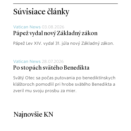
Súvisiace články
Vatican News
03.08.2026
Pápež vydal nový Základný zákon
Pápež Lev XIV. vydal 31. júla nový Základný zákon.
Vatican News
28.07.2026
Po stopách svätého Benedikta
Svätý Otec sa počas putovania po benediktínskych
kláštoroch pomodlil pri hrobe svätého Benedikta a
zveril mu svoju prosbu za mier.
Najnovšie KN