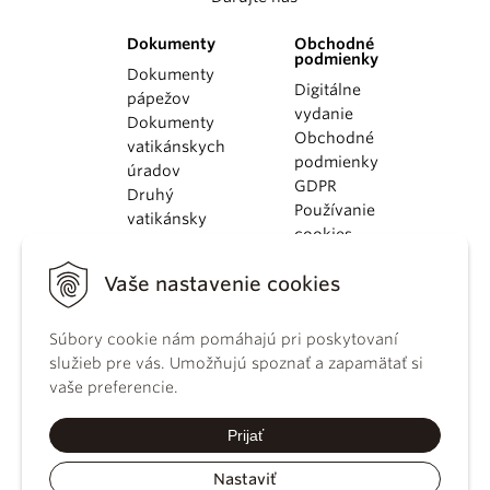
Dokumenty
Obchodné
podmienky
Dokumenty
Digitálne
pápežov
vydanie
Dokumenty
Obchodné
vatikánskych
podmienky
úradov
GDPR
Druhý
Používanie
vatikánsky
cookies
koncil
Dokumenty
Vaše nastavenie cookies
KBS
Kódex
Súbory cookie nám pomáhajú pri poskytovaní
kánonického
služieb pre vás. Umožňujú spoznať a zapamätať si
práva
vaše preferencie.
Katechizmus
Katolíckej
Prijať
cirkvi
Nastaviť