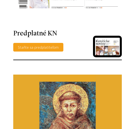
Predplatné KN
Staňte sa predplatiteľom