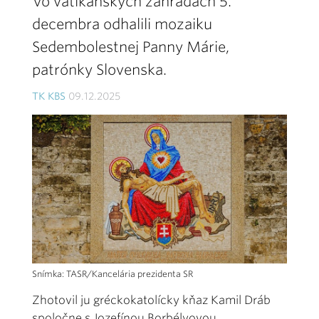
Vo vatikánskych záhradách 5.
decembra odhalili mozaiku
Sedembolestnej Panny Márie,
patrónky Slovenska.
TK KBS
09.12.2025
Snímka: TASR/Kancelária prezidenta SR
Zhotovil ju gréckokatolícky kňaz Kamil Dráb
spoločne s Jozefínou Borbélyovou.