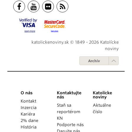
katolickenoviny.sk © 1849 - 2026 Katolícke
noviny
Archív
O nás
Kontaktujte
Katolícke
nás
noviny
Kontakt
Staň sa
Aktuálne
Inzercia
reportérom
číslo
Kariéra
KN
2% dane
Podporte nás
História
Darujte nás