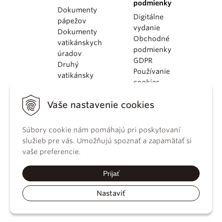
podmienky
Dokumenty
Digitálne
pápežov
vydanie
Dokumenty
Obchodné
vatikánskych
podmienky
úradov
GDPR
Druhý
Používanie
vatikánsky
cookies
koncil
Dokumenty
Vaše nastavenie cookies
KBS
Kódex
Súbory cookie nám pomáhajú pri poskytovaní
kánonického
služieb pre vás. Umožňujú spoznať a zapamätať si
práva
vaše preferencie.
Katechizmus
Katolíckej
Prijať
cirkvi
Nastaviť