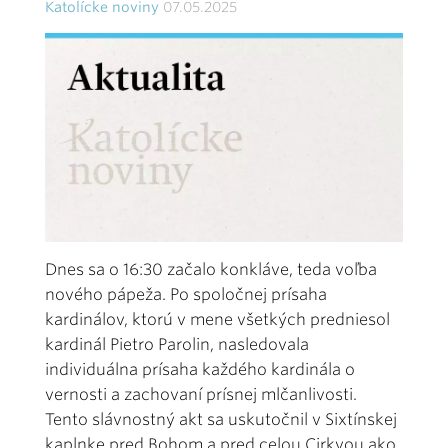
Katolícke noviny
07.05.2025
Dnes sa o 16:30 začalo konkláve, teda voľba
nového pápeža. Po spoločnej prísaha
kardinálov, ktorú v mene všetkých predniesol
kardinál Pietro Parolin, nasledovala
individuálna prísaha každého kardinála o
vernosti a zachovaní prísnej mlčanlivosti.
Tento slávnostný akt sa uskutočnil v Sixtínskej
kaplnke pred Bohom a pred celou Cirkvou ako