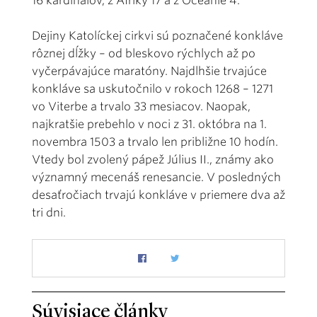
16 kardinálov, z Afriky 17 a z Oceánie 4.
Dejiny Katolíckej cirkvi sú poznačené konkláve
rôznej dĺžky – od bleskovo rýchlych až po
vyčerpávajúce maratóny. Najdlhšie trvajúce
konkláve sa uskutočnilo v rokoch 1268 – 1271
vo Viterbe a trvalo 33 mesiacov. Naopak,
najkratšie prebehlo v noci z 31. októbra na 1.
novembra 1503 a trvalo len približne 10 hodín.
Vtedy bol zvolený pápež Július II., známy ako
významný mecenáš renesancie. V posledných
desaťročiach trvajú konkláve v priemere dva až
tri dni.
Súvisiace články