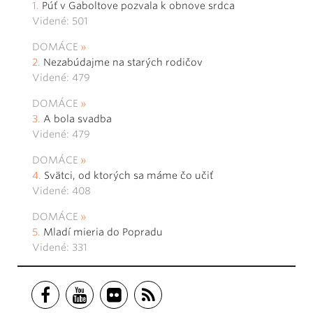
Púť v Gaboltove pozvala k obnove srdca
Videné: 501
DOMÁCE
Nezabúdajme na starých rodičov
Videné: 479
DOMÁCE
A bola svadba
Videné: 479
DOMÁCE
Svätci, od ktorých sa máme čo učiť
Videné: 408
DOMÁCE
Mladí mieria do Popradu
Videné: 331