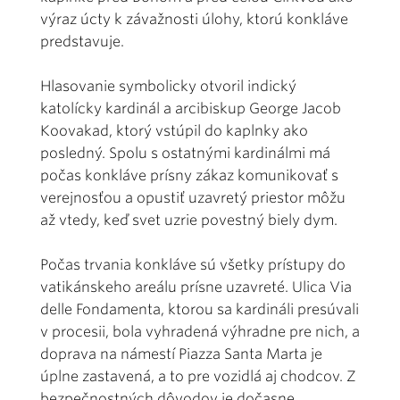
výraz úcty k závažnosti úlohy, ktorú konkláve
predstavuje.
Hlasovanie symbolicky otvoril indický
katolícky kardinál a arcibiskup George Jacob
Koovakad, ktorý vstúpil do kaplnky ako
posledný. Spolu s ostatnými kardinálmi má
počas konkláve prísny zákaz komunikovať s
verejnosťou a opustiť uzavretý priestor môžu
až vtedy, keď svet uzrie povestný biely dym.
Počas trvania konkláve sú všetky prístupy do
vatikánskeho areálu prísne uzavreté. Ulica Via
delle Fondamenta, ktorou sa kardináli presúvali
v procesii, bola vyhradená výhradne pre nich, a
doprava na námestí Piazza Santa Marta je
úplne zastavená, a to pre vozidlá aj chodcov. Z
bezpečnostných dôvodov je dočasne