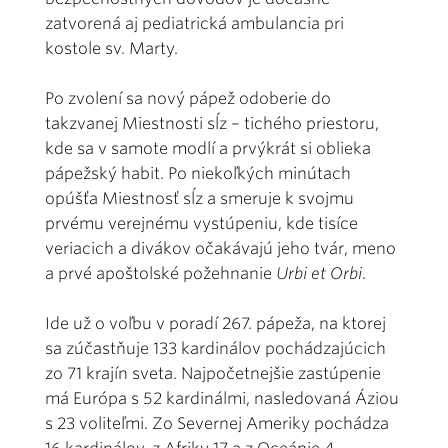
zatvorená aj pediatrická ambulancia pri
kostole sv. Marty.
Po zvolení sa nový pápež odoberie do
takzvanej Miestnosti sĺz – tichého priestoru,
kde sa v samote modlí a prvýkrát si oblieka
pápežský habit. Po niekoľkých minútach
opúšťa Miestnosť sĺz a smeruje k svojmu
prvému verejnému vystúpeniu, kde tisíce
veriacich a divákov očakávajú jeho tvár, meno
a prvé apoštolské požehnanie
Urbi et Orbi
.
Ide už o voľbu v poradí 267. pápeža, na ktorej
sa zúčastňuje 133 kardinálov pochádzajúcich
zo 71 krajín sveta. Najpočetnejšie zastúpenie
má Európa s 52 kardinálmi, nasledovaná Áziou
s 23 voliteľmi. Zo Severnej Ameriky pochádza