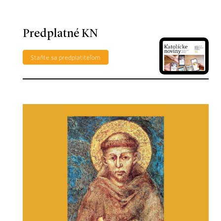
Predplatné KN
Staňte sa predplatiteľom