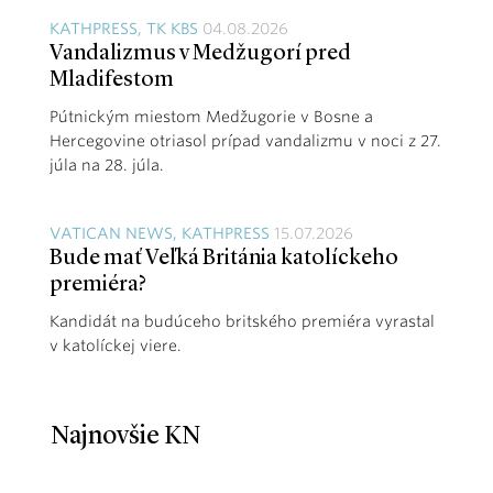
KATHPRESS, TK KBS
04.08.2026
Vandalizmus v Medžugorí pred
Mladifestom
Pútnickým miestom Medžugorie v Bosne a
Hercegovine otriasol prípad vandalizmu v noci z 27.
júla na 28. júla.
VATICAN NEWS, KATHPRESS
15.07.2026
Bude mať Veľká Británia katolíckeho
premiéra?
Kandidát na budúceho britského premiéra vyrastal
v katolíckej viere.
Najnovšie KN