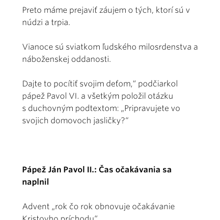
Preto máme prejaviť záujem o tých, ktorí sú v
núdzi a trpia.
Vianoce sú sviatkom ľudského milosrdenstva a
náboženskej oddanosti.
Dajte to pocítiť svojim deťom,“ podčiarkol
pápež Pavol VI. a všetkým položil otázku
s duchovným podtextom: „Pripravujete vo
svojich domovoch jasličky?“
Pápež Ján Pavol II.: Čas očakávania sa
naplnil
Advent „rok čo rok obnovuje očakávanie
Kristovho príchodu“.