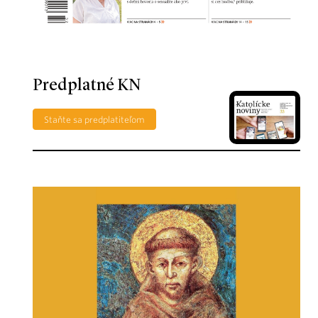
Predplatné KN
Staňte sa predplatiteľom