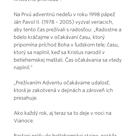
Na Prvú adventnú nedeľu v roku 1998 pápež
Ján Pavol II. (1978 – 2005) vyzval veriacich,
aby tento čas prežívali s radosťou: „Radostne a
bdelo kráčajme v očakávaní času, ktorý
pripomína príchod Boha v ľudskom tele; času,
ktorý sa naplnil, keď sa Kristus narodil v
betlehemskej maštali. Čas očakávania sa vtedy
naplnil.“
„Prežívaním Adventu očakávame udalosť,
ktorá je zakotvená v dejinách a zároveň ich
presahuje.
Ako každý rok, aj teraz sa to deje v noci na
Vianoce.
Pastieri prídu do betlehemskej stajne, neskôr