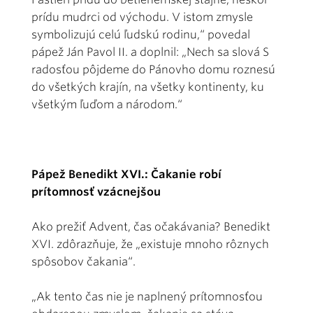
prídu mudrci od východu. V istom zmysle
symbolizujú celú ľudskú rodinu,“ povedal
pápež Ján Pavol II. a doplnil: „Nech sa slová S
radosťou pôjdeme do Pánovho domu roznesú
do všetkých krajín, na všetky kontinenty, ku
všetkým ľuďom a národom.“
Pápež Benedikt XVI.: Čakanie robí
prítomnosť vzácnejšou
Ako prežiť Advent, čas očakávania? Benedikt
XVI. zdôrazňuje, že „existuje mnoho rôznych
spôsobov čakania“.
„Ak tento čas nie je naplnený prítomnosťou