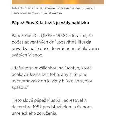
Advent už svieti v Betleheme. Pripravujme cestu Pánovi.
Ilsutračná snímka: Erika Litváková
Pápež Pius XII.: Ježiš je vždy nablízku
Pápež Pius XII. (1939 – 1958) zdôraznil, že
počas adventných dní „posvätná liturgia
privádza naše duše do vrúcneho očakávania
svätých Vianoc.
Utešujte sa myšlienkou na ľudstvo, ktoré
očakáva Ježiša bez toho, aby si to plne
uvedomovalo; on je vždy blízko so svojou
spásou.“
Tieto slová pápež Pius XII. adresoval 7.
decembra 1952 predstaviteľom a členom
umeleckého združenia.