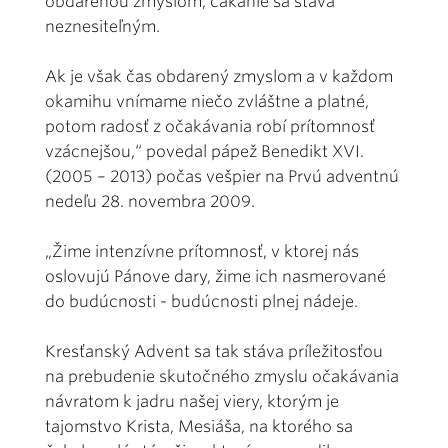
obdarenou zmyslom, čakanie sa stáva
neznesiteľným.
Ak je však čas obdarený zmyslom a v každom
okamihu vnímame niečo zvláštne a platné,
potom radosť z očakávania robí prítomnosť
vzácnejšou,“ povedal pápež Benedikt XVI.
(2005 – 2013) počas vešpier na Prvú adventnú
nedeľu 28. novembra 2009.
„Žime intenzívne prítomnosť, v ktorej nás
oslovujú Pánove dary, žime ich nasmerované
do budúcnosti - budúcnosti plnej nádeje.
Kresťanský Advent sa tak stáva príležitosťou
na prebudenie skutočného zmyslu očakávania
návratom k jadru našej viery, ktorým je
tajomstvo Krista, Mesiáša, na ktorého sa