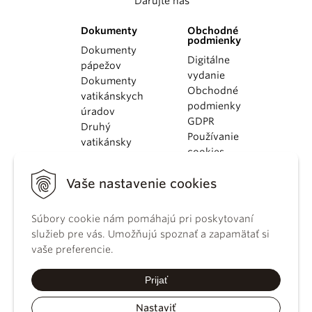
Darujte nás
Dokumenty
Obchodné
podmienky
Dokumenty
Digitálne
pápežov
vydanie
Dokumenty
Obchodné
vatikánskych
podmienky
úradov
GDPR
Druhý
Používanie
vatikánsky
cookies
koncil
Dokumenty
Vaše nastavenie cookies
KBS
Kódex
Súbory cookie nám pomáhajú pri poskytovaní
kánonického
služieb pre vás. Umožňujú spoznať a zapamätať si
práva
vaše preferencie.
Katechizmus
Katolíckej
Prijať
cirkvi
Nastaviť