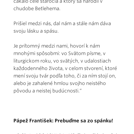
čakalo celé stáročia a ktorý sa narodil v
chudobe Betlehema.
Prišiel medzi nás, dal nám a stále nám dáva
svoju lásku a spásu.
Je prítomný medzi nami, hovorí k nám
mnohými spôsobmi: vo Svätom písme, v
liturgickom roku, vo svätých, v udalostiach
každodenného života, v celom stvorení, ktoré
mení svoju tvár podľa toho, či za ním stojí on,
alebo je zahalené hmlou svojho neistého
pôvodu a neistej budúcnosti.“
Pápež František: Prebuďme sa zo spánku!