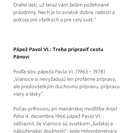
Drahé deti, už teraz vám želám požehnané
prázdniny. Nech je to sviatok dobra, radosti a
pokoja pre všetkých a pre celý svet.“
Pápež Pavol VI.: Treba pripraviť cestu
Pánovi
Podľa slov pápeža Pavla VI. (1963 – 1978)
„Vianoce si nevyžadujú len profánne prípravy,
ale predovšetkým duchovnú prípravu, prípravu
viery a lásky“.
Počas príhovoru pri mariánskej modlitbe
Anjel
Pána
4. decembra 1966 pápež Pavol VI.
zdôraznil, že Vianoce sú sviatkom „ľudskej a
náboženskej zbožnosti“, teda milosrdenstva a