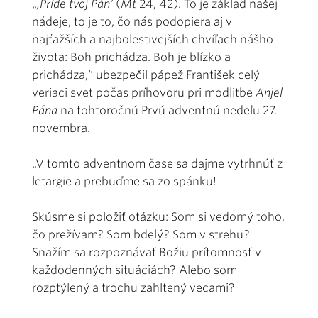
„
,Príde tvoj Pán‘
(
Mt
24, 42). To je základ našej
nádeje, to je to, čo nás podopiera aj v
najťažších a najbolestivejších chvíľach nášho
života: Boh prichádza. Boh je blízko a
prichádza,“ ubezpečil pápež František celý
veriaci svet počas príhovoru pri modlitbe
Anjel
Pána
na tohtoročnú Prvú adventnú nedeľu 27.
novembra.
„V tomto adventnom čase sa dajme vytrhnúť z
letargie a prebuďme sa zo spánku!
Skúsme si položiť otázku: Som si vedomý toho,
čo prežívam? Som bdelý? Som v strehu?
Snažím sa rozpoznávať Božiu prítomnosť v
každodenných situáciách? Alebo som
rozptýlený a trochu zahltený vecami?