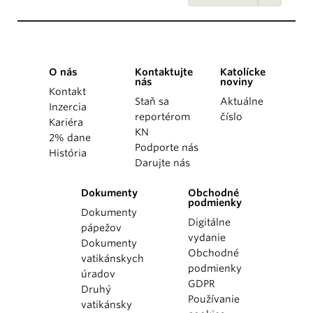
O nás
Kontaktujte
Katolícke
nás
noviny
Kontakt
Staň sa
Aktuálne
Inzercia
reportérom
číslo
Kariéra
KN
2% dane
Podporte nás
História
Darujte nás
Dokumenty
Obchodné
podmienky
Dokumenty
Digitálne
pápežov
vydanie
Dokumenty
Obchodné
vatikánskych
podmienky
úradov
GDPR
Druhý
Používanie
vatikánsky