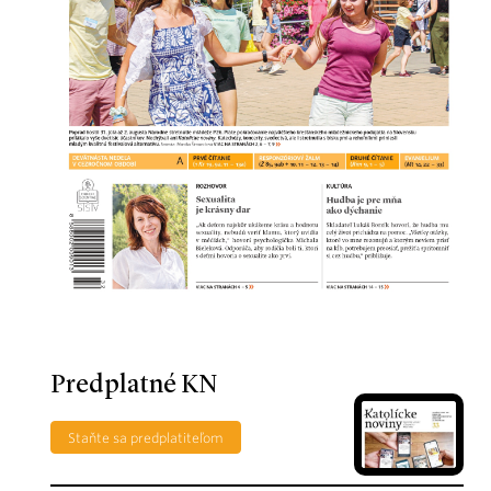
Predplatné KN
Staňte sa predplatiteľom