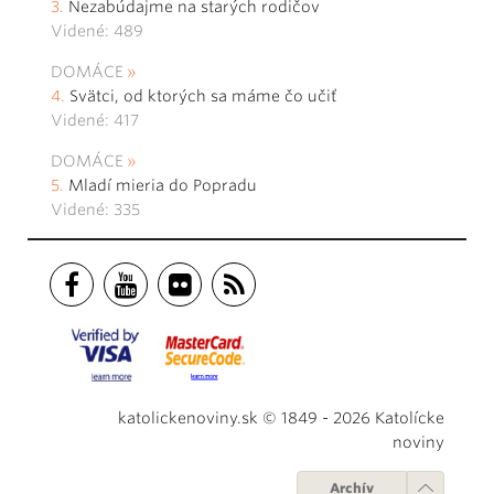
Nezabúdajme na starých rodičov
Videné: 489
DOMÁCE
Svätci, od ktorých sa máme čo učiť
Videné: 417
DOMÁCE
Mladí mieria do Popradu
Videné: 335
katolickenoviny.sk © 1849 - 2026 Katolícke
noviny
Archív