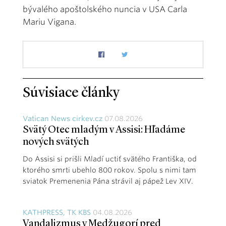
bývalého apoštolského nuncia v USA Carla
Mariu Vigana.
Súvisiace články
Vatican News cirkev.cz
07.08.2026
Svätý Otec mladým v Assisi: Hľadáme
nových svätých
Do Assisi si prišli Mladí uctiť svätého Františka, od
ktorého smrti ubehlo 800 rokov. Spolu s nimi tam
sviatok Premenenia Pána strávil aj pápež Lev XIV.
KATHPRESS, TK KBS
04.08.2026
Vandalizmus v Medžugorí pred