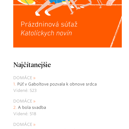
Najčítanejšie
DOMÁCE
Púť v Gaboltove pozvala k obnove srdca
Videné: 523
DOMÁCE
A bola svadba
Videné: 518
DOMÁCE