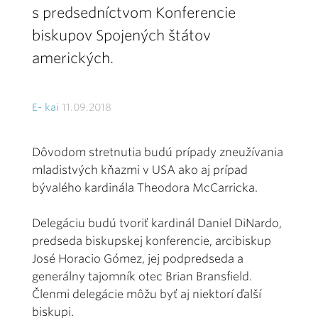
s predsedníctvom Konferencie
biskupov Spojených štátov
amerických.
E- kai
11.09.2018
Dôvodom stretnutia budú prípady zneužívania
mladistvých kňazmi v USA ako aj prípad
bývalého kardinála Theodora McCarricka.
Delegáciu budú tvoriť kardinál Daniel DiNardo,
predseda biskupskej konferencie, arcibiskup
José Horacio Gómez, jej podpredseda a
generálny tajomník otec Brian Bransfield.
Členmi delegácie môžu byť aj niektorí ďalší
biskupi.