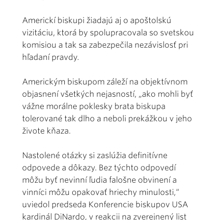
Americkí biskupi žiadajú aj o apoštolskú
vizitáciu, ktorá by spolupracovala so svetskou
komisiou a tak sa zabezpečila nezávislosť pri
hľadaní pravdy.
Americkým biskupom záleží na objektívnom
objasnení všetkých nejasností, „ako mohli byť
vážne morálne poklesky brata biskupa
tolerované tak dlho a neboli prekážkou v jeho
živote kňaza.
Nastolené otázky si zaslúžia definitívne
odpovede a dôkazy. Bez týchto odpovedí
môžu byť nevinní ľudia falošne obvinení a
vinníci môžu opakovať hriechy minulosti,“
uviedol predseda Konferencie biskupov USA
kardinál DiNardo, v reakcii na zverejnený list