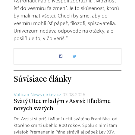
Astronaut Paolo Nespoli zdôraznil: „Možnosť
ísť do vesmíru ťa zmení. Je to skúsenosť, ktorú
by mali mať všetci. Chceli by sme, aby do
vesmíru mohli ísť pápež, filozofi, spisovatelia.
Univerzum nedáva odpovede na otázky, ale
posilňuje to, v čo veríš.“
Súvisiace články
Vatican News cirkev.cz
07.08.2026
Svätý Otec mladým v Assisi: Hľadáme
nových svätých
Do Assisi si prišli Mladí uctiť svätého Františka, od
ktorého smrti ubehlo 800 rokov. Spolu s nimi tam
sviatok Premenenia Pána strávil aj pápež Lev XIV.