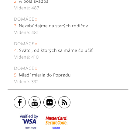
A bola svadba
Videné: 487
DOMÁCE
Nezabúdajme na starých rodičov
Videné: 481
DOMÁCE
Svätci, od ktorých sa máme čo učiť
Videné: 410
DOMÁCE
Mladí mieria do Popradu
Videné: 332