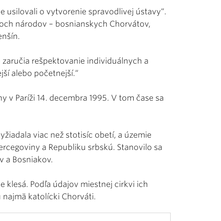
e usilovali o vytvorenie spravodlivej ústavy“.
troch národov – bosnianskych Chorvátov,
enšín.
 zaručia rešpektovanie individuálnych a
jší alebo početnejší.“
 v Paríži 14. decembra 1995. V tom čase sa
yžiadala viac než stotisíc obetí, a územie
Hercegoviny a Republiku srbskú. Stanovilo sa
v a Bosniakov.
le klesá. Podľa údajov miestnej cirkvi ich
najmä katolícki Chorváti.