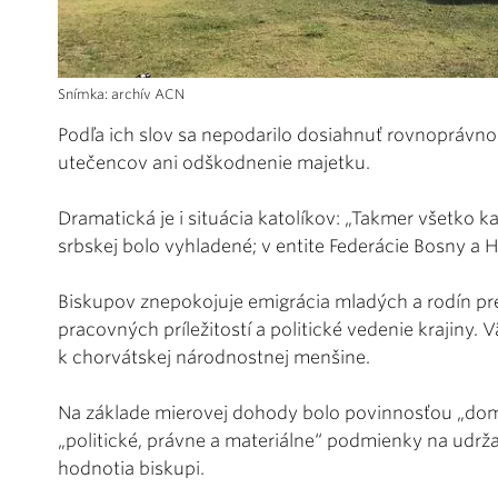
Snímka: archív ACN
Podľa ich slov sa nepodarilo dosiahnuť rovnoprávno
utečencov ani odškodnenie majetku.
Dramatická je i situácia katolíkov: „Takmer všetko k
srbskej bolo vyhladené; v entite Federácie Bosny a 
Biskupov znepokojuje emigrácia mladých a rodín pre
pracovných príležitostí a politické vedenie krajiny. 
k chorvátskej národnostnej menšine.
Na základe mierovej dohody bolo povinnosťou „dom
„politické, právne a materiálne“ podmienky na udržan
hodnotia biskupi.