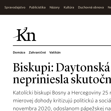
Spravodajstvo
Publicistika
Názory
Kultúra
Duchovná obnova
Ne
Domáce
Zahraničné
Vatikán
Biskupi: Daytonsk
nepriniesla skutoč
Katolícki biskupi Bosny a Hercegoviny 25
mierovej dohody kritizujú politickú a sociá
novembra 2020, odoslanom pápežskej nadá