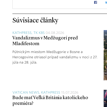
Súvisiace články
KATHPRESS, TK KBS
04.08.2026
Vandalizmus v Medžugorí pred
Mladifestom
Pútnickým miestom Medžugorie v Bosne a
Hercegovine otriasol prípad vandalizmu v noci z 27.
júla na 28. júla.
VATICAN NEWS, KATHPRESS
15.07.2026
Bude mať Veľká Británia katolíckeho
premiéra?