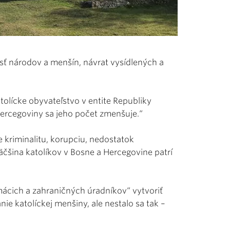
sť národov a menšín, návrat vysídlených a
atolícke obyvateľstvo v entite Republiky
Hercegoviny sa jeho počet zmenšuje.“
 kriminalitu, korupciu, nedostatok
Väčšina katolíkov v Bosne a Hercegovine patrí
ácich a zahraničných úradníkov“ vytvoriť
ie katolíckej menšiny, ale nestalo sa tak –