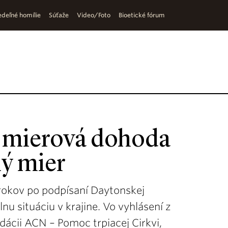
deľné homílie
Súťaže
Video/Foto
Bioetické fórum
á mierová dohoda
ný mier
 rokov po podpísaní Daytonskej
lnu situáciu v krajine. Vo vyhlásení z
cii ACN – Pomoc trpiacej Cirkvi,