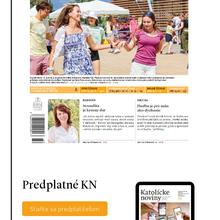
Predplatné KN
Staňte sa predplatiteľom