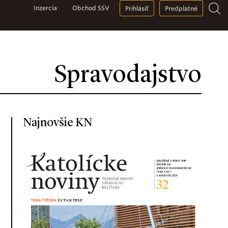
Inzercia
Obchod SSV
Prihlásiť
Predplatné
Spravodajstvo
Najnovšie KN