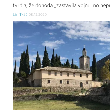
tvrdia, že dohoda „zastavila vojnu, no nepr
Ján Tkáč
08.12.2020