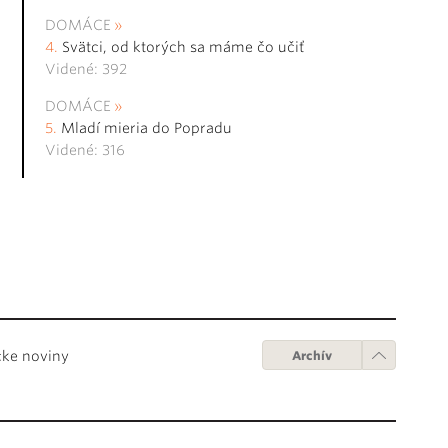
DOMÁCE
Svätci, od ktorých sa máme čo učiť
Videné: 392
DOMÁCE
Mladí mieria do Popradu
Videné: 316
cke noviny
Archív