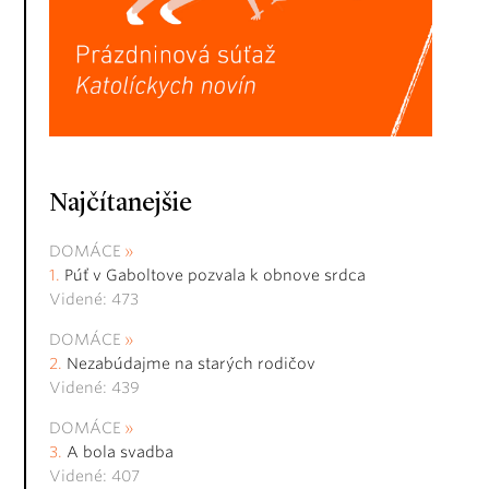
Najčítanejšie
DOMÁCE
Púť v Gaboltove pozvala k obnove srdca
Videné: 473
DOMÁCE
Nezabúdajme na starých rodičov
Videné: 439
DOMÁCE
A bola svadba
Videné: 407