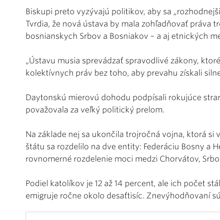
Biskupi preto vyzývajú politikov, aby sa „rozhodnejši
Tvrdia, že nová ústava by mala zohľadňovať práva 
bosnianskych Srbov a Bosniakov – a aj etnických m
„Ústavu musia sprevádzať spravodlivé zákony, ktoré
kolektívnych práv bez toho, aby prevahu získali silne
Daytonskú mierovú dohodu podpísali rokujúce strany
považovala za veľký politický prelom.
Na základe nej sa ukončila trojročná vojna, ktorá si v
štátu sa rozdelilo na dve entity: Federáciu Bosny a 
rovnomerné rozdelenie moci medzi Chorvátov, Srbo
Podiel katolíkov je 12 až 14 percent, ale ich počet stá
emigruje ročne okolo desaťtisíc. Znevýhodňovaní sú 