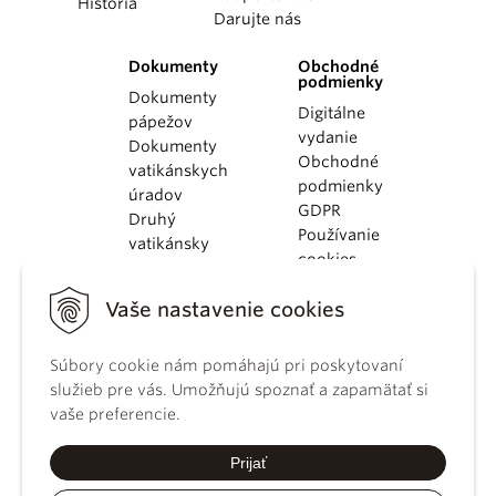
História
Darujte nás
Dokumenty
Obchodné
podmienky
Dokumenty
Digitálne
pápežov
vydanie
Dokumenty
Obchodné
vatikánskych
podmienky
úradov
GDPR
Druhý
Používanie
vatikánsky
cookies
koncil
Dokumenty
Vaše nastavenie cookies
KBS
Kódex
kánonického
Súbory cookie nám pomáhajú pri poskytovaní
práva
služieb pre vás. Umožňujú spoznať a zapamätať si
Katechizmus
vaše preferencie.
Katolíckej
cirkvi
Prijať