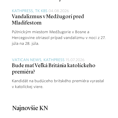
KATHPRESS, TK KBS
04.08.2026
Vandalizmus v Medžugorí pred
Mladifestom
Pútnickým miestom Medžugorie v Bosne a
Hercegovine otriasol prípad vandalizmu v noci z 27.
júla na 28. júla.
VATICAN NEWS, KATHPRESS
15.07.2026
Bude mať Veľká Británia katolíckeho
premiéra?
Kandidát na budúceho britského premiéra vyrastal
v katolíckej viere.
Najnovšie KN