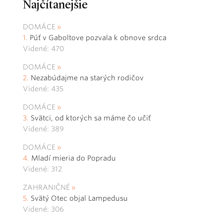
Najčítanejšie
DOMÁCE
Púť v Gaboltove pozvala k obnove srdca
Videné: 470
DOMÁCE
Nezabúdajme na starých rodičov
Videné: 435
DOMÁCE
Svätci, od ktorých sa máme čo učiť
Videné: 389
DOMÁCE
Mladí mieria do Popradu
Videné: 312
ZAHRANIČNÉ
Svätý Otec objal Lampedusu
Videné: 306