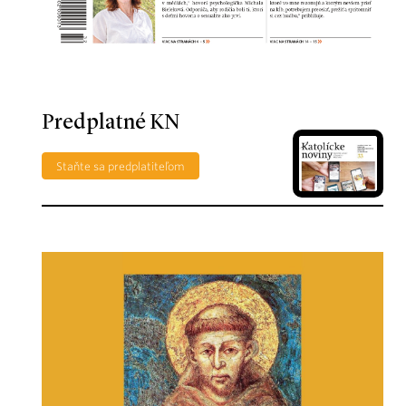
Predplatné KN
Staňte sa predplatiteľom