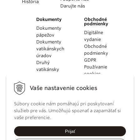
História
Darujte nás
Dokumenty
Obchodné
podmienky
Dokumenty
Digitálne
pápežov
vydanie
Dokumenty
Obchodné
vatikánskych
podmienky
úradov
GDPR
Druhý
Používanie
vatikánsky
cookies
koncil
Dokumenty
Vaše nastavenie cookies
KBS
Kódex
Súbory cookie nám pomáhajú pri poskytovaní
kánonického
služieb pre vás. Umožňujú spoznať a zapamätať si
práva
vaše preferencie.
Katechizmus
Katolíckej
Prijať
cirkvi