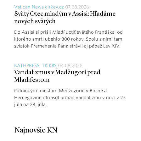
Vatican News cirkev.cz
07.08.2026
Svätý Otec mladým v Assisi: Hľadáme
nových svätých
Do Assisi si prišli Mladí uctiť svätého Františka, od
ktorého smrti ubehlo 800 rokov. Spolu s nimi tam
sviatok Premenenia Pána strávil aj pápež Lev XIV.
KATHPRESS, TK KBS
04.08.2026
Vandalizmus v Medžugorí pred
Mladifestom
Pútnickým miestom Medžugorie v Bosne a
Hercegovine otriasol prípad vandalizmu v noci z 27.
júla na 28. júla.
Najnovšie KN