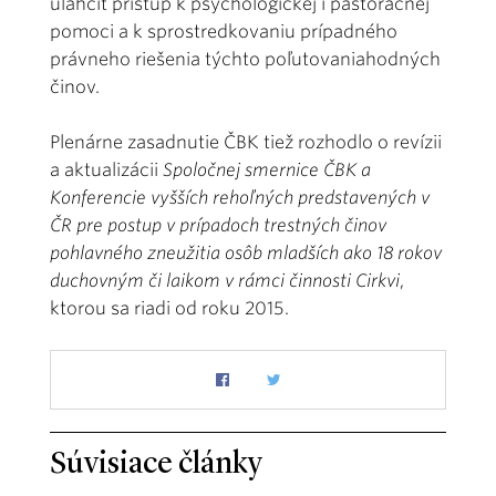
uľahčiť prístup k psychologickej i pastoračnej
pomoci a k sprostredkovaniu prípadného
právneho riešenia týchto poľutovaniahodných
činov.
Plenárne zasadnutie ČBK tiež rozhodlo o revízii
a aktualizácii
Spoločnej smernice ČBK a
Konferencie vyšších rehoľných predstavených v
ČR pre postup v prípadoch trestných činov
pohlavného zneužitia osôb mladších ako 18 rokov
duchovným či laikom v rámci činnosti Cirkvi
,
ktorou sa riadi od roku 2015.
Súvisiace články