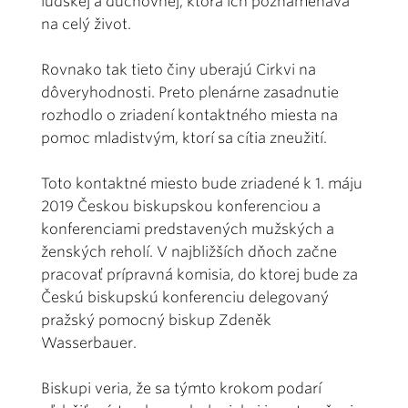
ľudskej a duchovnej, ktorá ich poznamenáva
na celý život.
Rovnako tak tieto činy uberajú Cirkvi na
dôveryhodnosti. Preto plenárne zasadnutie
rozhodlo o zriadení kontaktného miesta na
pomoc mladistvým, ktorí sa cítia zneužití.
Toto kontaktné miesto bude zriadené k 1. máju
2019 Českou biskupskou konferenciou a
konferenciami predstavených mužských a
ženských reholí. V najbližších dňoch začne
pracovať prípravná komisia, do ktorej bude za
Českú biskupskú konferenciu delegovaný
pražský pomocný biskup Zdeněk
Wasserbauer.
Biskupi veria, že sa týmto krokom podarí