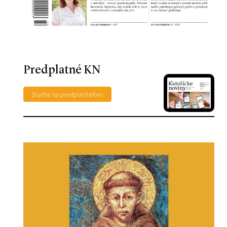
Predplatné KN
Staňte sa predplatiteľom