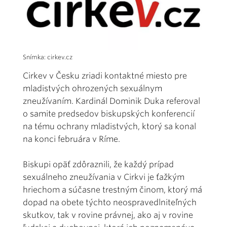
Snímka: cirkev.cz
Cirkev v Česku zriadi kontaktné miesto pre
mladistvých ohrozených sexuálnym
zneužívaním. Kardinál Dominik Duka referoval
o samite predsedov biskupských konferencií
na tému ochrany mladistvých, ktorý sa konal
na konci februára v Ríme.
Biskupi opäť zdôraznili, že každý prípad
sexuálneho zneužívania v Cirkvi je ťažkým
hriechom a súčasne trestným činom, ktorý má
dopad na obete týchto neospravedlniteľných
skutkov, tak v rovine právnej, ako aj v rovine