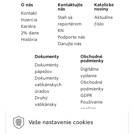
O nás
Kontaktujte
Katolícke
nás
noviny
Kontakt
Staň sa
Aktuálne
Inzercia
reportérom
číslo
Kariéra
KN
2% dane
Podporte nás
História
Darujte nás
Dokumenty
Obchodné
podmienky
Dokumenty
Digitálne
pápežov
vydanie
Dokumenty
Obchodné
vatikánskych
podmienky
úradov
GDPR
Druhý
Používanie
vatikánsky
cookies
koncil
Dokumenty
Vaše nastavenie cookies
KBS
Kódex