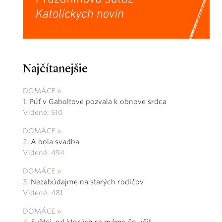
Najčítanejšie
DOMÁCE
Púť v Gaboltove pozvala k obnove srdca
Videné: 510
DOMÁCE
A bola svadba
Videné: 494
DOMÁCE
Nezabúdajme na starých rodičov
Videné: 481
DOMÁCE
Svätci, od ktorých sa máme čo učiť