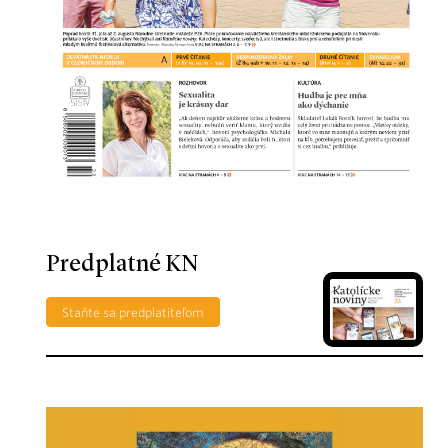
Predplatné KN
Staňte sa predplatiteľom