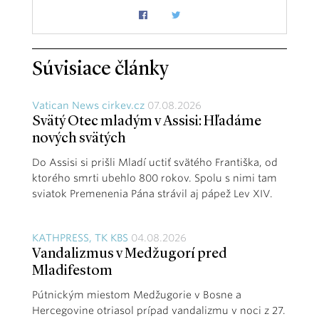
Súvisiace články
Vatican News cirkev.cz
07.08.2026
Svätý Otec mladým v Assisi: Hľadáme
nových svätých
Do Assisi si prišli Mladí uctiť svätého Františka, od
ktorého smrti ubehlo 800 rokov. Spolu s nimi tam
sviatok Premenenia Pána strávil aj pápež Lev XIV.
KATHPRESS, TK KBS
04.08.2026
Vandalizmus v Medžugorí pred
Mladifestom
Pútnickým miestom Medžugorie v Bosne a
Hercegovine otriasol prípad vandalizmu v noci z 27.