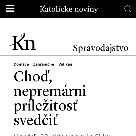
Spravodajstvo
Domáce
Zahraničné
Vatikán
Choď,
nepremárni
príležitosť
svedčiť