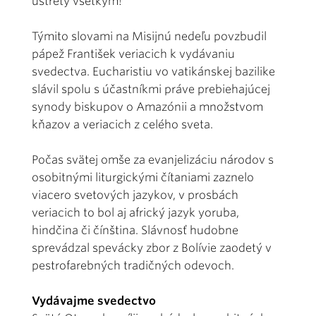
ústrety všetkým!“
Týmito slovami na Misijnú nedeľu povzbudil
pápež František veriacich k vydávaniu
svedectva. Eucharistiu vo vatikánskej bazilike
slávil spolu s účastníkmi práve prebiehajúcej
synody biskupov o Amazónii a množstvom
kňazov a veriacich z celého sveta.
Počas svätej omše za evanjelizáciu národov s
osobitnými liturgickými čítaniami zaznelo
viacero svetových jazykov, v prosbách
veriacich to bol aj africký jazyk yoruba,
hindčina či čínština. Slávnosť hudobne
sprevádzal spevácky zbor z Bolívie zaodetý v
pestrofarebných tradičných odevoch.
Vydávajme svedectvo