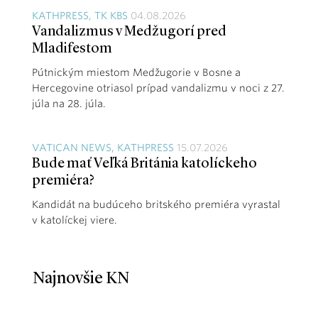
KATHPRESS, TK KBS
04.08.2026
Vandalizmus v Medžugorí pred
Mladifestom
Pútnickým miestom Medžugorie v Bosne a
Hercegovine otriasol prípad vandalizmu v noci z 27.
júla na 28. júla.
VATICAN NEWS, KATHPRESS
15.07.2026
Bude mať Veľká Británia katolíckeho
premiéra?
Kandidát na budúceho britského premiéra vyrastal
v katolíckej viere.
Najnovšie KN