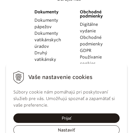
Dokumenty
Obchodné
podmienky
Dokumenty
Digitálne
pápežov
vydanie
Dokumenty
Obchodné
vatikánskych
podmienky
úradov
GDPR
Druhý
Používanie
vatikánsky
cookies
koncil
Dokumenty
Vaše nastavenie cookies
KBS
Kódex
Súbory cookie nám pomáhajú pri poskytovaní
kánonického
služieb pre vás. Umožňujú spoznať a zapamätať si
práva
vaše preferencie.
Katechizmus
Katolíckej
Prijať
cirkvi
Nastaviť