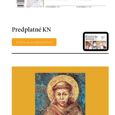
Predplatné KN
Staňte sa predplatiteľom