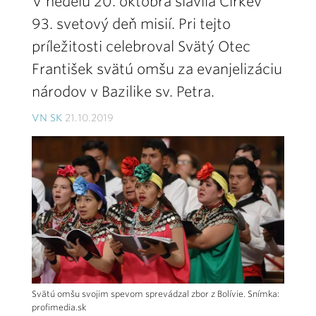
V nedeľu 20. októbra slávila Cirkev
93. svetový deň misií. Pri tejto
príležitosti celebroval Svätý Otec
František svätú omšu za evanjelizáciu
národov v Bazilike sv. Petra.
VN SK
21.10.2019
Svätú omšu svojim spevom sprevádzal zbor z Bolívie. Snímka:
profimedia.sk