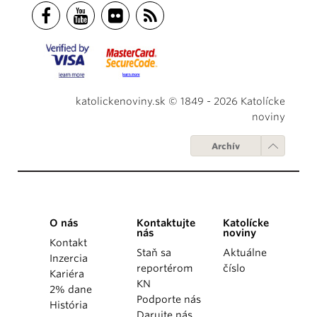
katolickenoviny.sk © 1849 - 2026 Katolícke
noviny
Archív
O nás
Kontaktujte
Katolícke
nás
noviny
Kontakt
Staň sa
Aktuálne
Inzercia
reportérom
číslo
Kariéra
KN
2% dane
Podporte nás
História
Darujte nás