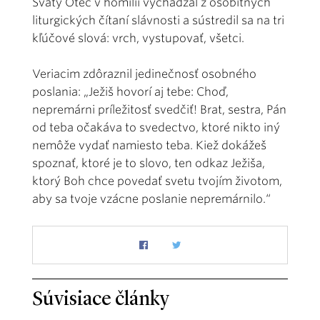
Svätý Otec v homílii vychádzal z osobitných
liturgických čítaní slávnosti a sústredil sa na tri
kľúčové slová: vrch, vystupovať, všetci.
Veriacim zdôraznil jedinečnosť osobného
poslania: „Ježiš hovorí aj tebe: Choď,
nepremárni príležitosť svedčiť! Brat, sestra, Pán
od teba očakáva to svedectvo, ktoré nikto iný
nemôže vydať namiesto teba. Kiež dokážeš
spoznať, ktoré je to slovo, ten odkaz Ježiša,
ktorý Boh chce povedať svetu tvojím životom,
aby sa tvoje vzácne poslanie nepremárnilo.“
Súvisiace články