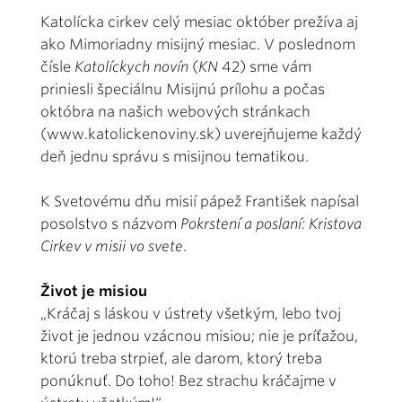
Katolícka cirkev celý mesiac október prežíva aj
ako Mimoriadny misijný mesiac. V poslednom
čísle
Katolíckych novín
(
KN
42) sme vám
priniesli špeciálnu Misijnú prílohu a počas
októbra na našich webových stránkach
(www.katolickenoviny.sk) uverejňujeme každý
deň jednu správu s misijnou tematikou.
K Svetovému dňu misií pápež František napísal
posolstvo s názvom
Pokrstení a poslaní: Kristova
Cirkev v misii vo svete
.
Život je misiou
„Kráčaj s láskou v ústrety všetkým, lebo tvoj
život je jednou vzácnou misiou; nie je príťažou,
ktorú treba strpieť, ale darom, ktorý treba
ponúknuť. Do toho! Bez strachu kráčajme v