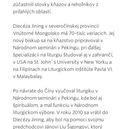
zúčastnili stovky kňazov a rehoľníkov z
priľahlých oblastí.
Diecéza Jining v severočínskej provincii
Vnútorné Mongolsko má 70-tisíc veriacich. Jej
nový biskup sa na kňazstvo pripravoval v
Národnom seminári v Pekingu, pri ďalšej
špecializácii na liturgiu študoval aj v zahraničí,
v USA na St. John´s University v New Yorku a
na Filipínach na Liturgickom inštitúte Pavla VI.
v Malaybalay.
Po návrate do Číny vyučoval liturgiku v
Národnom seminári v Pekingu, kde bol aj
špirituálom, a mal funkciu v Národnom
liturgickom výbore. V roku 2010 sa vrátil do
Diecézy Jining, aby bol na pomoci svojmu
predchodcovi Jánovi Liu Šigongovi, ktorý