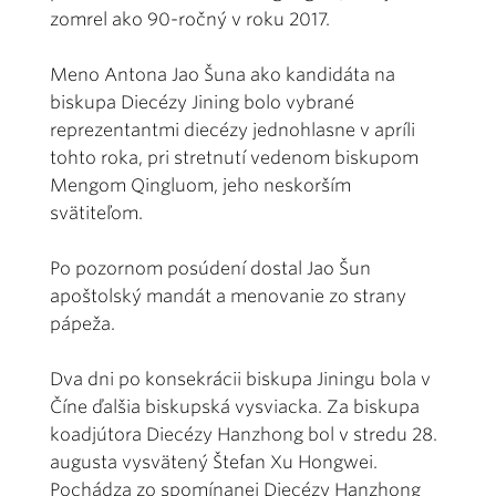
zomrel ako 90-ročný v roku 2017.
Meno Antona Jao Šuna ako kandidáta na
biskupa Diecézy Jining bolo vybrané
reprezentantmi diecézy jednohlasne v apríli
tohto roka, pri stretnutí vedenom biskupom
Mengom Qingluom, jeho neskorším
svätiteľom.
Po pozornom posúdení dostal Jao Šun
apoštolský mandát a menovanie zo strany
pápeža.
Dva dni po konsekrácii biskupa Jiningu bola v
Číne ďalšia biskupská vysviacka. Za biskupa
koadjútora Diecézy Hanzhong bol v stredu 28.
augusta vysvätený Štefan Xu Hongwei.
Pochádza zo spomínanej Diecézy Hanzhong