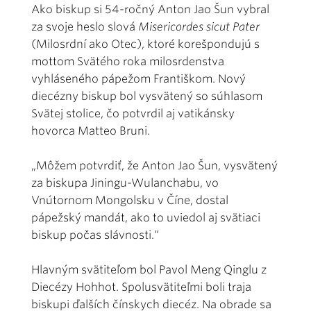
Ako biskup si 54-ročný Anton Jao Šun vybral
za svoje heslo slová
Misericordes sicut Pater
(Milosrdní ako Otec), ktoré korešpondujú s
mottom Svätého roka milosrdenstva
vyhláseného pápežom Františkom. Nový
diecézny biskup bol vysvätený so súhlasom
Svätej stolice, čo potvrdil aj vatikánsky
hovorca Matteo Bruni.
„Môžem potvrdiť, že Anton Jao Šun, vysvätený
za biskupa Jiningu-Wulanchabu, vo
Vnútornom Mongolsku v Číne, dostal
pápežský mandát, ako to uviedol aj svätiaci
biskup počas slávnosti.“
Hlavným svätiteľom bol Pavol Meng Qinglu z
Diecézy Hohhot. Spolusvätiteľmi boli traja
biskupi ďalších čínskych diecéz. Na obrade sa