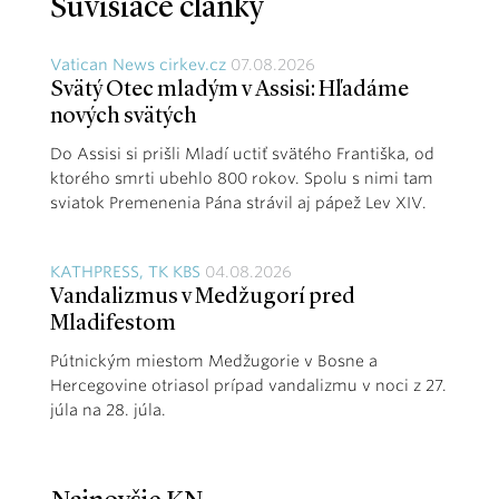
Súvisiace články
Vatican News cirkev.cz
07.08.2026
Svätý Otec mladým v Assisi: Hľadáme
nových svätých
Do Assisi si prišli Mladí uctiť svätého Františka, od
ktorého smrti ubehlo 800 rokov. Spolu s nimi tam
sviatok Premenenia Pána strávil aj pápež Lev XIV.
KATHPRESS, TK KBS
04.08.2026
Vandalizmus v Medžugorí pred
Mladifestom
Pútnickým miestom Medžugorie v Bosne a
Hercegovine otriasol prípad vandalizmu v noci z 27.
júla na 28. júla.