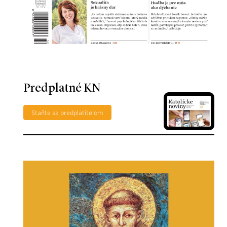
Predplatné KN
Staňte sa predplatiteľom