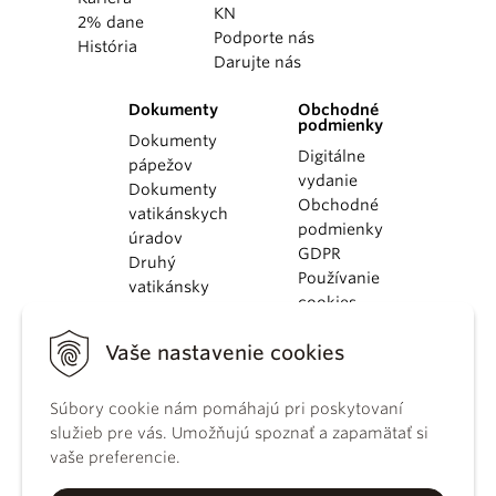
KN
2% dane
Podporte nás
História
Darujte nás
Dokumenty
Obchodné
podmienky
Dokumenty
Digitálne
pápežov
vydanie
Dokumenty
Obchodné
vatikánskych
podmienky
úradov
GDPR
Druhý
Používanie
vatikánsky
cookies
koncil
Dokumenty
Vaše nastavenie cookies
KBS
Kódex
kánonického
Súbory cookie nám pomáhajú pri poskytovaní
práva
služieb pre vás. Umožňujú spoznať a zapamätať si
Katechizmus
vaše preferencie.
Katolíckej