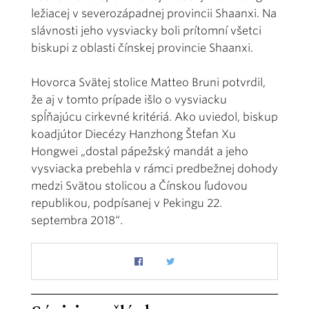
ležiacej v severozápadnej provincii Shaanxi. Na
slávnosti jeho vysviacky boli prítomní všetci
biskupi z oblasti čínskej provincie Shaanxi.
Hovorca Svätej stolice Matteo Bruni potvrdil,
že aj v tomto prípade išlo o vysviacku
spĺňajúcu cirkevné kritériá. Ako uviedol, biskup
koadjútor Diecézy Hanzhong Štefan Xu
Hongwei „dostal pápežský mandát a jeho
vysviacka prebehla v rámci predbežnej dohody
medzi Svätou stolicou a Čínskou ľudovou
republikou, podpísanej v Pekingu 22.
septembra 2018“.