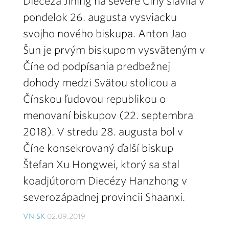
Diecéza Jining na severe Číny slávila v
pondelok 26. augusta vysviacku
svojho nového biskupa. Anton Jao
Šun je prvým biskupom vysväteným v
Číne od podpísania predbežnej
dohody medzi Svätou stolicou a
Čínskou ľudovou republikou o
menovaní biskupov (22. septembra
2018). V stredu 28. augusta bol v
Číne konsekrovaný ďalší biskup
Štefan Xu Hongwei, ktorý sa stal
koadjútorom Diecézy Hanzhong v
severozápadnej provincii Shaanxi.
VN SK
02.09.2019