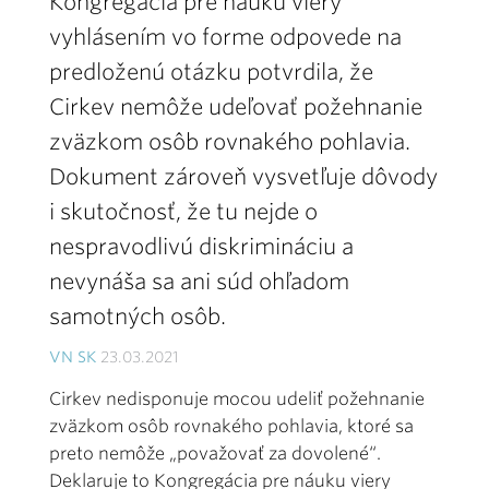
Kongregácia pre náuku viery
vyhlásením vo forme odpovede na
predloženú otázku potvrdila, že
Cirkev nemôže udeľovať požehnanie
zväzkom osôb rovnakého pohlavia.
Dokument zároveň vysvetľuje dôvody
i skutočnosť, že tu nejde o
nespravodlivú diskrimináciu a
nevynáša sa ani súd ohľadom
samotných osôb
.
VN SK
23.03.2021
Cirkev nedisponuje mocou udeliť požehnanie
zväzkom osôb rovnakého pohlavia, ktoré sa
preto nemôže „považovať za dovolené“.
Deklaruje to Kongregácia pre náuku viery