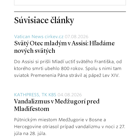
Súvisiace články
Vatican News cirkev.cz
07.08.2026
Svätý Otec mladým v Assisi: Hľadáme
nových svätých
Do Assisi si prišli Mladí uctiť svätého Františka, od
ktorého smrti ubehlo 800 rokov. Spolu s nimi tam
sviatok Premenenia Pána strávil aj pápež Lev XIV.
KATHPRESS, TK KBS
04.08.2026
Vandalizmus v Medžugorí pred
Mladifestom
Pútnickým miestom Medžugorie v Bosne a
Hercegovine otriasol prípad vandalizmu v noci z 27.
júla na 28. júla.