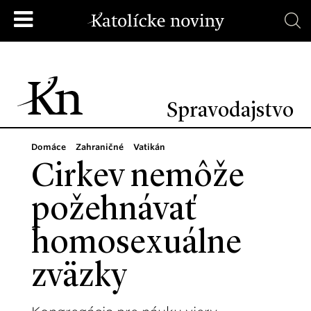
Spravodajstvo
Domáce
Zahraničné
Vatikán
Cirkev nemôže
požehnávať
homosexuálne
zväzky