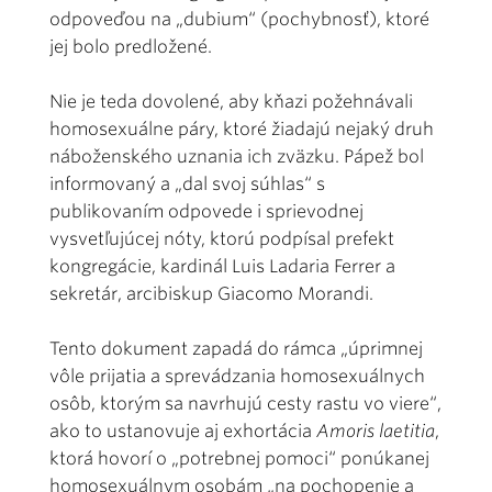
odpoveďou na „dubium“ (pochybnosť), ktoré
jej bolo predložené.
Nie je teda dovolené, aby kňazi požehnávali
homosexuálne páry, ktoré žiadajú nejaký druh
náboženského uznania ich zväzku. Pápež bol
informovaný a „dal svoj súhlas“ s
publikovaním odpovede i sprievodnej
vysvetľujúcej nóty, ktorú podpísal prefekt
kongregácie, kardinál Luis Ladaria Ferrer a
sekretár, arcibiskup Giacomo Morandi.
Tento dokument zapadá do rámca „úprimnej
vôle prijatia a sprevádzania homosexuálnych
osôb, ktorým sa navrhujú cesty rastu vo viere“,
ako to ustanovuje aj exhortácia
Amoris laetitia
,
ktorá hovorí o „potrebnej pomoci“ ponúkanej
homosexuálnym osobám „na pochopenie a