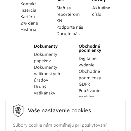
Kontakt
Staň sa
Aktuálne
Inzercia
reportérom
číslo
Kariéra
KN
2% dane
Podporte nás
História
Darujte nás
Dokumenty
Obchodné
podmienky
Dokumenty
Digitálne
pápežov
vydanie
Dokumenty
Obchodné
vatikánskych
podmienky
úradov
GDPR
Druhý
Používanie
vatikánsky
cookies
koncil
Dokumenty
Vaše nastavenie cookies
KBS
Kódex
kánonického
Súbory cookie nám pomáhajú pri poskytovaní