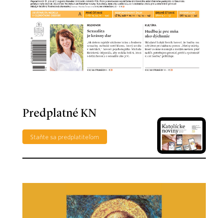
Predplatné KN
Staňte sa predplatiteľom