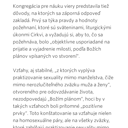
Kongregácia pre náuku viery predstavila tiež
dôvody, na ktorých sa záporná odpoveď
zakladá. Prvý sa týka pravdy a hodnoty
požehnaní, ktoré sú sväteninami, liturgickými
úkonmi Cirkvi, a vyžadujú si, aby to, čo sa
požehnáva, bolo „objektívne usporiadané na
prijatie a vyjadrenie milosti, podľa Božích
plánov vpísaných vo stvorení“.
Vzťahy, aj stabilné, „z ktorých vyplýva
praktizovanie sexuality mimo manželstva, čiže
mimo nerozlučiteľného zväzku muža a ženy“,
otvoreného pre odovzdávanie života,
nezodpovedajú „Božím plánom“, hoci by v
takých vzťahoch boli prítomné „pozitívne
prvky“. Toto konštatovanie sa vzťahuje nielen
na homosexuálne páry, ale na všetky zväzky,
ktoré zahŕňajú praktizovanie sexuality mimo