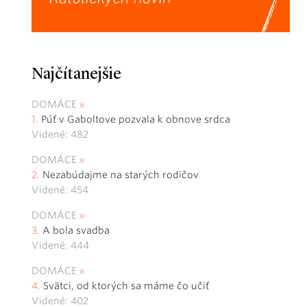
Najčítanejšie
DOMÁCE
Púť v Gaboltove pozvala k obnove srdca
Videné: 482
DOMÁCE
Nezabúdajme na starých rodičov
Videné: 454
DOMÁCE
A bola svadba
Videné: 444
DOMÁCE
Svätci, od ktorých sa máme čo učiť
Videné: 402