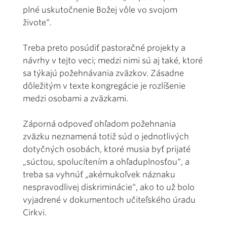
plné uskutočnenie Božej vôle vo svojom
živote“.
Treba preto posúdiť pastoračné projekty a
návrhy v tejto veci; medzi nimi sú aj také, ktoré
sa týkajú požehnávania zväzkov. Zásadne
dôležitým v texte kongregácie je rozlíšenie
medzi osobami a zväzkami.
Záporná odpoveď ohľadom požehnania
zväzku neznamená totiž súd o jednotlivých
dotyčných osobách, ktoré musia byť prijaté
„súctou, spolucítením a ohľaduplnosťou“, a
treba sa vyhnúť „akémukoľvek náznaku
nespravodlivej diskriminácie“, ako to už bolo
vyjadrené v dokumentoch učiteľského úradu
Cirkvi.