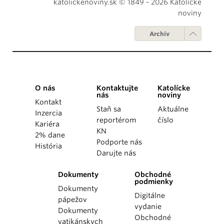
katolickenoviny.sk © 1849 - 2026 Katolícke
noviny
Archív
O nás
Kontaktujte
Katolícke
nás
noviny
Kontakt
Staň sa
Aktuálne
Inzercia
reportérom
číslo
Kariéra
KN
2% dane
Podporte nás
História
Darujte nás
Dokumenty
Obchodné
podmienky
Dokumenty
Digitálne
pápežov
vydanie
Dokumenty
Obchodné
vatikánskych