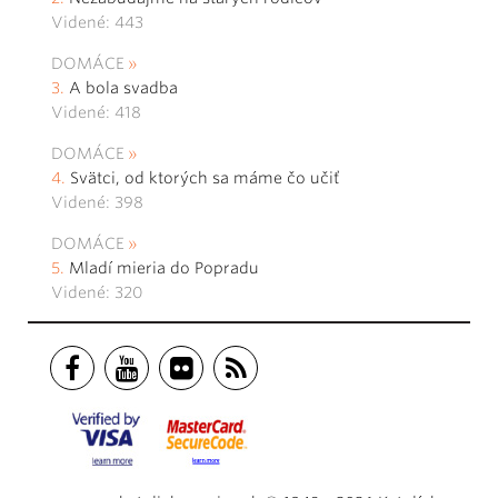
Videné: 443
DOMÁCE
A bola svadba
Videné: 418
DOMÁCE
Svätci, od ktorých sa máme čo učiť
Videné: 398
DOMÁCE
Mladí mieria do Popradu
Videné: 320