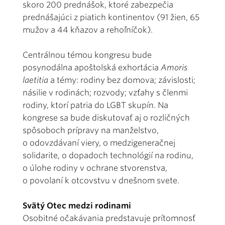
skoro 200 prednášok, ktoré zabezpečia
prednášajúci z piatich kontinentov (91 žien, 65
mužov a 44 kňazov a rehoľníčok).
Centrálnou témou kongresu bude
posynodálna apoštolská exhortácia
Amoris
laetitia
a témy: rodiny bez domova; závislosti;
násilie v rodinách; rozvody; vzťahy s členmi
rodiny, ktorí patria do LGBT skupín. Na
kongrese sa bude diskutovať aj o rozličných
spôsoboch prípravy na manželstvo,
o odovzdávaní viery, o medzigeneračnej
solidarite, o dopadoch technológií na rodinu,
o úlohe rodiny v ochrane stvorenstva,
o povolaní k otcovstvu v dnešnom svete.
Svätý Otec medzi rodinami
Osobitné očakávania predstavuje prítomnosť