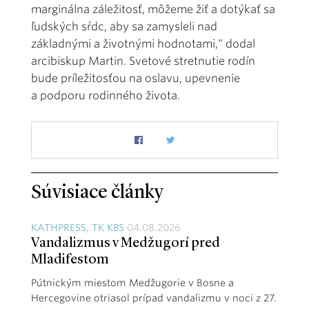
marginálna záležitosť, môžeme žiť a dotýkať sa
ľudských sŕdc, aby sa zamysleli nad
základnými a životnými hodnotami,“ dodal
arcibiskup Martin. Svetové stretnutie rodín
bude príležitosťou na oslavu, upevnenie
a podporu rodinného života.
Súvisiace články
KATHPRESS, TK KBS
04.08.2026
Vandalizmus v Medžugorí pred
Mladifestom
Pútnickým miestom Medžugorie v Bosne a
Hercegovine otriasol prípad vandalizmu v noci z 27.