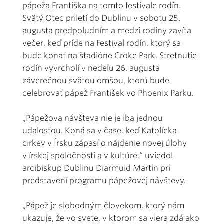
pápeža Františka na tomto festivale rodín.
Svätý Otec priletí do Dublinu v sobotu 25.
augusta predpoludním a medzi rodiny zavíta
večer, keď príde na Festival rodín, ktorý sa
bude konať na štadióne Croke Park. Stretnutie
rodín vyvrcholí v nedeľu 26. augusta
záverečnou svätou omšou, ktorú bude
celebrovať pápež František vo Phoenix Parku.
„Pápežova návšteva nie je iba jednou
udalosťou. Koná sa v čase, keď Katolícka
cirkev v Írsku zápasí o nájdenie novej úlohy
v írskej spoločnosti a v kultúre,“ uviedol
arcibiskup Dublinu Diarmuid Martin pri
predstavení programu pápežovej návštevy.
„Pápež je slobodným človekom, ktorý nám
ukazuje, že vo svete, v ktorom sa viera zdá ako