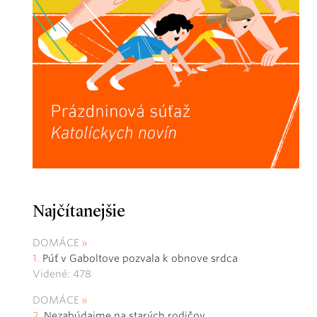
Najčítanejšie
DOMÁCE
Púť v Gaboltove pozvala k obnove srdca
Videné: 478
DOMÁCE
Nezabúdajme na starých rodičov