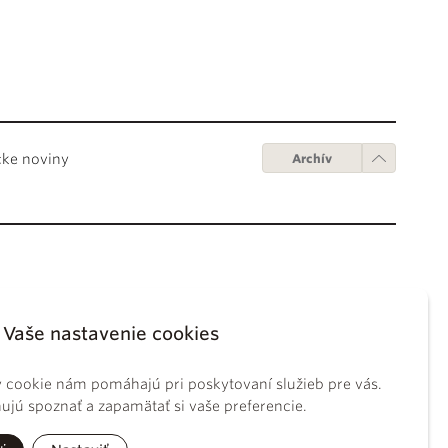
cke noviny
Archív
Obchodné podmienky
ápežov
Digitálne vydanie
Vaše nastavenie cookies
tikánskych úradov
Obchodné podmienky
sky koncil
GDPR
 cookie nám pomáhajú pri poskytovaní služieb pre vás.
BS
Používanie cookies
jú spoznať a zapamätať si vaše preferencie.
ckého práva
tolíckej cirkvi