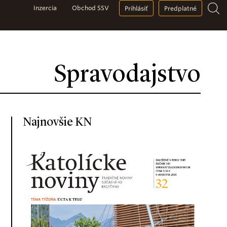
Inzercia
Obchod SSV
Prihlásiť
Predplatné
Spravodajstvo
Najnovšie KN