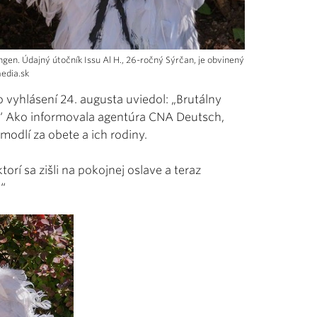
ngen. Údajný útočník Issu Al H., 26-ročný Sýrčan, je obvinený
media.sk
o vyhlásení 24. augusta uviedol: „Brutálny
l.“ Ako informovala agentúra CNA Deutsch,
modlí za obete a ich rodiny.
orí sa zišli na pokojnej oslave a teraz
“