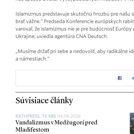
Islamizmus predstavuje skutočnú hrozbu pre našu 
brať vážne.“ Predseda Konferencie európskych rabí
varoval, že islamizmus nie je pre budúcnosť Európy 
Ukrajine, uviedla agentúra CNA Deutsch.
„Musíme držať pri sebe a nedovoliť, aby radikálne id
a námestiach.“
Súvisiace články
KATHPRESS, TK KBS
04.08.2026
Vandalizmus v Medžugorí pred
Mladifestom