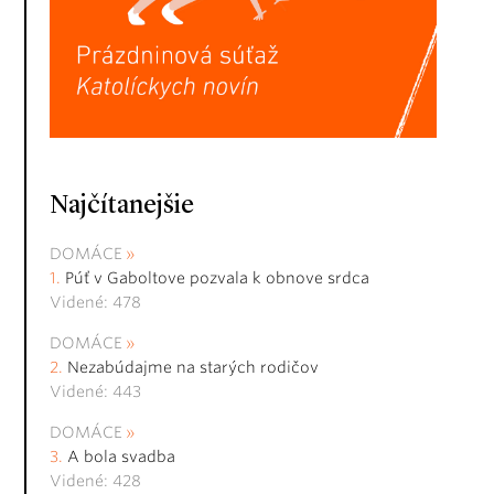
Najčítanejšie
DOMÁCE
Púť v Gaboltove pozvala k obnove srdca
Videné: 478
DOMÁCE
Nezabúdajme na starých rodičov
Videné: 443
DOMÁCE
A bola svadba
Videné: 428