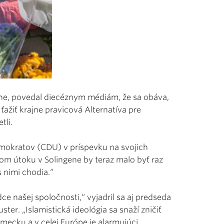
ene, povedal diecéznym médiám, že sa obáva,
ťažiť krajne pravicová Alternatíva pre
tli.
emokratov (CDU) v príspevku na svojich
kom útoku v Solingene by teraz malo byť raz
s nimi chodia.“
ce našej spoločnosti,“ vyjadril sa aj predseda
er. „Islamistická ideológia sa snaží zničiť
ecku a v celej Európe je alarmujúci.