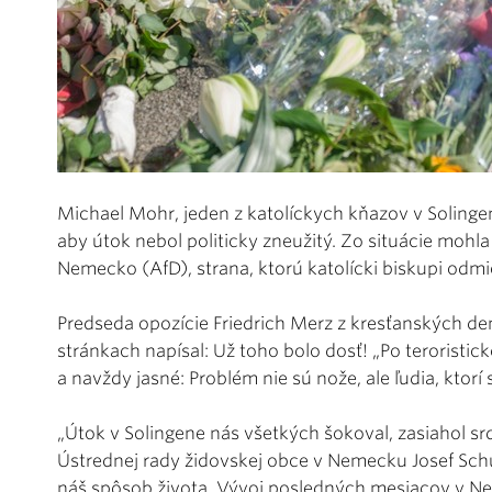
Michael Mohr, jeden z katolíckych kňazov v Soling
aby útok nebol politicky zneužitý. Zo situácie mohla 
Nemecko (AfD), strana, ktorú katolícki biskupi odmie
Predseda opozície Friedrich Merz z kresťanských d
stránkach napísal: Už toho bolo dosť! „Po teroristic
a navždy jasné: Problém nie sú nože, ale ľudia, ktorí 
„Útok v Solingene nás všetkých šokoval, zasiahol srd
Ústrednej rady židovskej obce v Nemecku Josef Schust
náš spôsob života. Vývoj posledných mesiacov v Nem