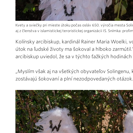
Kvety a sviečky pri mieste útoku počas osláv 650. výročia mesta Soli
aj z členstva v islamistickej teroristickej organizácii IS. Snímka: profi
Kolínsky arcibiskup, kardinál Rainer Maria Woelki, v
útok na ľudské životy ma šokoval a hlboko zarmúti
arcibiskup uviedol, že sa v týchto ťažkých hodinách 
„Myslím však aj na všetkých obyvateľov Solingenu, kt
zostávajú šokovaní a plní nezodpovedaných otázok.