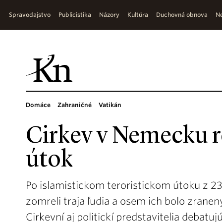
Spravodajstvo
Publicistika
Názory
Kultúra
Duchovná obnova
Ne
Domáce
Zahraničné
Vatikán
Cirkev v Nemecku r
útok
Po islamistickom teroristickom útoku z 23
zomreli traja ľudia a osem ich bolo zran
Cirkevní aj politickí predstavitelia debatu