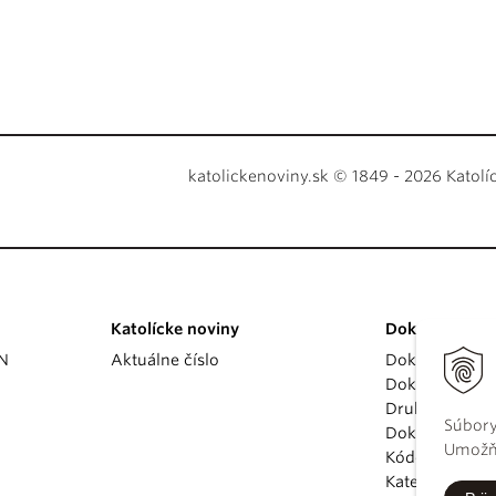
katolickenoviny.sk © 1849 - 2026 Katolí
Katolícke noviny
Dokumenty
KN
Aktuálne číslo
Dokumenty p
Dokumenty va
Druhý vatikán
Súbory
Dokumenty K
Umožňu
Kódex kánoni
Katechizmus Ka