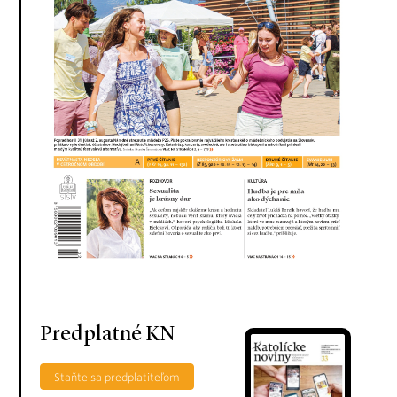
Predplatné KN
Staňte sa predplatiteľom