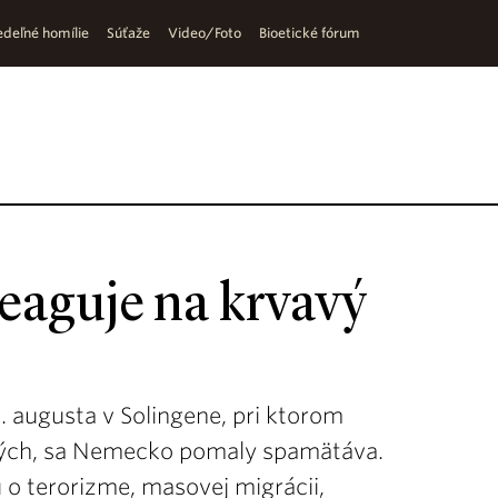
deľné homílie
Súťaže
Video/Foto
Bioetické fórum
eaguje na krvavý
. augusta v Solingene, pri ktorom
ených, sa Nemecko pomaly spamätáva.
jú o terorizme, masovej migrácii,