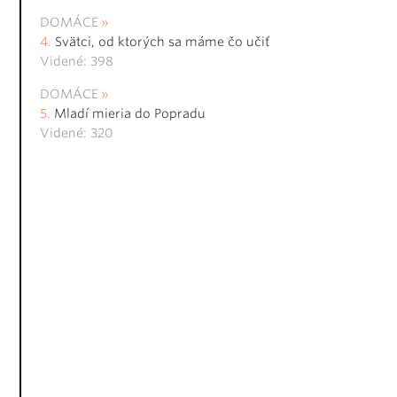
DOMÁCE
Svätci, od ktorých sa máme čo učiť
Videné: 398
DOMÁCE
Mladí mieria do Popradu
Videné: 320