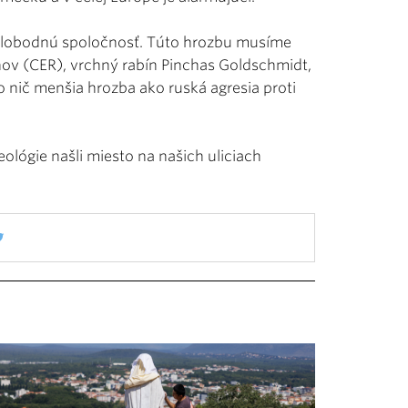
slobodnú spoločnosť. Túto hrozbu musíme
nov (CER), vrchný rabín Pinchas Goldschmidt,
o nič menšia hrozba ako ruská agresia proti
eológie našli miesto na našich uliciach