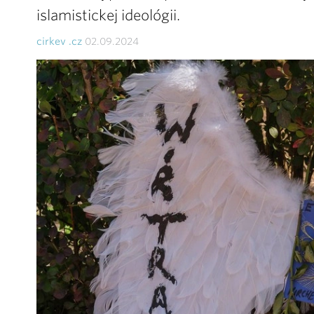
islamistickej ideológii.
cirkev .cz
02.09.2024