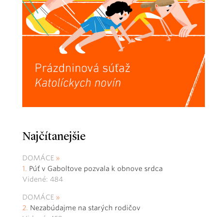
Najčítanejšie
DOMÁCE
Púť v Gaboltove pozvala k obnove srdca
Videné: 484
DOMÁCE
Nezabúdajme na starých rodičov