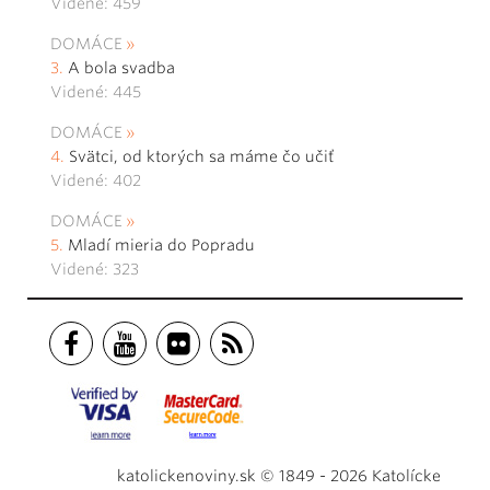
Videné: 459
DOMÁCE
A bola svadba
Videné: 445
DOMÁCE
Svätci, od ktorých sa máme čo učiť
Videné: 402
DOMÁCE
Mladí mieria do Popradu
Videné: 323
katolickenoviny.sk © 1849 - 2026 Katolícke