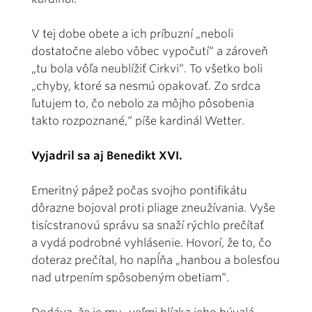
V tej dobe obete a ich príbuzní „neboli
dostatočne alebo vôbec vypočutí“ a zároveň
„tu bola vôľa neublížiť Cirkvi“. To všetko boli
„chyby, ktoré sa nesmú opakovať. Zo srdca
ľutujem to, čo nebolo za môjho pôsobenia
takto rozpoznané,“ píše kardinál Wetter.
Vyjadril sa aj Benedikt XVI.
Emeritný pápež počas svojho pontifikátu
dôrazne bojoval proti pliage zneužívania. Vyše
tisícstranovú správu sa snaží rýchlo prečítať
a vydá podrobné vyhlásenie. Hovorí, že to, čo
doteraz prečítal, ho napĺňa „hanbou a bolesťou
nad utrpením spôsobeným obetiam“.