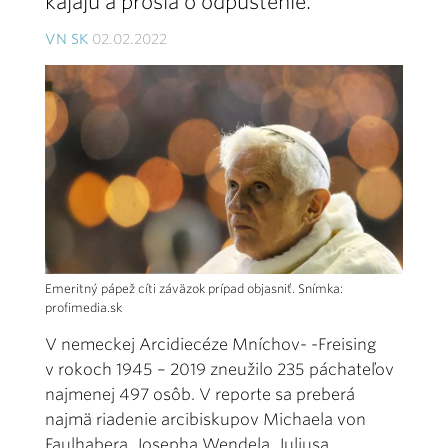
kajajú a prosia o odpustenie.
VN SK
02.02.2022
Emeritný pápež cíti záväzok prípad objasniť. Snímka:
profimedia.sk
V nemeckej Arcidiecéze Mníchov- -Freising
v rokoch 1945 – 2019 zneužilo 235 páchateľov
najmenej 497 osôb. V reporte sa preberá
najmä riadenie arcibiskupov Michaela von
Faulhabera, Josepha Wendela, Juliusa