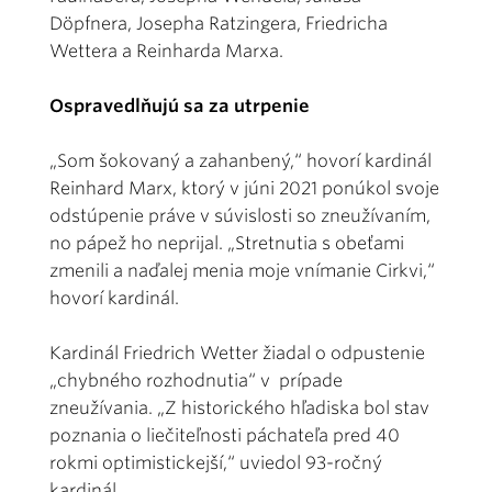
Döpfnera, Josepha Ratzingera, Friedricha
Wettera a Reinharda Marxa.
Ospravedlňujú sa za utrpenie
„Som šokovaný a zahanbený,“ hovorí kardinál
Reinhard Marx, ktorý v júni 2021 ponúkol svoje
odstúpenie práve v súvislosti so zneužívaním,
no pápež ho neprijal. „Stretnutia s obeťami
zmenili a naďalej menia moje vnímanie Cirkvi,“
hovorí kardinál.
Kardinál Friedrich Wetter žiadal o odpustenie
„chybného rozhodnutia“ v prípade
zneužívania. „Z historického hľadiska bol stav
poznania o liečiteľnosti páchateľa pred 40
rokmi optimistickejší,“ uviedol 93-ročný
kardinál.