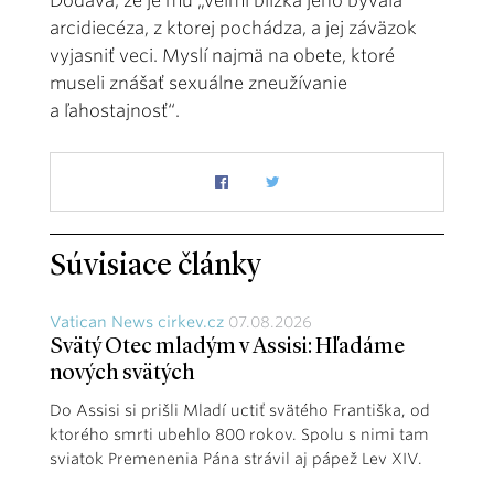
Dodáva, že je mu „veľmi blízka jeho bývalá
arcidiecéza, z ktorej pochádza, a jej záväzok
vyjasniť veci. Myslí najmä na obete, ktoré
museli znášať sexuálne zneužívanie
a ľahostajnosť“.
Súvisiace články
Vatican News cirkev.cz
07.08.2026
Svätý Otec mladým v Assisi: Hľadáme
nových svätých
Do Assisi si prišli Mladí uctiť svätého Františka, od
ktorého smrti ubehlo 800 rokov. Spolu s nimi tam
sviatok Premenenia Pána strávil aj pápež Lev XIV.