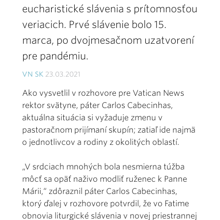
eucharistické slávenia s prítomnosťou
veriacich. Prvé slávenie bolo 15.
marca, po dvojmesačnom uzatvorení
pre pandémiu
.
VN SK
23.03.2021
Ako vysvetlil v rozhovore pre Vatican News
rektor svätyne, páter Carlos Cabecinhas,
aktuálna situácia si vyžaduje zmenu v
pastoračnom prijímaní skupín; zatiaľ ide najmä
o jednotlivcov a rodiny z okolitých oblastí.
„V srdciach mnohých bola nesmierna túžba
môcť sa opäť naživo modliť ruženec k Panne
Márii,“ zdôraznil páter Carlos Cabecinhas,
ktorý ďalej v rozhovore potvrdil, že vo Fatime
obnovia liturgické slávenia v novej priestrannej