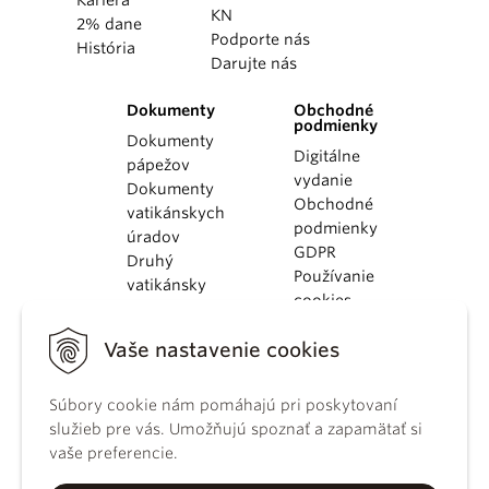
KN
2% dane
Podporte nás
História
Darujte nás
Dokumenty
Obchodné
podmienky
Dokumenty
Digitálne
pápežov
vydanie
Dokumenty
Obchodné
vatikánskych
podmienky
úradov
GDPR
Druhý
Používanie
vatikánsky
cookies
koncil
Dokumenty
Vaše nastavenie cookies
KBS
Kódex
kánonického
Súbory cookie nám pomáhajú pri poskytovaní
práva
služieb pre vás. Umožňujú spoznať a zapamätať si
Katechizmus
vaše preferencie.
Katolíckej