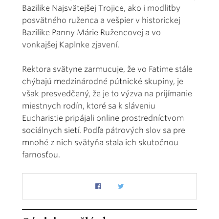
Bazilike Najsvä­tejšej Trojice, ako i modlitby
posvätného ruženca a vešpier v historickej
Bazilike Panny Márie Ružencovej a vo
vonkajšej Kaplnke zjavení.
Rektora svätyne zarmucuje, že vo Fatime stále
chýbajú medzinárodné pútnické skupiny, je
však presvedčený, že je to výzva na prijímanie
miestnych rodín, ktoré sa k sláveniu
Eucharistie pripájali online prostredníctvom
sociálnych sietí. Podľa pátrových slov sa pre
mnohé z nich svätyňa stala ich skutočnou
farnosťou
.