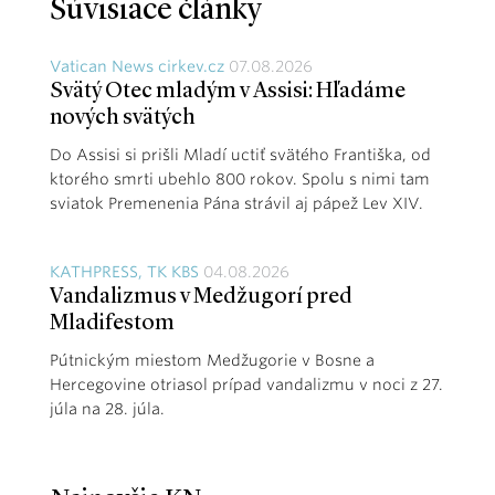
Súvisiace články
Vatican News cirkev.cz
07.08.2026
Svätý Otec mladým v Assisi: Hľadáme
nových svätých
Do Assisi si prišli Mladí uctiť svätého Františka, od
ktorého smrti ubehlo 800 rokov. Spolu s nimi tam
sviatok Premenenia Pána strávil aj pápež Lev XIV.
KATHPRESS, TK KBS
04.08.2026
Vandalizmus v Medžugorí pred
Mladifestom
Pútnickým miestom Medžugorie v Bosne a
Hercegovine otriasol prípad vandalizmu v noci z 27.
júla na 28. júla.