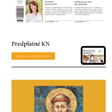
Predplatné KN
Staňte sa predplatiteľom