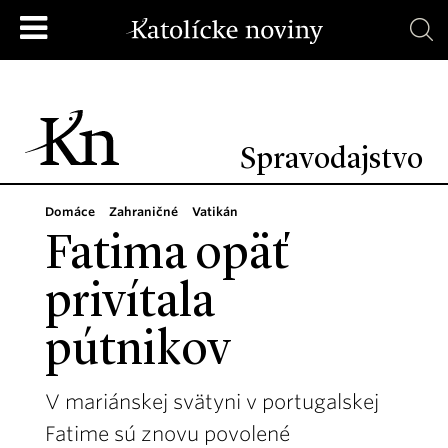
Spravodajstvo
Domáce
Zahraničné
Vatikán
Fatima opäť
privítala
pútnikov
V mariánskej svätyni v portugalskej
Fatime sú znovu povolené