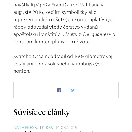
navštívili pápeža Františka vo Vatikáne v
auguste 2016, keď im symbolicky ako
reprezentantkám všetkých kontemplatívnych
rádov odovzdal vtedy čerstvo vydanú
apoštolskú konštitúciu
Vultum Dei quaerere
o
ženskom kontemplatívnom živote.
Svätého Otca neodradil od 160-kilometrovej
cesty ani poprašok snehu v umbrijských
horách.
Súvisiace články
KATHPRESS, TK KBS
04.08.2026