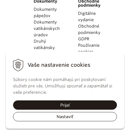
Dokumenty
Obchodné
podmienky
Dokumenty
Digitálne
pápežov
vydanie
Dokumenty
Obchodné
vatikánskych
podmienky
úradov
GDPR
Druhý
Používanie
vatikánsky
cookies
koncil
Dokumenty
Vaše nastavenie cookies
KBS
Kódex
kánonického
Súbory cookie nám pomáhajú pri poskytovaní
práva
služieb pre vás. Umožňujú spoznať a zapamätať si
Katechizmus
vaše preferencie.
Katolíckej
cirkvi
Prijať
Nastaviť