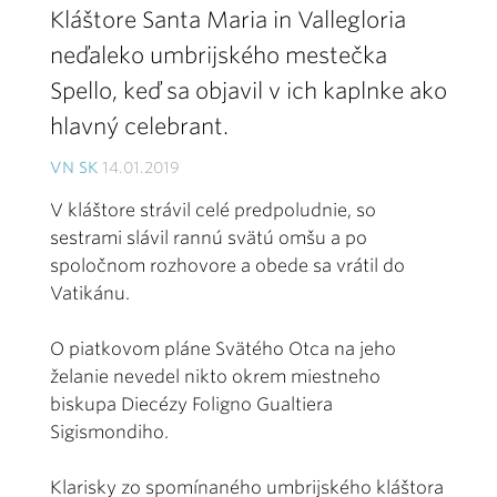
Kláštore Santa Maria in Vallegloria
neďaleko umbrijského mestečka
Spello, keď sa objavil v ich kaplnke ako
hlavný celebrant.
VN SK
14.01.2019
V kláštore strávil celé predpoludnie, so
sestrami slávil rannú svätú omšu a po
spoločnom rozhovore a obede sa vrátil do
Vatikánu.
O piatkovom pláne Svätého Otca na jeho
želanie nevedel nikto okrem miestneho
biskupa Diecézy Foligno Gualtiera
Sigismondiho.
Klarisky zo spomínaného umbrijského kláštora