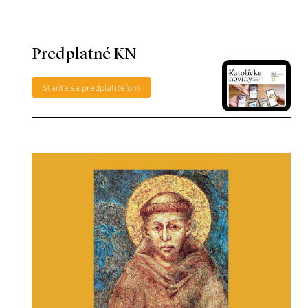
Predplatné KN
Staňte sa predplatiteľom