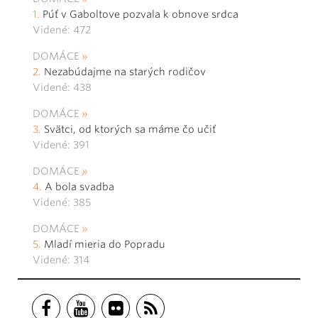
Púť v Gaboltove pozvala k obnove srdca
Videné: 472
DOMÁCE
Nezabúdajme na starých rodičov
Videné: 438
DOMÁCE
Svätci, od ktorých sa máme čo učiť
Videné: 391
DOMÁCE
A bola svadba
Videné: 385
DOMÁCE
Mladí mieria do Popradu
Videné: 314