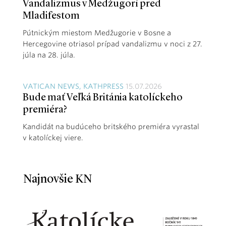
Vandalizmus v Medžugorí pred
Mladifestom
Pútnickým miestom Medžugorie v Bosne a
Hercegovine otriasol prípad vandalizmu v noci z 27.
júla na 28. júla.
VATICAN NEWS, KATHPRESS
15.07.2026
Bude mať Veľká Británia katolíckeho
premiéra?
Kandidát na budúceho britského premiéra vyrastal
v katolíckej viere.
Najnovšie KN