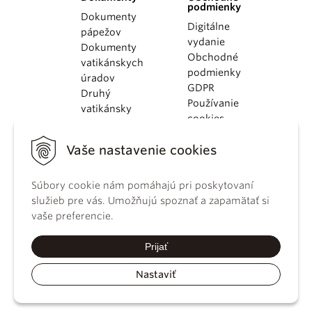
podmienky
Dokumenty
Digitálne
pápežov
vydanie
Dokumenty
Obchodné
vatikánskych
podmienky
úradov
GDPR
Druhý
Používanie
vatikánsky
cookies
koncil
Dokumenty
Vaše nastavenie cookies
KBS
Kódex
kánonického
Súbory cookie nám pomáhajú pri poskytovaní
práva
služieb pre vás. Umožňujú spoznať a zapamätať si
Katechizmus
vaše preferencie.
Katolíckej
cirkvi
Prijať
Nastaviť