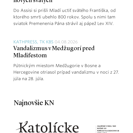
nových svätých
Do Assisi si prišli Mladí uctiť svätého Františka, od
ktorého smrti ubehlo 800 rokov. Spolu s nimi tam
sviatok Premenenia Pána strávil aj pápež Lev XIV.
KATHPRESS, TK KBS
04.08.2026
Vandalizmus v Medžugorí pred
Mladifestom
Pútnickým miestom Medžugorie v Bosne a
Hercegovine otriasol prípad vandalizmu v noci z 27.
júla na 28. júla.
Najnovšie KN