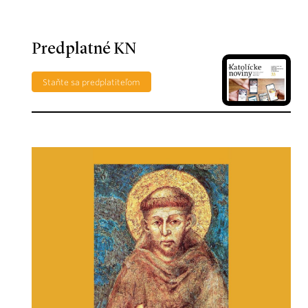
Predplatné KN
Staňte sa predplatiteľom