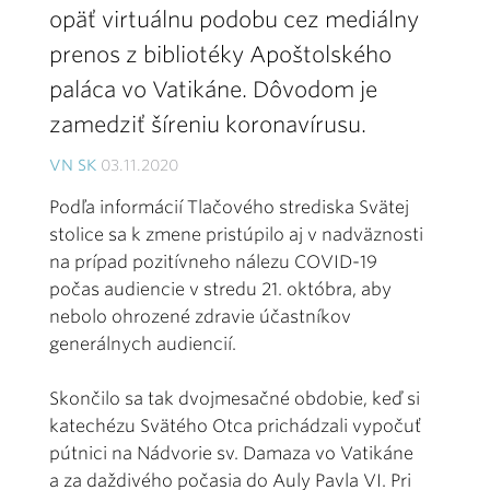
opäť virtuálnu podobu cez mediálny
prenos z bibliotéky Apoštolského
paláca vo Vatikáne. Dôvodom je
zamedziť šíreniu koronavírusu.
VN SK
03.11.2020
Podľa informácií Tlačového strediska Svätej
stolice sa k zmene pristúpilo aj v nadväznosti
na prípad pozitívneho nálezu COVID-19
počas audiencie v stredu 21. októbra, aby
nebolo ohrozené zdravie účastníkov
generálnych audiencií.
Skončilo sa tak dvojmesačné obdobie, keď si
katechézu Svätého Otca prichádzali vypočuť
pútnici na Nádvorie sv. Damaza vo Vatikáne
a za daždivého počasia do Auly Pavla VI. Pri