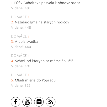
Púť v Gaboltove pozvala k obnove srdca
Videné: 481
DOMÁCE
Nezabúdajme na starých rodičov
Videné: 448
DOMÁCE
A bola svadba
Videné: 444
DOMÁCE
Svätci, od ktorých sa máme čo učiť
Videné: 401
DOMÁCE
Mladí mieria do Popradu
Videné: 322