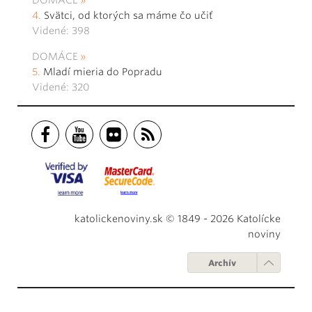
Svätci, od ktorých sa máme čo učiť
Videné: 398
DOMÁCE
Mladí mieria do Popradu
Videné: 320
katolickenoviny.sk © 1849 - 2026 Katolícke
noviny
Archív