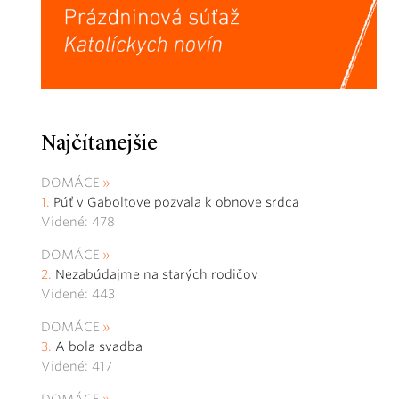
Najčítanejšie
DOMÁCE
Púť v Gaboltove pozvala k obnove srdca
Videné: 478
DOMÁCE
Nezabúdajme na starých rodičov
Videné: 443
DOMÁCE
A bola svadba
Videné: 417
DOMÁCE