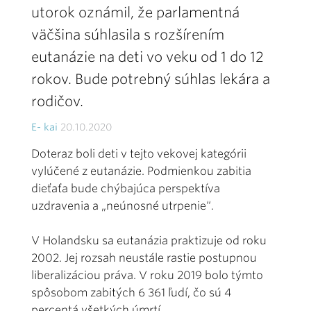
utorok oznámil, že parlamentná
väčšina súhlasila s rozšírením
eutanázie na deti vo veku od 1 do 12
rokov. Bude potrebný súhlas lekára a
rodičov.
E- kai
20.10.2020
Doteraz boli deti v tejto vekovej kategórii
vylúčené z eutanázie. Podmienkou zabitia
dieťaťa bude chýbajúca perspektíva
uzdravenia a „neúnosné utrpenie“.
V Holandsku sa eutanázia praktizuje od roku
2002. Jej rozsah neustále rastie postupnou
liberalizáciou práva. V roku 2019 bolo týmto
spôsobom zabitých 6 361 ľudí, čo sú 4
percentá všetkých úmrtí.