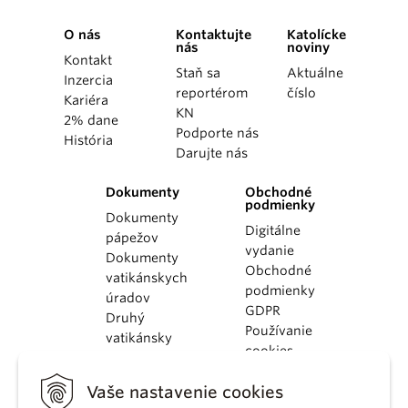
O nás
Kontaktujte
Katolícke
nás
noviny
Kontakt
Staň sa
Aktuálne
Inzercia
reportérom
číslo
Kariéra
KN
2% dane
Podporte nás
História
Darujte nás
Dokumenty
Obchodné
podmienky
Dokumenty
Digitálne
pápežov
vydanie
Dokumenty
Obchodné
vatikánskych
podmienky
úradov
GDPR
Druhý
Používanie
vatikánsky
cookies
koncil
Dokumenty
Vaše nastavenie cookies
KBS