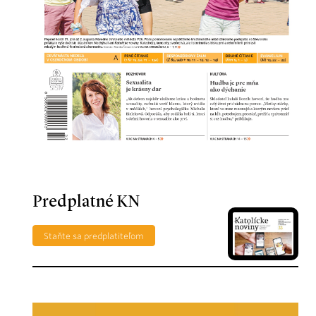
Predplatné KN
Staňte sa predplatiteľom