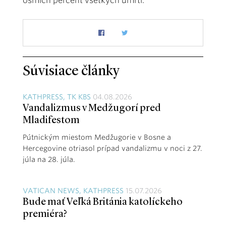
ôsmich percent všetkých úmrtí.
Súvisiace články
KATHPRESS, TK KBS
04.08.2026
Vandalizmus v Medžugorí pred
Mladifestom
Pútnickým miestom Medžugorie v Bosne a
Hercegovine otriasol prípad vandalizmu v noci z 27.
júla na 28. júla.
VATICAN NEWS, KATHPRESS
15.07.2026
Bude mať Veľká Británia katolíckeho
premiéra?