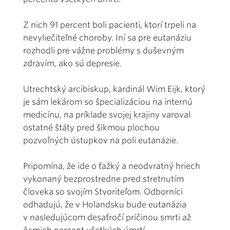
Z nich 91 percent boli pacienti, ktorí trpeli na
nevyliečiteľné choroby. Iní sa pre eutanáziu
rozhodli pre vážne problémy s duševným
zdravím, ako sú depresie.
Utrechtský arcibiskup, kardinál Wim Eijk, ktorý
je sám lekárom so špecializáciou na internú
medicínu, na príklade svojej krajiny varoval
ostatné štáty pred šikmou plochou
pozvoľných ústupkov na poli eutanázie.
Pripomína, že ide o ťažký a neodvratný hriech
vykonaný bezprostredne pred stretnutím
človeka so svojím Stvoriteľom. Odborníci
odhadujú, že v Holandsku bude eutanázia
v nasledujúcom desaťročí príčinou smrti až