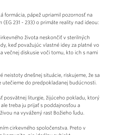
ká formácia, pápež upriamil pozornosť na
m
(EG 231 - 233) o primáte reality nad ideou:
h cirkevného života neskončiť v sterilných
edy, keď považujúc vlastné idey za platné vo
 večnej diskusie voči tomu, kto ich s nami
 neistoty dnešnej situácie, riskujeme, že sa
 že utečieme do predpokladanej budúcnosti.
osvätnej liturgie, žijúceho pokladu, ktorý
le treba ju prijať s poddajnosťou a
ýživou na vyvážený rast Božieho ľudu.
avením cirkevného spoločenstva. Preto v