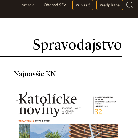
Inzercia
Obchod SSV
Prihlásiť
Predplatné
Spravodajstvo
Najnovšie KN