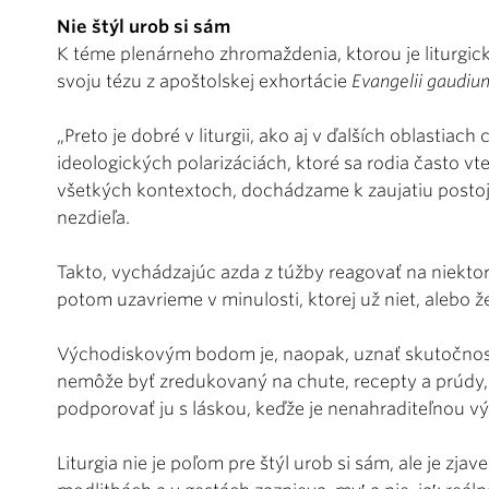
Nie štýl urob si sám
K téme plenárneho zhromaždenia, ktorou je liturgic
svoju tézu z apoštolskej exhortácie
Evangelii gaudiu
„Preto je dobré v liturgii, ako aj v ďalších oblastiac
ideologických polarizáciách, ktoré sa rodia často vt
všetkých kontextoch, dochádzame k zaujatiu postoja
nezdieľa.
Takto, vychádzajúc azda z túžby reagovať na niektoré
potom uzavrieme v minulosti, ktorej už niet, alebo
Východiskovým bodom je, naopak, uznať skutočnosť p
nemôže byť zredukovaný na chute, recepty a prúdy, a
podporovať ju s láskou, keďže je nenahraditeľnou v
Liturgia nie je poľom pre štýl urob si sám, ale je zj