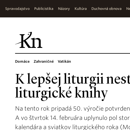
Spravodajstvo
Publicistika
Názory
Kultúra
Duchovná obnova
Ne
Domáce
Zahraničné
Vatikán
K lepšej liturgii ne
liturgické knihy
Na tento rok pripadá 50. výročie potvrden
A vo štvrtok 14. februára uplynulo pol st
kalendára a sviatkov liturgického roka (M