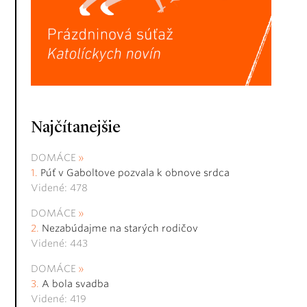
Najčítanejšie
DOMÁCE
Púť v Gaboltove pozvala k obnove srdca
Videné: 478
DOMÁCE
Nezabúdajme na starých rodičov
Videné: 443
DOMÁCE
A bola svadba
Videné: 419