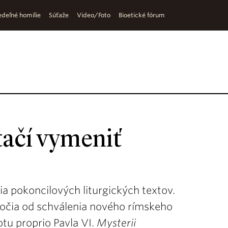
deľné homílie
Súťaže
Video/Foto
Bioetické fórum
stačí vymeniť
ia pokoncilových liturgických textov.
oročia od schválenia nového rímskeho
otu proprio Pavla VI.
Mysterii