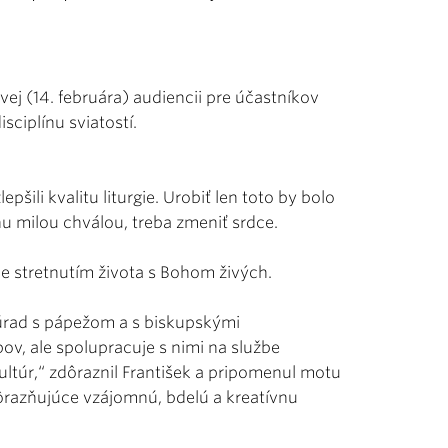
vej (14. februára) audiencii pre účastníkov
sciplínu sviatostí.
pšili kvalitu liturgie. Urobiť len toto by bolo
u milou chválou, treba zmeniť srdce.
 je stretnutím života s Bohom živých.
 úrad s pápežom a s biskupskými
ov, ale spolupracuje s nimi na službe
ultúr,“ zdôraznil František a pripomenul motu
ôrazňujúce vzájomnú, bdelú a kreatívnu