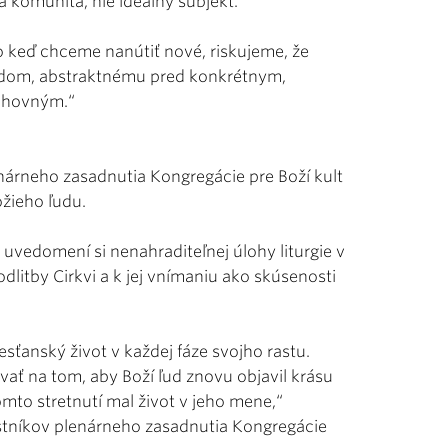
na komunita, nie ideálny subjekt.
 keď chceme nanútiť nové, riskujeme, že
ľudom, abstraktnému pred konkrétnym,
uchovným.“
nárneho zasadnutia Kongregácie pre Boží kult
ožieho ľudu.
uvedomení si nenahraditeľnej úlohy liturgie v
litby Cirkvi a k jej vnímaniu ako skúsenosti
resťanský život v každej fáze svojho rastu.
ať na tom, aby Boží ľud znovu objavil krásu
omto stretnutí mal život v jeho mene,“
astníkov plenárneho zasadnutia Kongregácie