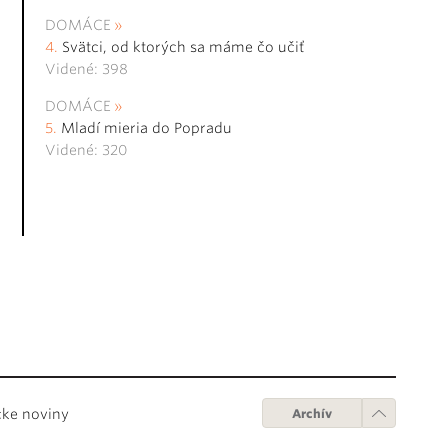
DOMÁCE
Svätci, od ktorých sa máme čo učiť
Videné: 398
DOMÁCE
Mladí mieria do Popradu
Videné: 320
cke noviny
Archív