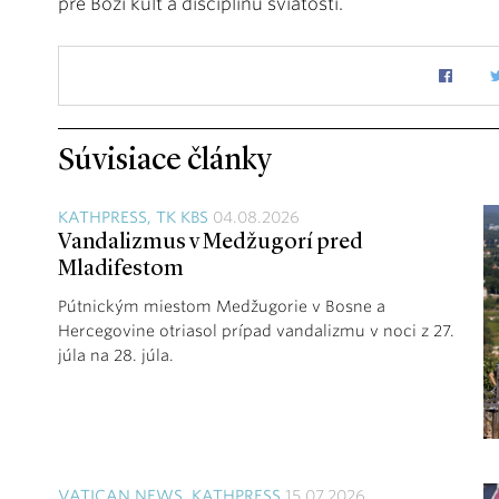
pre Boží kult a disciplínu sviatostí.
Súvisiace články
KATHPRESS, TK KBS
04.08.2026
Vandalizmus v Medžugorí pred
Mladifestom
Pútnickým miestom Medžugorie v Bosne a
Hercegovine otriasol prípad vandalizmu v noci z 27.
júla na 28. júla.
VATICAN NEWS, KATHPRESS
15.07.2026