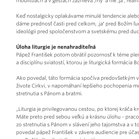
modlitbách a v gestách zaznieva ,my′ a nie ,ja′; reál
Keď nostalgicky oplakávame minulé tendencie alebo
dáme prednosť časti pred celkom, ,ja′ pred Božím 
ideológii pred spoločenstvom a svetskému pred d
Úloha liturgie je nenahraditeľná
Pápež František potom obrátil pozornosť k téme ple
a disciplínu sviatostí, ktorou je liturgická formácia B
Ako povedal, táto formácia spočíva predovšetkým v 
živote Cirkvi, v napomáhaní lepšieho pochopenia mod
stretnutia s Pánom a bratmi.
„Liturgia je privilegovanou cestou, po ktorej kráča k
Máte preto pred sebou veľkú a krásnu úlohu - pracov
zo stretnutia s Pánom v slávení jeho tajomstva a v t
povedal pápež František v závere audiencie pre úč