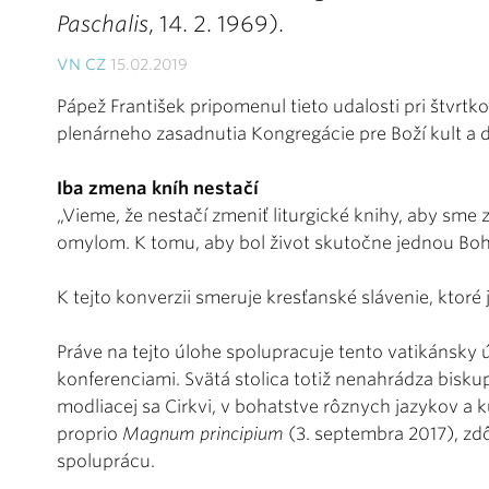
Paschalis
, 14. 2. 1969).
VN CZ
15.02.2019
Pápež František pripomenul tieto udalosti pri štvrtko
plenárneho zasadnutia Kongregácie pre Boží kult a di
Iba zmena kníh nestačí
„Vieme, že nestačí zmeniť liturgické knihy, aby sme zle
omylom. K tomu, aby bol život skutočne jednou Boh
K tejto konverzii smeruje kresťanské slávenie, ktoré
Práve na tejto úlohe spolupracuje tento vatikánsky
konferenciami. Svätá stolica totiž nenahrádza biskup
modliacej sa Cirkvi, v bohatstve rôznych jazykov a k
proprio
Magnum principium
(3. septembra 2017), zd
spoluprácu.