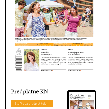
Predplatné KN
Staňte sa predplatiteľom