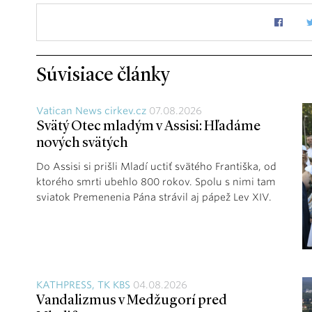
Súvisiace články
Vatican News cirkev.cz
07.08.2026
Svätý Otec mladým v Assisi: Hľadáme
nových svätých
Do Assisi si prišli Mladí uctiť svätého Františka, od
ktorého smrti ubehlo 800 rokov. Spolu s nimi tam
sviatok Premenenia Pána strávil aj pápež Lev XIV.
KATHPRESS, TK KBS
04.08.2026
Vandalizmus v Medžugorí pred