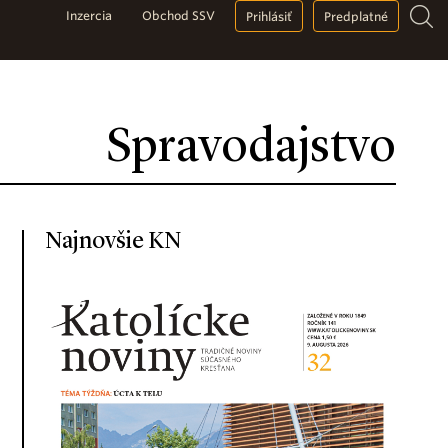
Inzercia
Obchod SSV
Prihlásiť
Predplatné
Spravodajstvo
Najnovšie KN