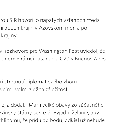
úrou SIR hovoril o napätých vzťahoch medzi
i oboch krajín v Azovskom mori a po
krajiny.
 v rozhovore pre Washington Post uviedol, že
utinom v rámci zasadania G20 v Buenos Aires
ri stretnutí diplomatického zboru
veľmi, veľmi zložitá záležitosť“.
cie, a dodal: „Mám veľké obavy zo súčasného
ikánsky štátny sekretár vyjadril želanie, aby
yhli tomu, že prídu do bodu, odkiaľ už nebude