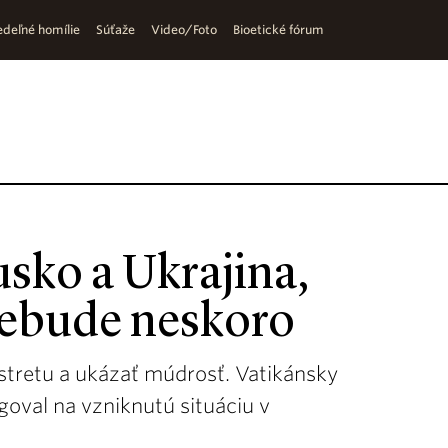
deľné homílie
Súťaže
Video/Foto
Bioetické fórum
usko a Ukrajina,
 nebude neskoro
 stretu a ukázať múdrosť. Vatikánsky
agoval na vzniknutú situáciu v