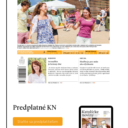
Predplatné KN
Staňte sa predplatiteľom