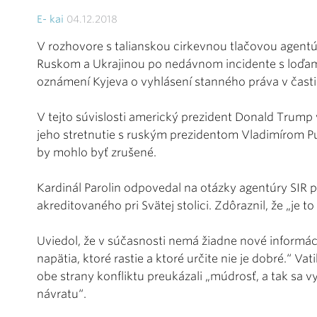
E- kai
04.12.2018
V rozhovore s talianskou cirkevnou tlačovou agent
Ruskom a Ukrajinou po nedávnom incidente s loďam
oznámení Kyjeva o vyhlásení stanného práva v časti 
V tejto súvislosti americký prezident Donald Trump
jeho stretnutie s ruským prezidentom Vladimírom P
by mohlo byť zrušené.
Kardinál Parolin odpovedal na otázky agentúry SIR p
akreditovaného pri Svätej stolici. Zdôraznil, že „je to 
Uviedol, že v súčasnosti nemá žiadne nové informá
napätia, ktoré rastie a ktoré určite nie je dobré.“ Vat
obe strany konfliktu preukázali „múdrosť, a tak sa v
návratu“.