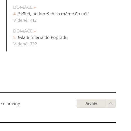
DOMÁCE
Svätci, od ktorých sa máme čo učiť
Videné: 412
DOMÁCE
Mladí mieria do Popradu
Videné: 332
cke noviny
Archív