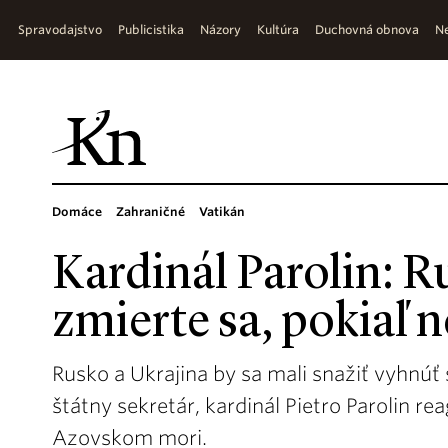
Spravodajstvo
Publicistika
Názory
Kultúra
Duchovná obnova
Ne
Domáce
Zahraničné
Vatikán
Kardinál Parolin: R
zmierte sa, pokiaľ
Rusko a Ukrajina by sa mali snažiť vyhnúť
štátny sekretár, kardinál Pietro Parolin re
Azovskom mori.