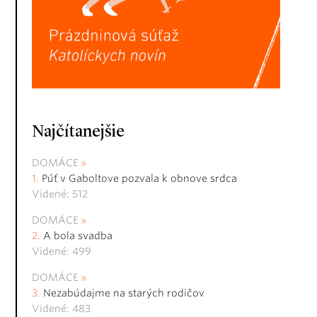
Najčítanejšie
DOMÁCE
Púť v Gaboltove pozvala k obnove srdca
Videné: 512
DOMÁCE
A bola svadba
Videné: 499
DOMÁCE
Nezabúdajme na starých rodičov
Videné: 483