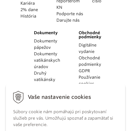
reportérom
číslo
Kariéra
KN
2% dane
Podporte nás
História
Darujte nás
Dokumenty
Obchodné
podmienky
Dokumenty
Digitálne
pápežov
vydanie
Dokumenty
Obchodné
vatikánskych
podmienky
úradov
GDPR
Druhý
Používanie
vatikánsky
cookies
koncil
Dokumenty
Vaše nastavenie cookies
KBS
Kódex
Súbory cookie nám pomáhajú pri poskytovaní
kánonického
služieb pre vás. Umožňujú spoznať a zapamätať si
práva
vaše preferencie.
Katechizmus