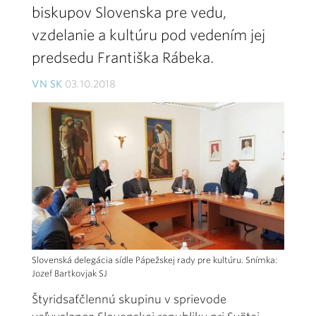
biskupov Slovenska pre vedu,
vzdelanie a kultúru pod vedením jej
predsedu Františka Rábeka.
VN SK
03.10.2018
Slovenská delegácia sídle Pápežskej rady pre kultúru. Snímka:
Jozef Bartkovjak SJ
Štyridsaťčlennú skupinu v sprievode