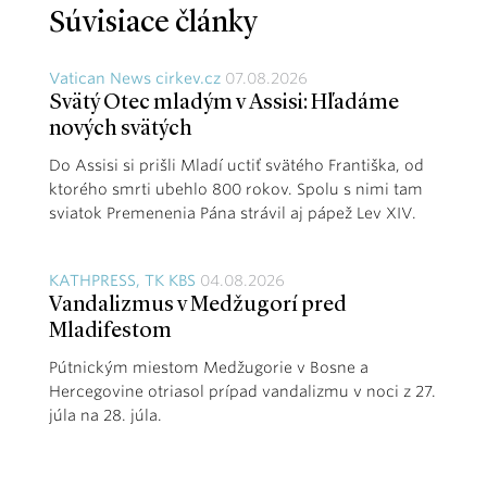
Súvisiace články
Vatican News cirkev.cz
07.08.2026
Svätý Otec mladým v Assisi: Hľadáme
nových svätých
Do Assisi si prišli Mladí uctiť svätého Františka, od
ktorého smrti ubehlo 800 rokov. Spolu s nimi tam
sviatok Premenenia Pána strávil aj pápež Lev XIV.
KATHPRESS, TK KBS
04.08.2026
Vandalizmus v Medžugorí pred
Mladifestom
Pútnickým miestom Medžugorie v Bosne a
Hercegovine otriasol prípad vandalizmu v noci z 27.
júla na 28. júla.