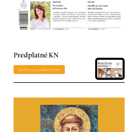
Predplatné KN
Staňte sa predplatiteľom