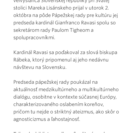
veľvyslanca Slovenskej republiky pri Svätej
stolici Mareka Lisánskeho prijal v utorok 2.
októbra na pôde Pápežskej rady pre kultúru jej
predseda kardinál Gianfranco Ravasi spolu so
sekretárom rady Paulom Tigheom a
spolupracovníkmi.
Kardinál Ravasi sa poďakoval za slová biskupa
Rábeka, ktorý pripomenul aj jeho nedávnu
návštevu na Slovensku.
Predseda pápežskej rady poukázal na
aktuálnosť medzikultúrneho a multikultúrneho
dialógu, osobitne v kontexte súčasnej Európy,
charakterizovaného oslabením koreňov,
pričom tu nejde o striktný ateizmus, ako skôr o
agnosticizmus a ľahostajnosť.