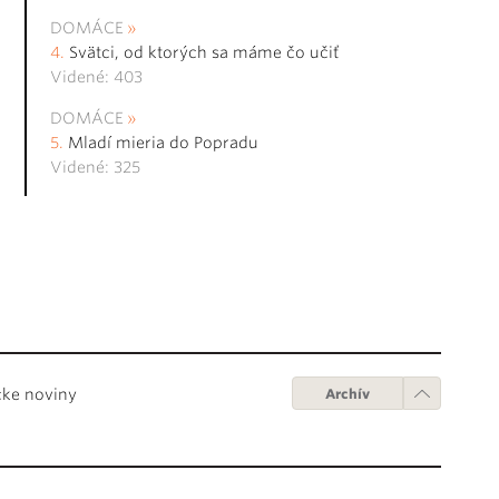
DOMÁCE
Svätci, od ktorých sa máme čo učiť
Videné: 403
DOMÁCE
Mladí mieria do Popradu
Videné: 325
cke noviny
Archív