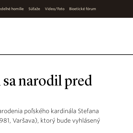
deľné homílie
Súťaže
Video/Foto
Bioetické fórum
sa narodil pred
arodenia poľského kardinála Stefana
1981, Varšava), ktorý bude vyhlásený