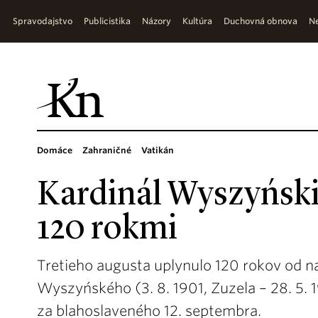
Spravodajstvo
Publicistika
Názory
Kultúra
Duchovná obnova
Ne
Domáce
Zahraničné
Vatikán
Kardinál Wyszyński 
120 rokmi
Tretieho augusta uplynulo 120 rokov od n
Wyszyńského (3. 8. 1901, Zuzela – 28. 5. 
za blahoslaveného 12. septembra.