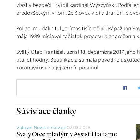
vlasť v bezpečí,“ tvrdil kardinál Wyszyński. Podľa je
predovšetkým v tom, že človek vidí v druhom človeko
Poliaci mu dali titul „prímas tisícročia“. Pápež Ján P
mája 1989 inicioval začiatok procesu blahorečenia
Svätý Otec František uznal 18. decembra 2017 jeho h
titul ctihodný. Beatifikácia sa mala pôvodne uskutoč
koronavírusu sa jej termín posunul.
Súvisiace články
Vatican News cirkev.cz
07.08.2026
Svätý Otec mladým v Assisi: Hľadáme