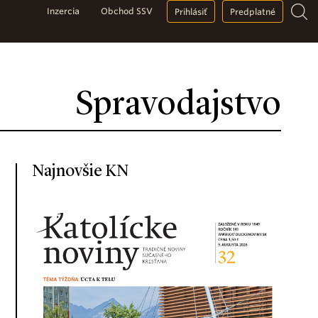
Inzercia
Obchod SSV
Prihlásiť
Predplatné
Spravodajstvo
Najnovšie KN