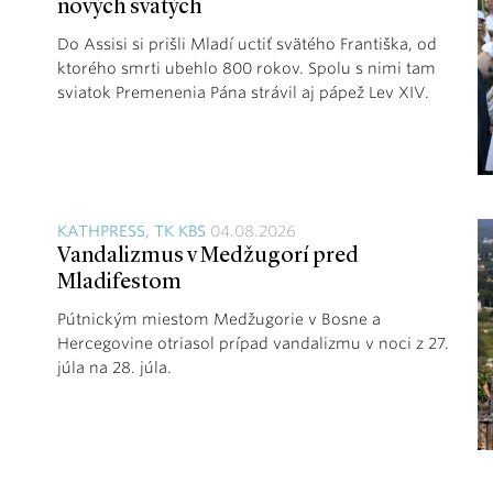
nových svätých
Do Assisi si prišli Mladí uctiť svätého Františka, od
ktorého smrti ubehlo 800 rokov. Spolu s nimi tam
sviatok Premenenia Pána strávil aj pápež Lev XIV.
KATHPRESS, TK KBS
04.08.2026
Vandalizmus v Medžugorí pred
Mladifestom
Pútnickým miestom Medžugorie v Bosne a
Hercegovine otriasol prípad vandalizmu v noci z 27.
júla na 28. júla.