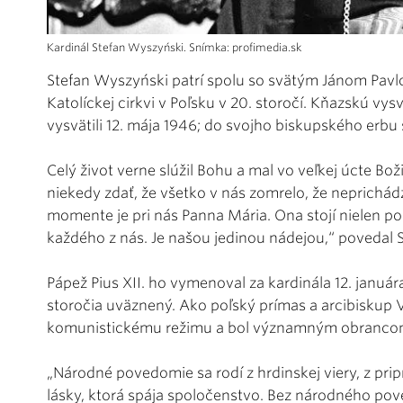
Kardinál Stefan Wyszyński. Snímka: profimedia.sk
Stefan Wyszyński patrí spolu so svätým Jánom Pav
Katolíckej cirkvi v Poľsku v 20. storočí. Kňazskú vys
vysvätili 12. mája 1946; do svojho biskupského erbu 
Celý život verne slúžil Bohu a mal vo veľkej úcte B
niekedy zdať, že všetko v nás zomrelo, že neprichád
momente je pri nás Panna Mária. Ona stojí nielen po
každého z nás. Je našou jedinou nádejou,“ povedal 
Pápež Pius XII. ho vymenoval za kardinála 12. január
storočia uväznený. Ako poľský prímas a arcibiskup 
komunistickému režimu a bol významným obrancom 
„Národné povedomie sa rodí z hrdinskej viery, z pripr
lásky, ktorá spája spoločenstvo. Bez národného pov