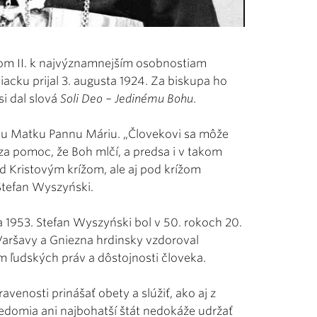
lom II. k najvýznamnejším osobnostiam
viacku prijal 3. augusta 1924. Za biskupa ho
si dal slová
Soli Deo – Jedinému Bohu
.
ožiu Matku Pannu Máriu. „Človekovi sa môže
za pomoc, že Boh mlčí, a predsa i v takom
d Kristovým krížom, ale aj pod krížom
Stefan Wyszyński.
a 1953. Stefan Wyszyński bol v 50. rokoch 20.
Varšavy a Gniezna hrdinsky vzdoroval
ľudských práv a dôstojnosti človeka.
avenosti prinášať obety a slúžiť, ako aj z
edomia ani najbohatší štát nedokáže udržať