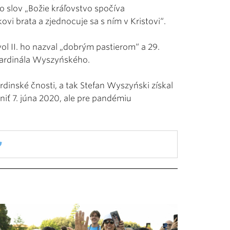
ho slov „Božie kráľovstvo spočíva
vi brata a zjednocuje sa s ním v Kristovi“.
avol II. ho nazval „dobrým pastierom“ a 29.
 kardinála Wyszyńského.
rdinské čnosti, a tak Stefan Wyszyński získal
niť 7. júna 2020, ale pre pandémiu