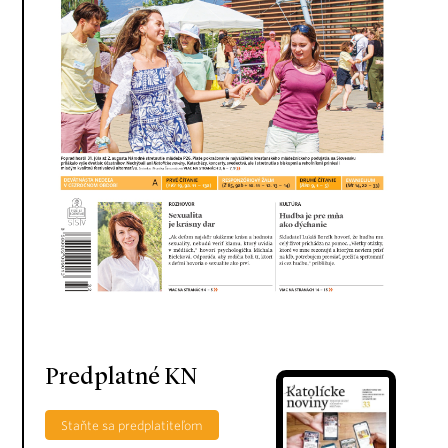
Predplatné KN
Staňte sa predplatiteľom