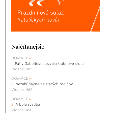
Najčítanejšie
DOMÁCE
Púť v Gaboltove pozvala k obnove srdca
Videné: 489
DOMÁCE
Nezabúdajme na starých rodičov
Videné: 462
DOMÁCE
A bola svadba
Videné: 450