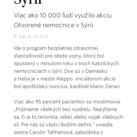
Sýrii
Viac ako 10 000 ľudí využilo akciu
Otvorené nemocnice v Sýrii.
E- kai
26.10.2018
Ide o program bezplatnej zdravotnej
starostlivosti pre obete vojny, ktorý bol
spustený v minulom roku v troch katolíckych
nemocniciach v Sýrii. Dve sú v Damasku
a tretia je v meste Aleppo. Iniciátorom akcie
bol apoštolský nuncius, kardinál Mario Zenari.
Viac ako 95 percent pacientov sú moslimovia.
„Prijímame všetkých bez rozdielu. Nepýtame
sa, či je to terorista, rebel, alebo vojak vládnych
síl. Pre nás sú všetci Božími deťmi,“ uviedla
sestra Carolin Tahhanová, saleziánka z