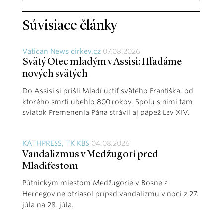
Súvisiace články
Vatican News cirkev.cz
07.08.2026
Svätý Otec mladým v Assisi: Hľadáme
nových svätých
Do Assisi si prišli Mladí uctiť svätého Františka, od
ktorého smrti ubehlo 800 rokov. Spolu s nimi tam
sviatok Premenenia Pána strávil aj pápež Lev XIV.
KATHPRESS, TK KBS
04.08.2026
Vandalizmus v Medžugorí pred
Mladifestom
Pútnickým miestom Medžugorie v Bosne a
Hercegovine otriasol prípad vandalizmu v noci z 27.
júla na 28. júla.