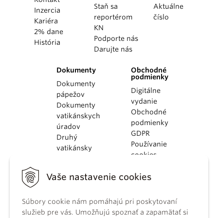
Staň sa
Aktuálne
Inzercia
reportérom
číslo
Kariéra
KN
2% dane
Podporte nás
História
Darujte nás
Dokumenty
Obchodné
podmienky
Dokumenty
Digitálne
pápežov
vydanie
Dokumenty
Obchodné
vatikánskych
podmienky
úradov
GDPR
Druhý
Používanie
vatikánsky
cookies
koncil
Dokumenty
Vaše nastavenie cookies
KBS
Kódex
kánonického
Súbory cookie nám pomáhajú pri poskytovaní
práva
služieb pre vás. Umožňujú spoznať a zapamätať si