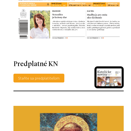
Predplatné KN
Staňte sa predplatiteľom