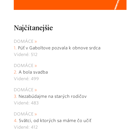
Najčítanejšie
DOMÁCE
Púť v Gaboltove pozvala k obnove srdca
Videné: 512
DOMÁCE
A bola svadba
Videné: 499
DOMÁCE
Nezabúdajme na starých rodičov
Videné: 483
DOMÁCE
Svätci, od ktorých sa máme čo učiť
Videné: 412