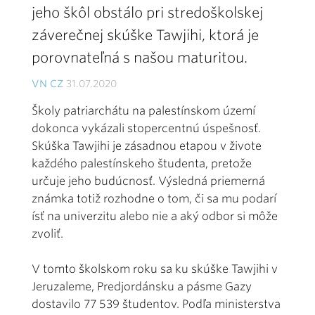
jeho škôl obstálo pri stredoškolskej
záverečnej skúške Tawjihi, ktorá je
porovnateľná s našou maturitou.
VN CZ
31.07.2020
Školy patriarchátu na palestínskom území
dokonca vykázali stopercentnú úspešnosť.
Skúška Tawjihi je zásadnou etapou v živote
každého palestínskeho študenta, pretože
určuje jeho budúcnosť. Výsledná priemerná
známka totiž rozhodne o tom, či sa mu podarí
ísť na univerzitu alebo nie a aký odbor si môže
zvoliť.
V tomto školskom roku sa ku skúške Tawjihi v
Jeruzaleme, Predjordánsku a pásme Gazy
dostavilo 77 539 študentov. Podľa ministerstva