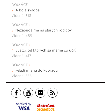
DOMÁCE
A bola svadba
Videné: 518
DOMÁCE
Nezabúdajme na starých rodičov
Videné: 489
DOMÁCE
Svätci, od ktorých sa máme čo učiť
Videné: 417
DOMÁCE
Mladí mieria do Popradu
Videné: 335