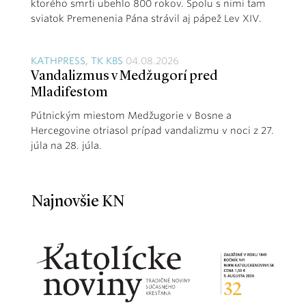
ktorého smrti ubehlo 800 rokov. Spolu s nimi tam
sviatok Premenenia Pána strávil aj pápež Lev XIV.
KATHPRESS, TK KBS
04.08.2026
Vandalizmus v Medžugorí pred
Mladifestom
Pútnickým miestom Medžugorie v Bosne a
Hercegovine otriasol prípad vandalizmu v noci z 27.
júla na 28. júla.
Najnovšie KN