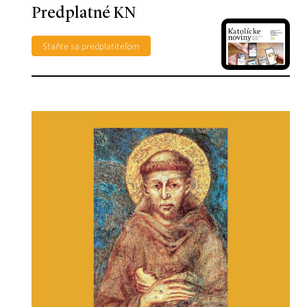
Predplatné KN
Staňte sa predplatiteľom