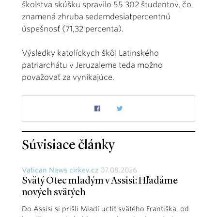
školstva skúšku spravilo 55 302 študentov, čo
znamená zhruba sedemdesiatpercentnú
úspešnosť (71,32 percenta).
Výsledky katolíckych škôl Latinského
patriarchátu v Jeruzaleme teda možno
považovať za vynikajúce.
Súvisiace články
Vatican News cirkev.cz
07.08.2026
Svätý Otec mladým v Assisi: Hľadáme
nových svätých
Do Assisi si prišli Mladí uctiť svätého Františka, od