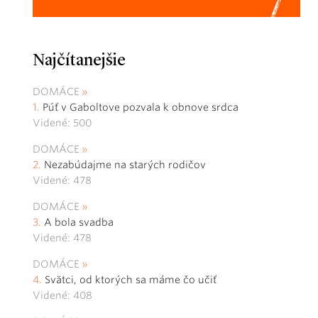
Najčítanejšie
DOMÁCE
Púť v Gaboltove pozvala k obnove srdca
Videné: 500
DOMÁCE
Nezabúdajme na starých rodičov
Videné: 478
DOMÁCE
A bola svadba
Videné: 478
DOMÁCE
Svätci, od ktorých sa máme čo učiť
Videné: 408