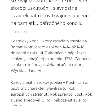
so Švajčiarskom, kde sa koncil v 15.
storočí uskutočnil, slávnostne
uzavreli päť rokov trvajúce jubileum
na pamiatku päťročného koncilu.
31.07.2018
Kostnický koncil, ktorý zasadal v meste na
Bodamskom jazere v rokoch 1414 až 1418,
dosiahol v roku 1417 ukončenie pápežskej
schizmy, ťahajúcej sa od roku 1378. Zaoberal
sa okrem iného aj otázkami učenia Johna
Wyclifa a Jana Husa.
Každý z piatich rokov jubilea v Kostnici mal
osobitný charakter. Slávili sa tu: Rok
európskych stretnutí, Rok spravodlivosti, Rok
živého stredoveku, Rok náboženstiev a Rok