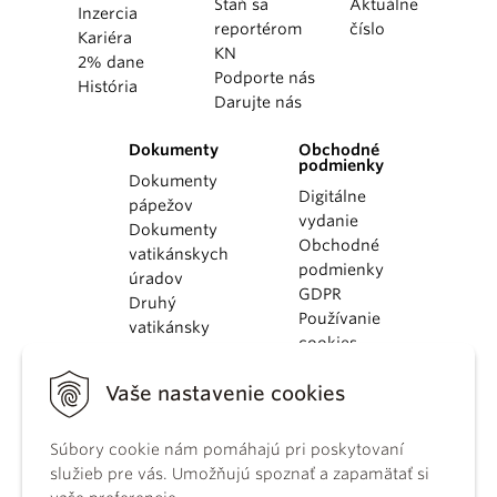
Staň sa
Aktuálne
Inzercia
reportérom
číslo
Kariéra
KN
2% dane
Podporte nás
História
Darujte nás
Dokumenty
Obchodné
podmienky
Dokumenty
Digitálne
pápežov
vydanie
Dokumenty
Obchodné
vatikánskych
podmienky
úradov
GDPR
Druhý
Používanie
vatikánsky
cookies
koncil
Dokumenty
Vaše nastavenie cookies
KBS
Kódex
kánonického
Súbory cookie nám pomáhajú pri poskytovaní
práva
služieb pre vás. Umožňujú spoznať a zapamätať si