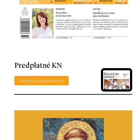
Predplatné KN
Staňte sa predplatiteľom