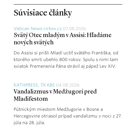
Súvisiace články
Vatican News cirkev.cz
07.08.2026
Svätý Otec mladým v Assisi: Hľadáme
nových svätých
Do Assisi si prišli Mladí uctiť svätého Františka, od
ktorého smrti ubehlo 800 rokov. Spolu s nimi tam
sviatok Premenenia Pána strávil aj pápež Lev XIV.
KATHPRESS, TK KBS
04.08.2026
Vandalizmus v Medžugorí pred
Mladifestom
Pútnickým miestom Medžugorie v Bosne a
Hercegovine otriasol prípad vandalizmu v noci z 27.
júla na 28. júla.