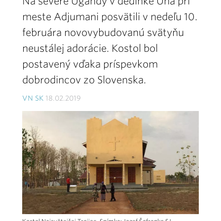
Na severe Ugandy v dedinke Una pri
meste Adjumani posvätili v nedeľu 10.
februára novovybudovanú svätyňu
neustálej adorácie. Kostol bol
postavený vďaka príspevkom
dobrodincov zo Slovenska.
VN SK
18.02.2019