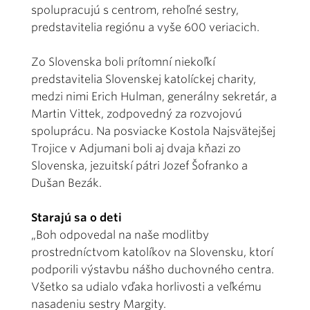
spolupracujú s centrom, rehoľné sestry,
predstavitelia regiónu a vyše 600 veriacich.
Zo Slovenska boli prítomní niekoľkí
predstavitelia Slovenskej katolíckej charity,
medzi nimi Erich Hulman, generálny sekretár, a
Martin Vittek, zodpovedný za rozvojovú
spoluprácu. Na posviacke Kostola Najsvätejšej
Trojice v Adjumani boli aj dvaja kňazi zo
Slovenska, jezuitskí pátri Jozef Šofranko a
Dušan Bezák.
Starajú sa o deti
„Boh odpovedal na naše modlitby
prostredníctvom katolíkov na Slovensku, ktorí
podporili výstavbu nášho duchovného centra.
Všetko sa udialo vďaka horlivosti a veľkému
nasadeniu sestry Margity.