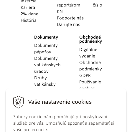
Inzercia
reportérom
číslo
Kariéra
KN
2% dane
Podporte nás
História
Darujte nás
Dokumenty
Obchodné
podmienky
Dokumenty
Digitálne
pápežov
vydanie
Dokumenty
Obchodné
vatikánskych
podmienky
úradov
GDPR
Druhý
Používanie
vatikánsky
cookies
koncil
Dokumenty
Vaše nastavenie cookies
KBS
Kódex
Súbory cookie nám pomáhajú pri poskytovaní
kánonického
služieb pre vás. Umožňujú spoznať a zapamätať si
práva
vaše preferencie.
Katechizmus