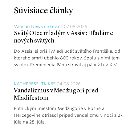
Súvisiace články
Vatican News cirkev.cz
07.08.2026
Svätý Otec mladým v Assisi: Hľadáme
nových svätých
Do Assisi si prišli Mladí uctiť svätého Františka, od
ktorého smrti ubehlo 800 rokov. Spolu s nimi tam
sviatok Premenenia Pána strávil aj pápež Lev XIV.
KATHPRESS, TK KBS
04.08.2026
Vandalizmus v Medžugorí pred
Mladifestom
Pútnickým miestom Medžugorie v Bosne a
Hercegovine otriasol prípad vandalizmu v noci z 27.
júla na 28. júla.