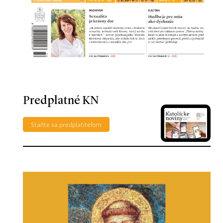
Predplatné KN
Staňte sa predplatiteľom