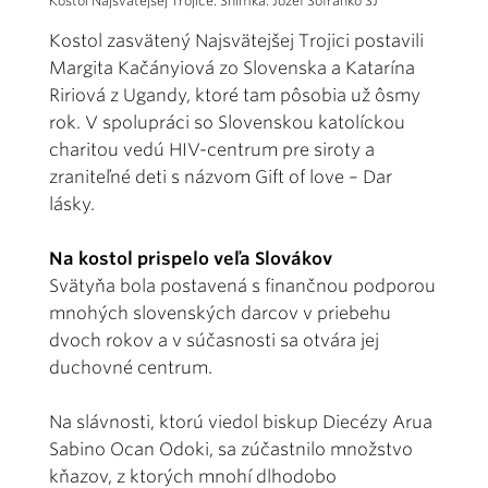
Kostol Najsvätejšej Trojice. Snímka: Jozef Šofranko SJ
Kostol zasvätený Najsvätejšej Trojici postavili
Margita Kačányiová zo Slovenska a Katarína
Ririová z Ugandy, ktoré tam pôsobia už ôsmy
rok. V spolupráci so Slovenskou katolíckou
charitou vedú HIV-centrum pre siroty a
zraniteľné deti s názvom Gift of love – Dar
lásky.
Na kostol prispelo veľa Slovákov
Svätyňa bola postavená s finančnou podporou
mnohých slovenských darcov v priebehu
dvoch rokov a v súčasnosti sa otvára jej
duchovné centrum.
Na slávnosti, ktorú viedol biskup Diecézy Arua
Sabino Ocan Odoki, sa zúčastnilo množstvo
kňazov, z ktorých mnohí dlhodobo