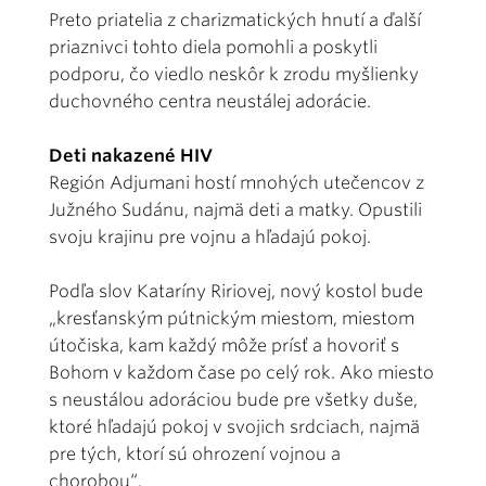
Preto priatelia z charizmatických hnutí a ďalší
priaznivci tohto diela pomohli a poskytli
podporu, čo viedlo neskôr k zrodu myšlienky
duchovného centra neustálej adorácie.
Deti nakazené HIV
Región Adjumani hostí mnohých utečencov z
Južného Sudánu, najmä deti a matky. Opustili
svoju krajinu pre vojnu a hľadajú pokoj.
Podľa slov Kataríny Ririovej, nový kostol bude
„kresťanským pútnickým miestom, miestom
útočiska, kam každý môže prísť a hovoriť s
Bohom v každom čase po celý rok. Ako miesto
s neustálou adoráciou bude pre všetky duše,
ktoré hľadajú pokoj v svojich srdciach, najmä
pre tých, ktorí sú ohrození vojnou a
chorobou“.