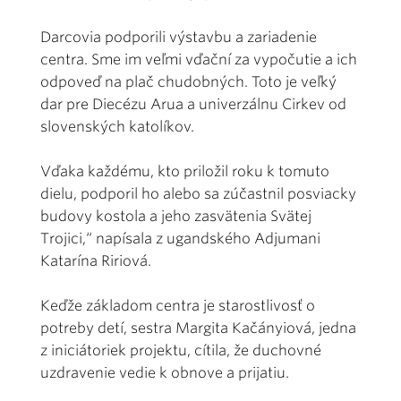
Darcovia podporili výstavbu a zariadenie
centra. Sme im veľmi vďační za vypočutie a ich
odpoveď na plač chudobných. Toto je veľký
dar pre Diecézu Arua a univerzálnu Cirkev od
slovenských katolíkov.
Vďaka každému, kto priložil roku k tomuto
dielu, podporil ho alebo sa zúčastnil posviacky
budovy kostola a jeho zasvätenia Svätej
Trojici,“ napísala z ugandského Adjumani
Katarína Ririová.
Keďže základom centra je starostlivosť o
potreby detí, sestra Margita Kačányiová, jedna
z iniciátoriek projektu, cítila, že duchovné
uzdravenie vedie k obnove a prijatiu.