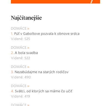
Najčítanejšie
DOMÁCE
Púť v Gaboltove pozvala k obnove srdca
Videné: 525
DOMÁCE
A bola svadba
Videné: 522
DOMÁCE
Nezabúdajme na starých rodičov
Videné: 490
DOMÁCE
Svätci, od ktorých sa máme čo učiť
Videné: 419
DOMÁCE