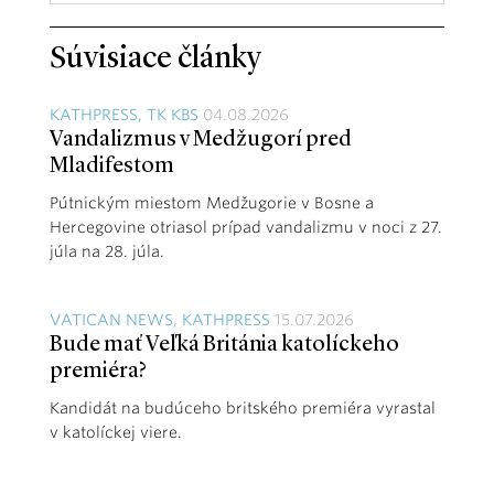
Súvisiace články
KATHPRESS, TK KBS
04.08.2026
Vandalizmus v Medžugorí pred
Mladifestom
Pútnickým miestom Medžugorie v Bosne a
Hercegovine otriasol prípad vandalizmu v noci z 27.
júla na 28. júla.
VATICAN NEWS, KATHPRESS
15.07.2026
Bude mať Veľká Británia katolíckeho
premiéra?
Kandidát na budúceho britského premiéra vyrastal
v katolíckej viere.