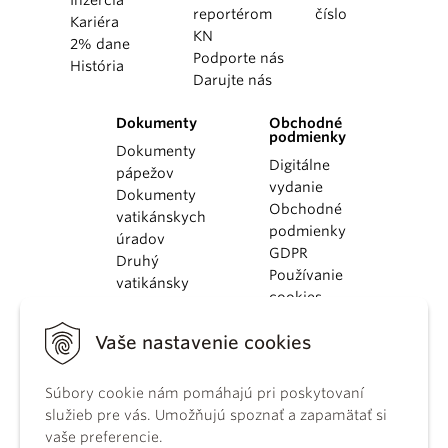
reportérom
číslo
Kariéra
KN
2% dane
Podporte nás
História
Darujte nás
Dokumenty
Obchodné
podmienky
Dokumenty
Digitálne
pápežov
vydanie
Dokumenty
Obchodné
vatikánskych
podmienky
úradov
GDPR
Druhý
Používanie
vatikánsky
cookies
koncil
Dokumenty
Vaše nastavenie cookies
KBS
Kódex
kánonického
Súbory cookie nám pomáhajú pri poskytovaní
práva
služieb pre vás. Umožňujú spoznať a zapamätať si
Katechizmus
vaše preferencie.