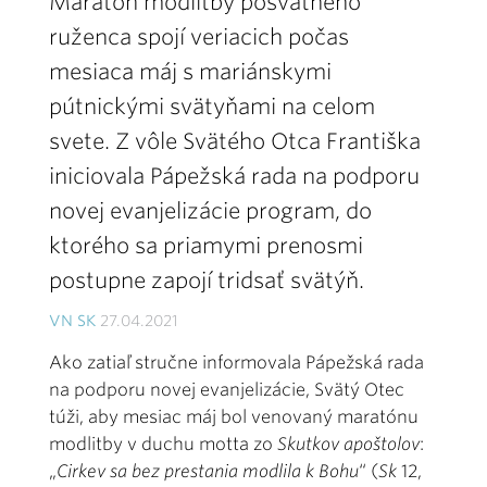
Maratón modlitby posvätného
ruženca spojí veriacich počas
mesiaca máj s mariánskymi
pútnickými svätyňami na celom
svete. Z vôle Svätého Otca Františka
iniciovala Pápežská rada na podporu
novej evanjelizácie program, do
ktorého sa priamymi prenosmi
postupne zapojí tridsať svätýň.
VN SK
27.04.2021
Ako zatiaľ stručne informovala Pápežská rada
na podporu novej evanjelizácie, Svätý Otec
túži, aby mesiac máj bol venovaný maratónu
modlitby v duchu motta zo
Skutkov apoštolov
:
„
Cirkev sa bez prestania modlila k Bohu
“ (
Sk
12,