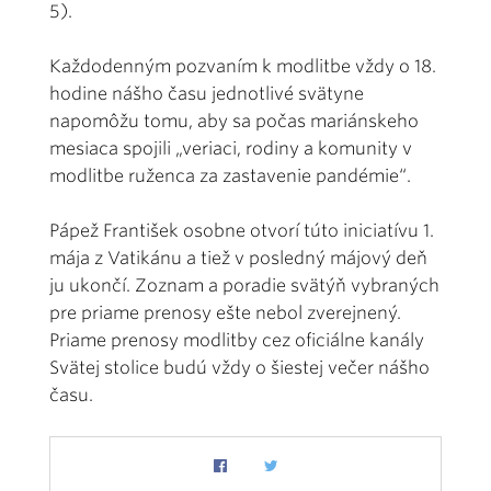
5).
Každodenným pozvaním k modlitbe vždy o 18.
hodine nášho času jednotlivé svätyne
napomôžu tomu, aby sa počas mariánskeho
mesiaca spojili „veriaci, rodiny a komunity v
modlitbe ruženca za zastavenie pandémie“.
Pápež František osobne otvorí túto iniciatívu 1.
mája z Vatikánu a tiež v posledný májový deň
ju ukončí. Zoznam a poradie svätýň vybraných
pre priame prenosy ešte nebol zverejnený.
Priame prenosy modlitby cez oficiálne kanály
Svätej stolice budú vždy o šiestej večer nášho
času.