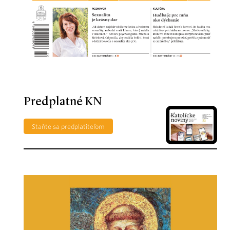
Predplatné KN
Staňte sa predplatiteľom